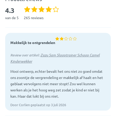
Nachtlamp: het LCD scherm van Sam kan fungeren als
nachtlampje. Het schermpje kan uit staan, de hele nacht aan
Garantie:
2 Jaar Fabrieksgarantie
4.3
blijven staan of automatisch na 5, 15 of 30 minuten uitgaan.
van de 5
265 reviews
Werkt zowel met een USB kabel (meegeleverd) als op 4x AA-
batterijen (niet meegeleverd)
Met touch-buttons
Het schermpje van Sam blijft 15 minuten aan na het afgaan
Makkelijk te ontgrendelen
van de wekker
Getetst conform EU regelgeving
Zazu Sam Slaaptrainer Schaap Camel
Review over artikel:
Geschikt voor kinderen vanaf ongeveer 2.5 jaar
Kinderwekker
Afmetingen: 20 x 12 x 14 cm
Diameter LCD scherm: 7 cm
Mooi ontwerp, echter bevalt het ons niet zo goed omdat
Werkt optimaal met Alkaline batterijen
ons zoontje de vergrendeling er makkelijk af haalt en het
geblaat vervolgens niet meer stopt! Zou wel kunnen
werken als je het hoog weg zet zodat je kind er niet bij
kan. Maar dat lukt bij ons niet.
Door Corlien geplaatst op 3 juli 2026