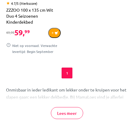
4.7/5 (Merkscore)
ZZZOO 100 x 135 cm Wit
Duo 4 Seizoenen
Kinderdekbed
59,
99
69,95
Niet op voorraad. Verwachte
levertijd: Begin September
1
Onmisbaar in ieder ledikant om lekker onder te kruipen voor het
slapen gaan: een lekker dekbedje. Bij MamaLoes vind je allerlei
soorten dekbedden, dus kijk gerust eens rond in onze collectie.
Natuurlijk vind je bij ons ook prachtig leuke
dekbedovertrekken
,
Lees meer
lakentjes
en ander
standaard bedmateriaal
.
Vragen? Neem contact op!