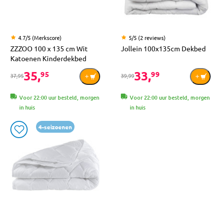
4.7/5 (Merkscore)
5/5 (2 reviews)
ZZZOO 100 x 135 cm Wit
Jollein 100x135cm Dekbed
Katoenen Kinderdekbed
35,
33,
95
99
37,95
39,99
Voor 22:00 uur besteld, morgen
Voor 22:00 uur besteld, morgen
in huis
in huis
4-seizoenen