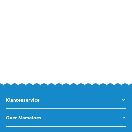
Wil je meer weten over dekbedden voor kinderen? Voor vragen
of persoonlijk advies hierover staan we bij MamaLoes altijd voor
je klaar. Neem dus gerust
contact met ons op
, langskomen in
één
van onze winkels
kan natuurlijk ook altijd.
Klantenservice
Over Mamaloes