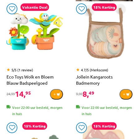
Vakantie Deal
15% Korting
5/5 (1 review)
4.7/5 (Merkscore)
Eco Toys Wolk en Bloem
Jollein Kangaroots
Blauw Badspeelgoed
Badmemory
14,
8,
95
49
24,99
9,99
Voor 22:00 uur besteld, morgen
Voor 22:00 uur besteld, morgen
in huis
in huis
15% Korting
15% Korting