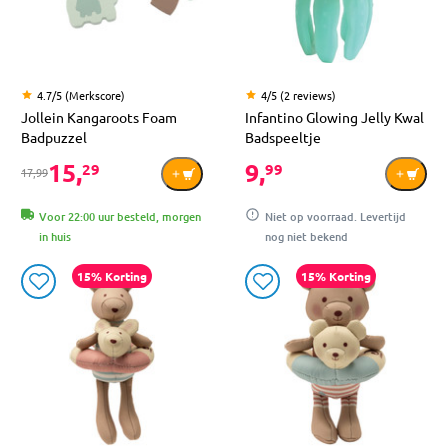
4.7/5 (Merkscore)
4/5 (2 reviews)
Jollein Kangaroots Foam
Infantino Glowing Jelly Kwal
Badpuzzel
Badspeeltje
15,
9,
29
99
17,99
Voor 22:00 uur besteld, morgen
Niet op voorraad. Levertijd
in huis
nog niet bekend
15% Korting
15% Korting