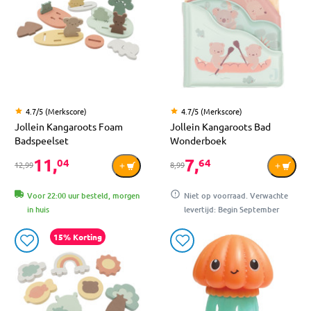
4.7/5 (Merkscore)
4.7/5 (Merkscore)
Jollein Kangaroots Foam
Jollein Kangaroots Bad
Badspeelset
Wonderboek
11,
7,
04
64
12,99
8,99
Voor 22:00 uur besteld, morgen
Niet op voorraad. Verwachte
in huis
levertijd: Begin September
15% Korting