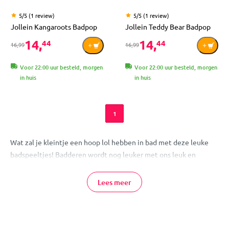
5/5 (1 review)
5/5 (1 review)
Jollein Kangaroots Badpop
Jollein Teddy Bear Badpop
14,
14,
44
44
16,99
16,99
Voor 22:00 uur besteld, morgen
Voor 22:00 uur besteld, morgen
in huis
in huis
1
Wat zal je kleintje een hoop lol hebben in bad met deze leuke
badspeeltjes! Badderen wordt nog leuker met ons leuk en
veelzijdig waterspeelgoed dat je kindje mee in bad kan nemen.
Lekker spelen en kliederen met het water! Wat dacht je van
Lees meer
bootjes, eendjes en zelfs badboekjes? En al dat badspeelgoed
berg je handig op in een badspeeltjes houder.
Waterspeelgoed voor in bad