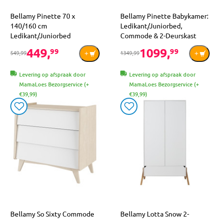
Bellamy Pinette 70 x
Bellamy Pinette Babykamer:
140/160 cm
Ledikant/Juniorbed,
Ledikant/Juniorbed
Commode & 2-Deurskast
449,
1099,
99
99
549,99
1349,99
Levering op afspraak door
Levering op afspraak door
MamaLoes Bezorgservice (+
MamaLoes Bezorgservice (+
€39,99)
€39,99)
Bellamy So Sixty Commode
Bellamy Lotta Snow 2-