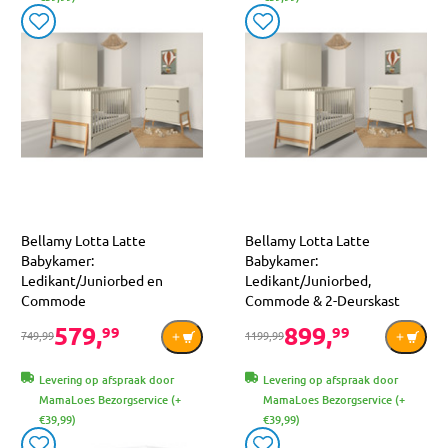
Bellamy Lotta Latte
Bellamy Lotta Latte
Babykamer:
Babykamer:
Ledikant/Juniorbed en
Ledikant/Juniorbed,
Commode
Commode & 2-Deurskast
579,
899,
99
99
749,99
1199,99
Levering op afspraak door
Levering op afspraak door
MamaLoes Bezorgservice (+
MamaLoes Bezorgservice (+
€39,99)
€39,99)