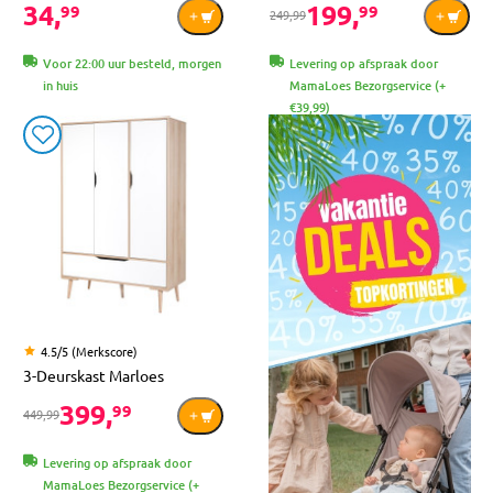
34,
199,
99
99
249,99
Voor 22:00 uur besteld, morgen
Levering op afspraak door
in huis
MamaLoes Bezorgservice (+
€39,99)
4.5/5 (Merkscore)
3-Deurskast Marloes
399,
99
449,99
Levering op afspraak door
MamaLoes Bezorgservice (+