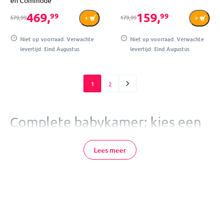
en Commode
469,
159,
99
99
579,99
179,99
Niet op voorraad. Verwachte
Niet op voorraad. Verwachte
levertijd: Eind Augustus
levertijd: Eind Augustus
1
2
Complete babykamer: kies een
2- of 3-delige set
Lees meer
Een babykamer inrichten is een bijzonder moment, maar er komt
ook veel op je af. Met een complete babykamer kies je in één
keer meubels die qua kleur, materiaal en stijl bij elkaar passen.
Een 2-delige babykamer bestaat meestal uit een ledikant en
commode. Bij een 3-delige babykamer hoort vaak ook een