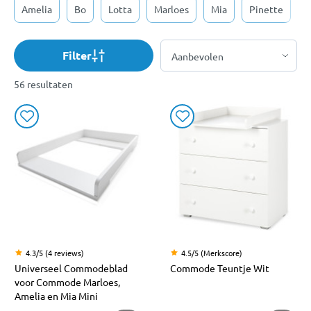
Amelia
Bo
Lotta
Marloes
Mia
Pinette
S
Filter
56 resultaten
4.3/5 (4 reviews)
4.5/5 (Merkscore)
Universeel Commodeblad
Commode Teuntje Wit
voor Commode Marloes,
Amelia en Mia Mini