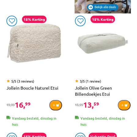
15% Korting
15% Korting
5/5 (3 reviews)
3/5 (1 review)
Jollein Boucle Naturel Etui
Jollein Olive Green
Billendoekjes Etui
16,
13,
99
59
19,99
15,99
Vandaag besteld, dinsdag in
Vandaag besteld, dinsdag in
huis
huis
15% Korting
Vakantie Deal