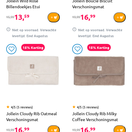
Jollein Wild Rose
Jollein Boucle Biscuit
Billendoekjes Etui
Verschoningsmat
13,
16,
59
99
15,99
19,99
Niet op voorraad. Verwachte
Niet op voorraad. Verwachte
levertijd: Eind Augustus
levertijd: Eind Augustus
15% Korting
15% Korting
4/5 (5 reviews)
4/5 (5 reviews)
Jollein Cloudy Rib Oatmeal
Jollein Cloudy Rib Milky
Verschoningsmat
Coffee Verschoningsmat
16,
16,
99
99
19,99
19,99