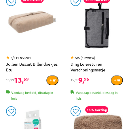
3/5 (1 review)
5/5 (1 review)
Jollein Biscuit Billendoekjes
Ding Luieretui en
Etui
Verschoningsmatje
13,
9,
59
95
15,99
15,99
Vandaag besteld, dinsdag in
Vandaag besteld, dinsdag in
huis
huis
15% Korting