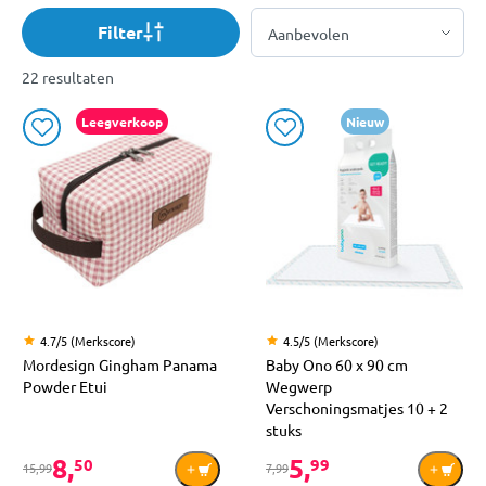
Filter
22 resultaten
Leegverkoop
Nieuw
4.7/5 (Merkscore)
4.5/5 (Merkscore)
Mordesign Gingham Panama
Baby Ono 60 x 90 cm
Powder Etui
Wegwerp
Verschoningsmatjes 10 + 2
stuks
8,
5,
50
99
15,99
7,99