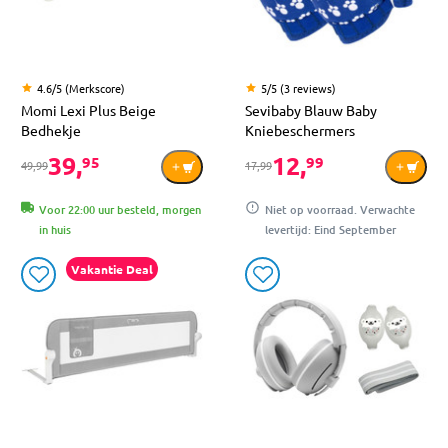
4.6/5 (Merkscore)
5/5 (3 reviews)
Momi Lexi Plus Beige
Sevibaby Blauw Baby
Bedhekje
Kniebeschermers
39,
12,
95
99
49,99
17,99
Voor 22:00 uur besteld, morgen
Niet op voorraad. Verwachte
in huis
levertijd: Eind September
Vakantie Deal