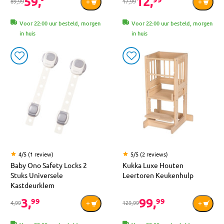
59,
12,
89,99
17,99
Voor 22:00 uur besteld, morgen
Voor 22:00 uur besteld, morgen
in huis
in huis
4/5 (1 review)
5/5 (2 reviews)
Baby Ono Safety Locks 2
Kukka Luxe Houten
Stuks Universele
Leertoren Keukenhulp
Kastdeurklem
3,
99,
99
99
4,99
129,99