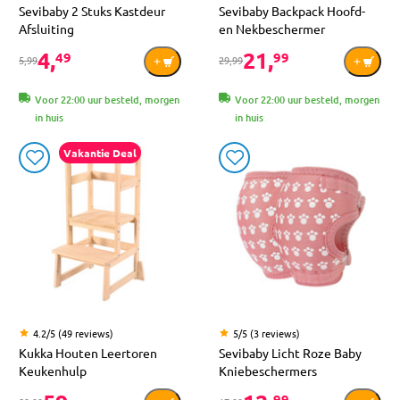
Sevibaby 2 Stuks Kastdeur
Sevibaby Backpack Hoofd-
Afsluiting
en Nekbeschermer
4,
21,
49
99
5,99
29,99
Voor 22:00 uur besteld, morgen
Voor 22:00 uur besteld, morgen
in huis
in huis
Vakantie Deal
4.2/5 (49 reviews)
5/5 (3 reviews)
Kukka Houten Leertoren
Sevibaby Licht Roze Baby
Keukenhulp
Kniebeschermers
-
99