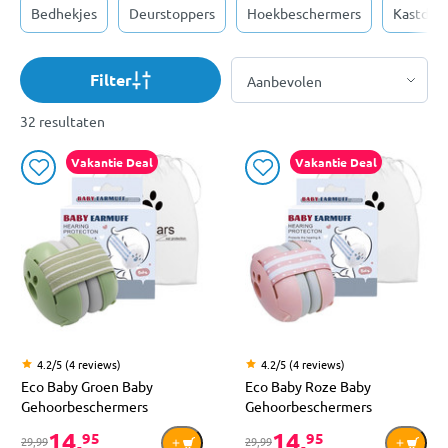
Bedhekjes
Deurstoppers
Hoekbeschermers
Kastdeu
Filter
32 resultaten
Vakantie Deal
Vakantie Deal
4.2/5 (4 reviews)
4.2/5 (4 reviews)
Eco Baby Groen Baby
Eco Baby Roze Baby
Gehoorbeschermers
Gehoorbeschermers
14,
14,
95
95
29,99
29,99