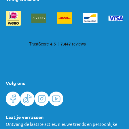
Gevaarlijke trappen: Stair Trainer & Traphekjes
Handige bedrails om niet uit bed te kunnen vallen
MamaLoes heeft allerlei oplossingen om de kinderveiligheid in
huis te garanderen! De artikelen zijn van hoge kwaliteit en
vooral praktisch in het gebruik. Voor vragen of advies over
veiligheid voor kinderen kun je altijd
contact met ons opnemen
,
of kom eens langs
in een van onze winkels
! Wij helpen je graag.
Volg ons
Laat je verrassen
Ontvang de laatste acties, nieuwe trends en persoonlijke