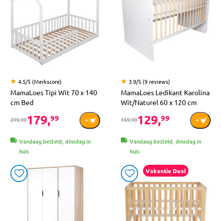
4.5/5 (Merkscore)
3.9/5 (9 reviews)
MamaLoes Tipi Wit 70 x 140
MamaLoes Ledikant Karolina
cm Bed
Wit/Naturel 60 x 120 cm
179,
129,
99
99
219,99
159,99
Vandaag besteld, dinsdag in
Vandaag besteld, dinsdag in
huis
huis
Vakantie Deal