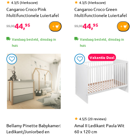
4.3/5 (Merkscore)
4.3/5 (Merkscore)
Cangaroo Croco Pink
Cangaroo Croco Green
Multifunctionele Luiertafel
Multifunctionele Luiertafel
44,
44,
95
95
99,99
99,99
Vandaag besteld, dinsdag in
Vandaag besteld, dinsdag in
huis
huis
Vakantie Deal
4.5/5 (20 reviews)
Bellamy Pinette Babykamer:
Amal II Ledikant Paula Wit
Ledikant/Juniorbed en
60 x 120 cm