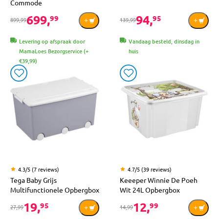
Commode
699,
94,
99
95
899,99
139,99
Levering op afspraak door
Vandaag besteld, dinsdag in
MamaLoes Bezorgservice (+
huis
€39,99)
4.3/5 (7 reviews)
4.7/5 (39 reviews)
Tega Baby Grijs
Keeeper Winnie De Poeh
Multifunctionele Opbergbox
Wit 24L Opbergbox
19,
12,
95
99
27,99
14,99