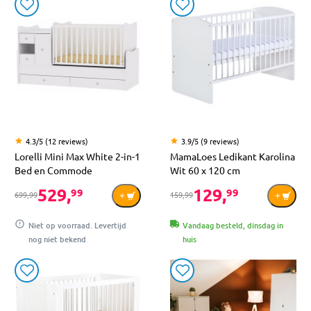
4.3/5 (12 reviews)
3.9/5 (9 reviews)
Lorelli Mini Max White 2-in-1
MamaLoes Ledikant Karolina
Bed en Commode
Wit 60 x 120 cm
529,
129,
99
99
699,99
159,99
Niet op voorraad. Levertijd
Vandaag besteld, dinsdag in
nog niet bekend
huis