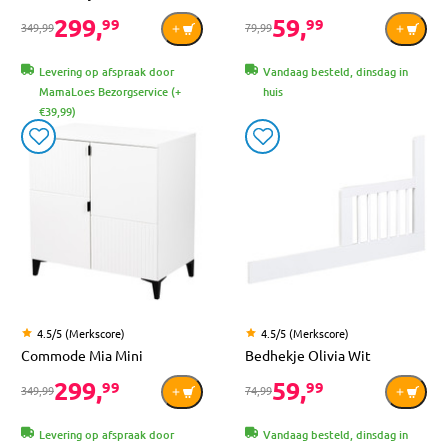
299,
59,
99
99
349,99
79,99
Levering op afspraak door
Vandaag besteld, dinsdag in
MamaLoes Bezorgservice (+
huis
€39,99)
4.5/5 (Merkscore)
4.5/5 (Merkscore)
Commode Mia Mini
Bedhekje Olivia Wit
299,
59,
99
99
349,99
74,99
Levering op afspraak door
Vandaag besteld, dinsdag in