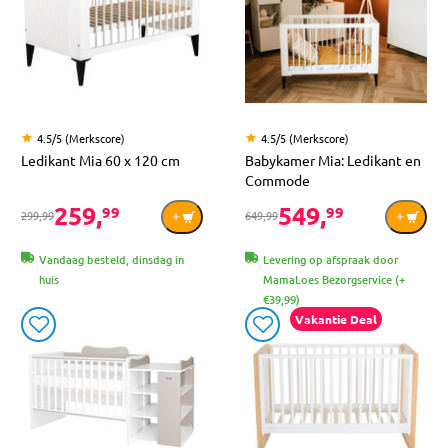
4.5/5 (Merkscore)
4.5/5 (Merkscore)
Ledikant Mia 60 x 120 cm
Babykamer Mia: Ledikant en
Commode
259,
549,
99
99
299,99
649,99
Vandaag besteld, dinsdag in
Levering op afspraak door
huis
MamaLoes Bezorgservice (+
€39,99)
Vakantie Deal