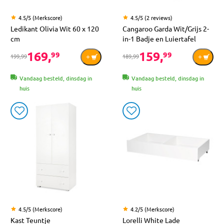
4.5/5 (Merkscore)
4.5/5 (2 reviews)
Ledikant Olivia Wit 60 x 120
Cangaroo Garda Wit/Grijs 2-
cm
in-1 Badje en Luiertafel
169,
159,
99
99
199,99
189,99
Vandaag besteld, dinsdag in
Vandaag besteld, dinsdag in
huis
huis
4.5/5 (Merkscore)
4.2/5 (Merkscore)
Kast Teuntje
Lorelli White Lade