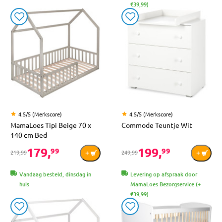
€39,99)
4.5/5 (Merkscore)
4.5/5 (Merkscore)
MamaLoes Tipi Beige 70 x
Commode Teuntje Wit
140 cm Bed
179,
199,
99
99
219,99
249,99
Vandaag besteld, dinsdag in
Levering op afspraak door
huis
MamaLoes Bezorgservice (+
€39,99)