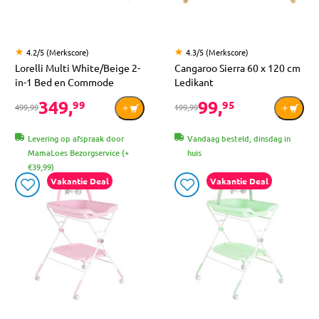
4.2/5 (Merkscore)
4.3/5 (Merkscore)
Lorelli Multi White/Beige 2-
Cangaroo Sierra 60 x 120 cm
in-1 Bed en Commode
Ledikant
349,
99,
99
95
499,99
199,99
Levering op afspraak door
Vandaag besteld, dinsdag in
MamaLoes Bezorgservice (+
huis
€39,99)
Vakantie Deal
Vakantie Deal