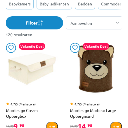
Babykamers
Baby ledikanten
Bedden
Commodes
Filter
120 resultaten
Vakantie Deal
Vakantie Deal
4.7/5 (Merkscore)
4.7/5 (Merkscore)
Mordesign Cream
Mordesign Morbear Large
Opbergbox
Opbergmand
9,
14,
95
95
14,99
34,99