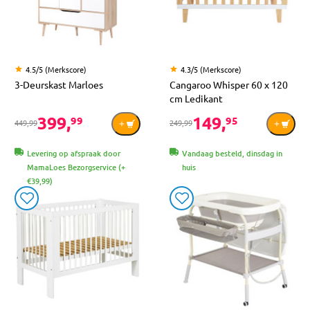
4.5/5 (Merkscore)
4.3/5 (Merkscore)
3-Deurskast Marloes
Cangaroo Whisper 60 x 120
cm Ledikant
399,
149,
99
95
449,99
249,99
Levering op afspraak door
Vandaag besteld, dinsdag in
MamaLoes Bezorgservice (+
huis
€39,99)