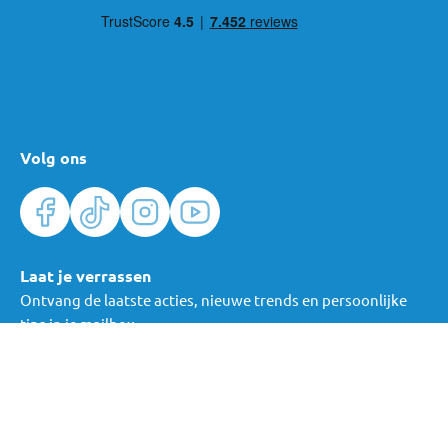
Volg ons
Laat je verrassen
Ontvang de laatste acties, nieuwe trends en persoonlijke
tips in je mailbox.
Verras me
Algemene voorwaarden
Cookies
Privacy
© Mama Loes & Kids B.V.