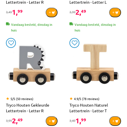
Lettertrein - Letter R
Lettertrein - Letter L
1,
2,
99
49
3,49
3,99
Vandaag besteld, dinsdag in
Vandaag besteld, dinsdag in
huis
huis
5/5 (50 reviews)
4.9/5 (78 reviews)
Tryco Houten Gekleurde
Tryco Houten Naturel
Lettertrein - Letter R
Lettertrein - Letter T
2,
1,
49
99
3,99
3,49