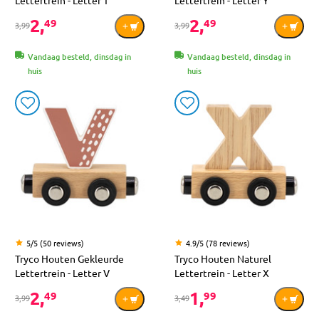
2,
2,
49
49
3,99
3,99
Vandaag besteld, dinsdag in
Vandaag besteld, dinsdag in
huis
huis
5/5 (50 reviews)
4.9/5 (78 reviews)
Tryco Houten Gekleurde
Tryco Houten Naturel
Lettertrein - Letter V
Lettertrein - Letter X
2,
1,
49
99
3,99
3,49