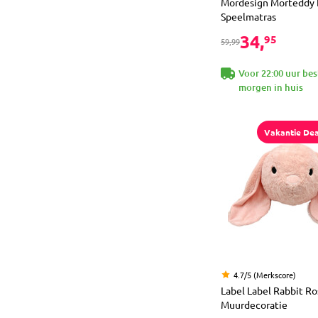
Mordesign Morteddy
Speelmatras
34,
95
59,99
Voor 22:00 uur bes
morgen in huis
Vakantie Dea
4.7/5 (Merkscore)
Label Label Rabbit R
Muurdecoratie