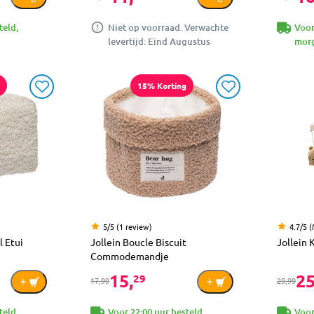
teld,
Niet op voorraad. Verwachte
Voor
levertijd: Eind Augustus
morg
15% Korting
5/5 (1 review)
4.7/5 
l Etui
Jollein Boucle Biscuit
Jollein
Commodemandje
15,
25
29
17,99
29,99
teld,
Voor 22:00 uur besteld,
Voor