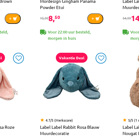
 Brown
Mordesign Gingham Panama
Label L
Powder Etui
Muurdec
8,
14
50
15,99
34,99
teld,
Voor 22:00 uur besteld,
Voor
morgen in huis
morg
l
Vakantie Deal
4.7/5 (Merkscore)
5/5 (1 
osa Roze
Label Label Rabbit Rosa Blauw
Label La
Muurdecoratie
Nougat 