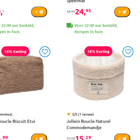
Speelmat
,
24,
-
95
34,99
 22:00 uur besteld,
Voor 22:00 uur besteld,
en in huis
morgen in huis
15% Korting
15% Korting
reviews)
5/5 (1 review)
Boucle Biscuit Etui
Jollein Boucle Naturel
Commodemandje
,
15,
99
29
17,99