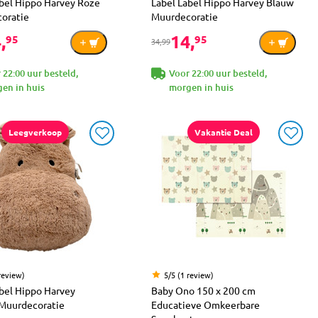
abel Hippo Harvey Roze
Label Label Hippo Harvey Blauw
oratie
Muurdecoratie
,
14,
95
95
34,99
 22:00 uur besteld,
Voor 22:00 uur besteld,
en in huis
morgen in huis
Leegverkoop
Vakantie Deal
review)
5/5 (1 review)
bel Hippo Harvey
Baby Ono 150 x 200 cm
Muurdecoratie
Educatieve Omkeerbare