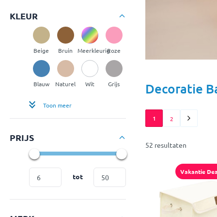
KLEUR
Beige
Bruin
Meerkleurig
Roze
Blauw
Naturel
Wit
Grijs
Decoratie 
Toon meer
1
2
PRIJS
52 resultaten
Vakantie Dea
tot