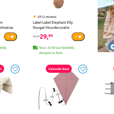
5/5 (2 reviews)
cm
Label Label Elephant Elly
elmatras
Nougat Muurdecoratie
29,
90
39,99
teld,
Voor 22:00 uur besteld,
morgen in huis
l
Vakantie Deal