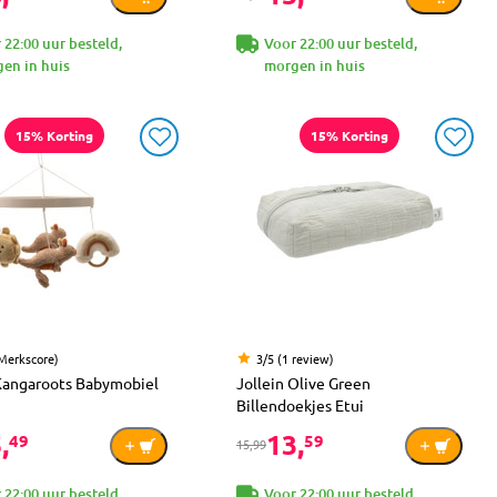
 22:00 uur besteld,
Voor 22:00 uur besteld,
en in huis
morgen in huis
15% Korting
15% Korting
(Merkscore)
3/5 (1 review)
 Kangaroots Babymobiel
Jollein Olive Green
Billendoekjes Etui
,
13,
49
59
15,99
 22:00 uur besteld,
Voor 22:00 uur besteld,