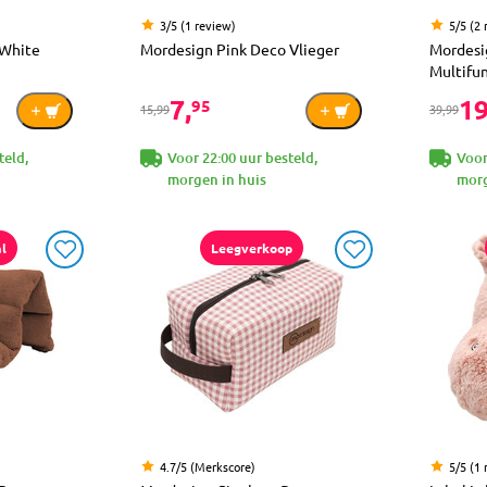
3/5 (1 review)
5/5 (2 
 White
Mordesign Pink Deco Vlieger
Mordesi
Multifu
7,
19
95
15,99
39,99
teld,
Voor 22:00 uur besteld,
Voor
morgen in huis
morg
l
Leegverkoop
4.7/5 (Merkscore)
5/5 (1 