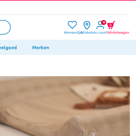
0
Wensenlijst
Winkels
Account
Winkelwagen
eelgoed
Merken