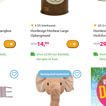
4.7/5 (Merkscore)
5/5 (2 
bergbox
Mordesign Morbear Large
Mordesi
Opbergmand
Multifu
14,
29
95
34,99
39,99
teld,
Voor 22:00 uur besteld,
Voor
morgen in huis
morg
Gerecycled materiaal