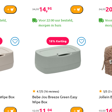
14,
20
95
34,99
34,99
teld,
Voor 22:00 uur besteld,
Voor
morgen in huis
morg
15% Korting
4.7/5 (16 reviews)
5/5 (3 
 Wipe Box
Bebe-Jou Breeze Green Easy
Jollein 
Wipe Box
11,
16
04
12,99
19,99