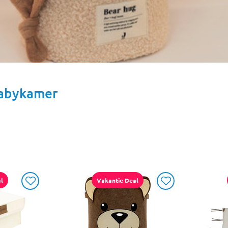
Babykamer
l
Vakantie Deal