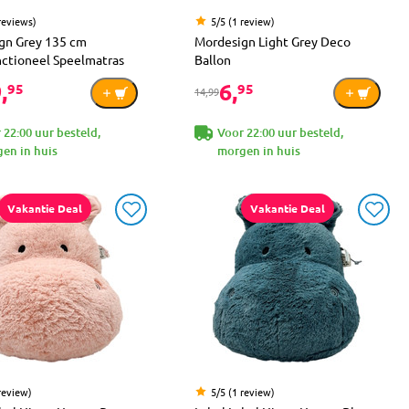
reviews)
5/5 (1 review)
gn Grey 135 cm
Mordesign Light Grey Deco
nctioneel Speelmatras
Ballon
,
6,
95
95
14,99
 22:00 uur besteld,
Voor 22:00 uur besteld,
en in huis
morgen in huis
Vakantie Deal
Vakantie Deal
review)
5/5 (1 review)