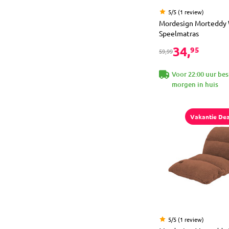
5/5 (1 review)
Mordesign Morteddy
Speelmatras
34,
95
59,99
Voor 22:00 uur bes
morgen in huis
Vakantie Dea
5/5 (1 review)