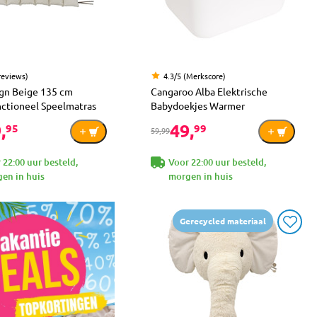
reviews)
4.3/5 (Merkscore)
gn Beige 135 cm
Cangaroo Alba Elektrische
nctioneel Speelmatras
Babydoekjes Warmer
,
49,
95
99
59,99
 22:00 uur besteld,
Voor 22:00 uur besteld,
en in huis
morgen in huis
Gerecycled materiaal