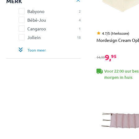
MERK
Babyono
2
Bébé-Jou
4
Cangaroo
1
4.7/5 (Merkscore)
Jollein
18
Mordesign Cream Op
Toon meer
9,
95
14,99
Voor 22:00 uur bes
morgen in huis