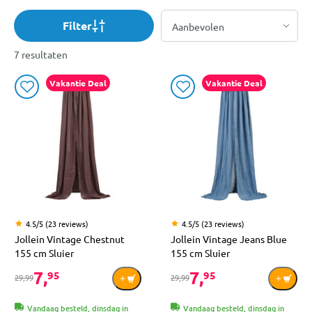
Filter
7 resultaten
Vakantie Deal
Vakantie Deal
4.5/5 (23 reviews)
4.5/5 (23 reviews)
Jollein Vintage Chestnut
Jollein Vintage Jeans Blue
155 cm Sluier
155 cm Sluier
7,
7,
95
95
29,99
29,99
Vandaag besteld, dinsdag in
Vandaag besteld, dinsdag in