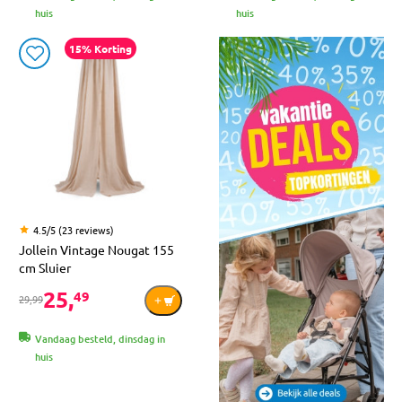
huis
huis
15% Korting
4.5/5 (23 reviews)
Jollein Vintage Nougat 155
cm Sluier
25,
49
29,99
Vandaag besteld, dinsdag in
huis