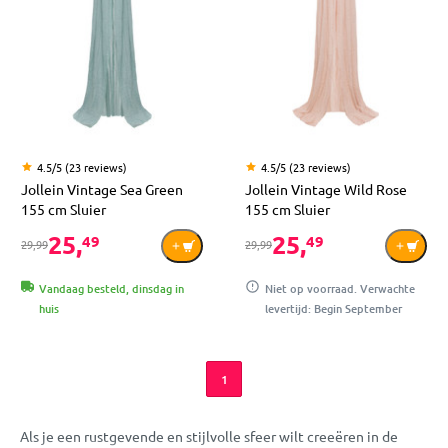
4.5/5 (23 reviews)
4.5/5 (23 reviews)
Jollein Vintage Sea Green
Jollein Vintage Wild Rose
155 cm Sluier
155 cm Sluier
25,
25,
49
49
29,99
29,99
Vandaag besteld, dinsdag in
Niet op voorraad. Verwachte
huis
levertijd: Begin September
1
Als je een rustgevende en stijlvolle sfeer wilt creeëren in de