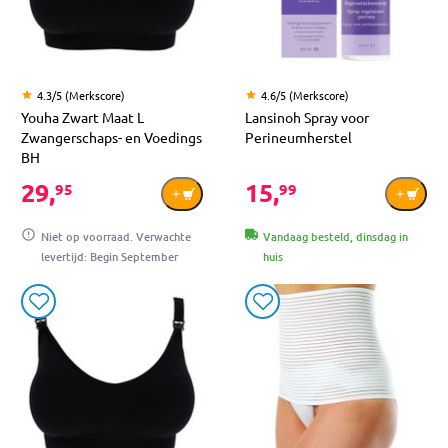
4.3/5 (Merkscore)
4.6/5 (Merkscore)
Youha Zwart Maat L
Lansinoh Spray voor
Zwangerschaps- en Voedings
Perineumherstel
BH
29,
15,
95
99
Niet op voorraad. Verwachte
Vandaag besteld, dinsdag in
levertijd: Begin September
huis