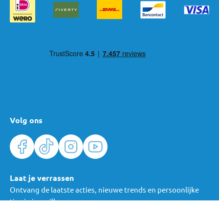
Bij MamaLoes bestel je al je zwangerschapsproducten
eenvoudig, veilig en snel online. We bieden een ruim
assortiment van betrouwbare merken en diverse stijlen, zodat je
altijd iets vindt dat bij jou past.
Heb je vragen over onze producten of wil je graag advies bij het
maken van de juiste keuze? Neem dan gerust
contact
op met
onze klantenservice of kom langs in een van onze
winkels
. Ons
team staat voor je klaar met persoonlijke aandacht en kennis van
zaken.
Volg ons
Laat je verrassen
Ontvang de laatste acties, nieuwe trends en persoonlijke
tips in je mailbox.