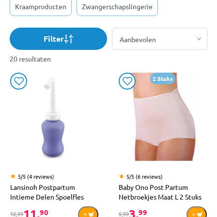
Kraamproducten
Zwangerschapslingerie
Filter
20 resultaten
2 Stuks
5/5 (4 reviews)
5/5 (6 reviews)
Lansinoh Postpartum
Baby Ono Post Partum
Intieme Delen Spoelfles
Netbroekjes Maat L 2 Stuks
11,
3,
90
99
12,99
5,99