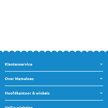
Heb je vragen over één van deze producten? Neem dan gerust
contact
met ons op!
Klantenservice
Over Mamaloes
Hoofdkantoor & winkels
Veilig winkelen