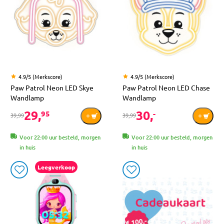
4.9/5 (Merkscore)
4.9/5 (Merkscore)
Paw Patrol Neon LED Skye
Paw Patrol Neon LED Chase
Wandlamp
Wandlamp
29,
30,
95
-
39,99
39,99
Voor 22:00 uur besteld, morgen
Voor 22:00 uur besteld, morgen
in huis
in huis
Leegverkoop