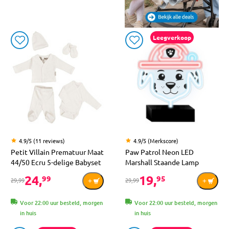
Leegverkoop
4.9/5 (11 reviews)
4.9/5 (Merkscore)
Petit Villain Prematuur Maat
Paw Patrol Neon LED
44/50 Ecru 5-delige Babyset
Marshall Staande Lamp
24,
19,
99
95
29,99
29,99
Voor 22:00 uur besteld, morgen
Voor 22:00 uur besteld, morgen
in huis
in huis