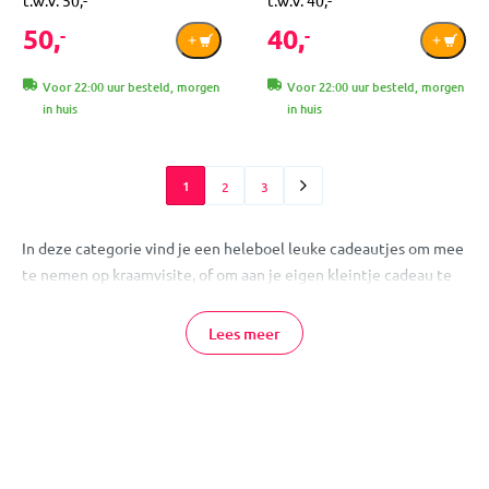
t.w.v. 50,-
t.w.v. 40,-
50,
40,
-
-
Voor 22:00 uur besteld, morgen
Voor 22:00 uur besteld, morgen
in huis
in huis
1
2
3
In deze categorie vind je een heleboel leuke cadeautjes om mee
te nemen op kraamvisite, of om aan je eigen kleintje cadeau te
doen!
Lees meer
Baby Cadeau Online Kopen
MamaLoes heeft een heleboel leuke cadeaus om mee te nemen
op kraamvisite! Wat dacht je van een leuk spelletje, een mooi
tandendoosje of een lief kledingsetje? Je vind het allemaal op
deze pagina!