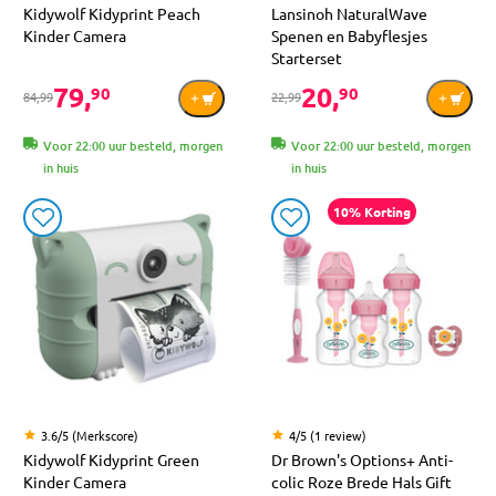
Kidywolf Kidyprint Peach
Lansinoh NaturalWave
Kinder Camera
Spenen en Babyflesjes
Starterset
79,
20,
90
90
84,99
22,99
Voor 22:00 uur besteld, morgen
Voor 22:00 uur besteld, morgen
in huis
in huis
10% Korting
3.6/5 (Merkscore)
4/5 (1 review)
Kidywolf Kidyprint Green
Dr Brown's Options+ Anti-
Kinder Camera
colic Roze Brede Hals Gift