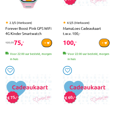
2.3/5 (Merkscore)
4.5/5 (Merkscore)
Forever Boost Pink GPS WiFi
MamaLoes Cadeaukaart
4G Kinder Smartwatch
t.w.v. 100,-
75,
100,
-
-
109,99
Voor 22:00 uur besteld, morgen
Voor 22:00 uur besteld, morgen
in huis
in huis