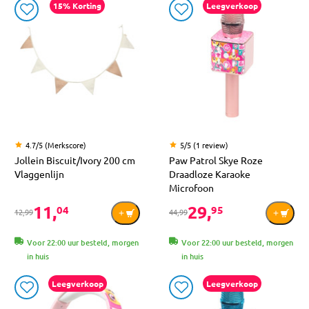
15% Korting
Leegverkoop
4.7/5 (Merkscore)
5/5 (1 review)
Jollein Biscuit/Ivory 200 cm
Paw Patrol Skye Roze
Vlaggenlijn
Draadloze Karaoke
Microfoon
11,
29,
04
95
12,99
44,99
Voor 22:00 uur besteld, morgen
Voor 22:00 uur besteld, morgen
in huis
in huis
Leegverkoop
Leegverkoop