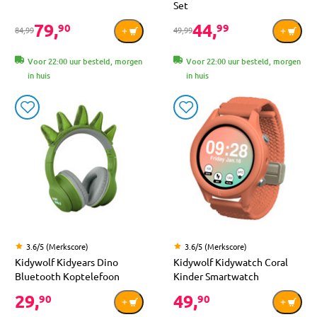
Set
79,
44,
90
99
84,99
49,99
Voor 22:00 uur besteld, morgen
Voor 22:00 uur besteld, morgen
in huis
in huis
3.6/5 (Merkscore)
3.6/5 (Merkscore)
Kidywolf Kidyears Dino
Kidywolf Kidywatch Coral
Bluetooth Koptelefoon
Kinder Smartwatch
29,
49,
90
90