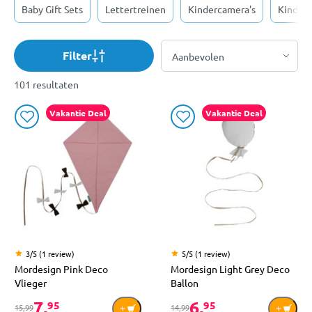
Baby Gift Sets
Lettertreinen
Kindercamera's
Kinderh
Filter
101 resultaten
Vakantie Deal
Vakantie Deal
3/5 (1 review)
5/5 (1 review)
Mordesign Pink Deco
Mordesign Light Grey Deco
Vlieger
Ballon
7,
6,
95
95
15,99
14,99