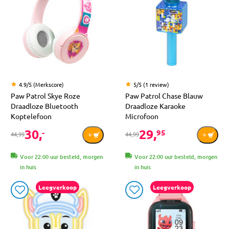
4.9/5 (Merkscore)
5/5 (1 review)
Paw Patrol Skye Roze
Paw Patrol Chase Blauw
Draadloze Bluetooth
Draadloze Karaoke
Koptelefoon
Microfoon
30,
29,
-
95
44,99
44,99
Voor 22:00 uur besteld, morgen
Voor 22:00 uur besteld, morgen
in huis
in huis
Leegverkoop
Leegverkoop