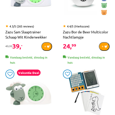
4.3/5 (265 reviews)
4.4/5 (Merkscore)
Zazu Sam Slaaptrainer
Zazu Bor de Beer Multicolor
Schaap Wit Kinderwekker
Nachtlampje
39,
24,
-
99
49,95
Vandaag besteld, dinsdag in
Vandaag besteld, dinsdag in
huis
huis
Vakantie Deal