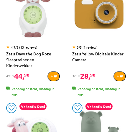
4.7/5 (13 reviews)
3/5 (1 review)
Zazu Davy the Dog Roze
Zazu Yellow Digitale Kinder
Slaaptrainer en
Camera
Kinderwekker
44,
28,
90
90
49,99
32,90
Vandaag besteld, dinsdag in
Vandaag besteld, dinsdag in
huis
huis
Vakantie Deal
Vakantie Deal