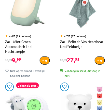
4.6/5 (29 reviews)
4.7/5 (27 reviews)
Zazu Mint Groen
Zazu Felix de Vos Heartbeat
Automatisch Led
Knuffeldoekje
Nachtlampje
9,
27,
99
95
10,99
29,99
Niet op voorraad. Levertijd
Vandaag besteld, dinsdag in
nog niet bekend
huis
Vakantie Deal