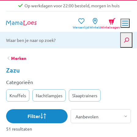
Op werkdagen voor 22:00 besteld, morgen in huis
Niet goed, geld terug garantie
0
Wensenlijst
Winkels
Winkelwagen
Gratis verzending vanaf €39,-
Op werkdagen voor 22:00 besteld, morgen in huis
Niet goed, geld terug garantie
Merken
Zazu
Categorieën
Knuffels
Nachtlampjes
Slaaptrainers
Filter
51 resultaten