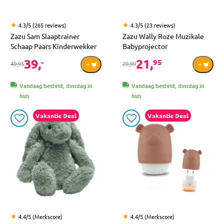
4.3/5 (265 reviews)
4.3/5 (23 reviews)
Zazu Sam Slaaptrainer
Zazu Wally Roze Muzikale
Schaap Paars Kinderwekker
Babyprojector
39,
21,
-
95
49,95
29,99
Vandaag besteld, dinsdag in
Vandaag besteld, dinsdag in
huis
huis
Vakantie Deal
Vakantie Deal
4.4/5 (Merkscore)
4.4/5 (Merkscore)