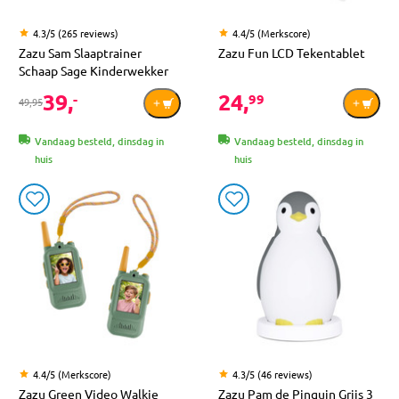
4.3/5 (265 reviews)
4.4/5 (Merkscore)
Zazu Sam Slaaptrainer
Zazu Fun LCD Tekentablet
Schaap Sage Kinderwekker
39,
24,
-
99
49,95
Vandaag besteld, dinsdag in
Vandaag besteld, dinsdag in
huis
huis
4.4/5 (Merkscore)
4.3/5 (46 reviews)
Zazu Green Video Walkie
Zazu Pam de Pinguin Grijs 3