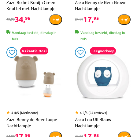
Zazu Ro het Konijn Green
Zazu Benny de Beer Brown
Knuffel met Nachtlampje
Nachtlampje
34,
17,
95
95
49,99
24,99
Vandaag besteld, dinsdag in
Vandaag besteld, dinsdag in
huis
huis
Vakantie Deal
Leegverkoop
4.4/5 (Merkscore)
4.2/5 (24 reviews)
Zazu Benny de Beer Taupe
Zazu Lou Uil Blauw
Nachtlampje
Nachtlampje
17,
17,
95
95
24,99
44,99