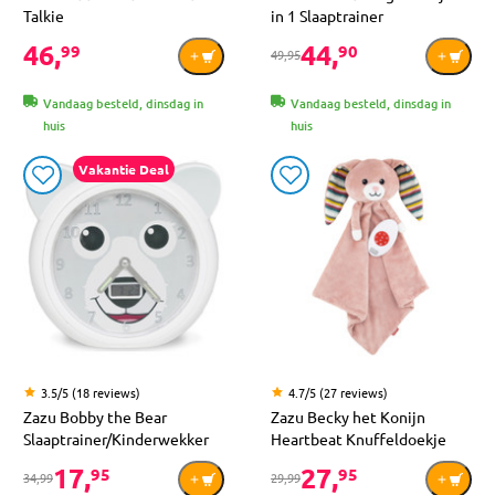
Talkie
in 1 Slaaptrainer
46,
44,
99
90
49,95
Vandaag besteld, dinsdag in
Vandaag besteld, dinsdag in
huis
huis
Vakantie Deal
3.5/5 (18 reviews)
4.7/5 (27 reviews)
Zazu Bobby the Bear
Zazu Becky het Konijn
Slaaptrainer/Kinderwekker
Heartbeat Knuffeldoekje
17,
27,
95
95
34,99
29,99