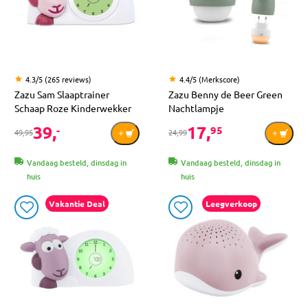
4.3/5 (265 reviews)
4.4/5 (Merkscore)
Zazu Sam Slaaptrainer
Zazu Benny de Beer Green
Schaap Roze Kinderwekker
Nachtlampje
39,
17,
-
95
49,95
24,99
Vandaag besteld, dinsdag in
Vandaag besteld, dinsdag in
huis
huis
Vakantie Deal
Leegverkoop