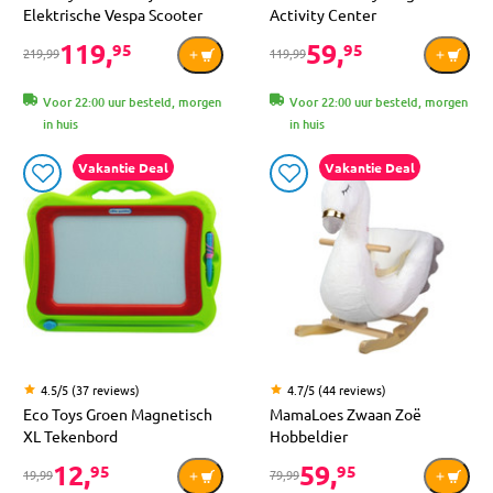
Elektrische Vespa Scooter
Activity Center
119,
59,
95
95
219,99
119,99
Voor 22:00 uur besteld, morgen
Voor 22:00 uur besteld, morgen
in huis
in huis
Vakantie Deal
Vakantie Deal
4.5/5 (37 reviews)
4.7/5 (44 reviews)
Eco Toys Groen Magnetisch
MamaLoes Zwaan Zoë
XL Tekenbord
Hobbeldier
12,
59,
95
95
19,99
79,99