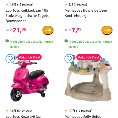
4.8/5 (15 reviews)
5/5 (1 review)
Eco Toys Knikkerbaan 105
MamaLoes Bowie de Beer
Stuks Magnetische Tegels
Knuffeldoekje
Bouwstenen
21,
7,
95
99
34,99
12,99
Voor 22:00 uur besteld, morgen
Voor 22:00 uur besteld, morgen
in huis
in huis
Vakantie Deal
Vakantie Deal
4.8/5 (8 reviews)
4.7/5 (12 reviews)
Eco Toys Roze 3-6 jaar
MamaLoes Jolly Beige