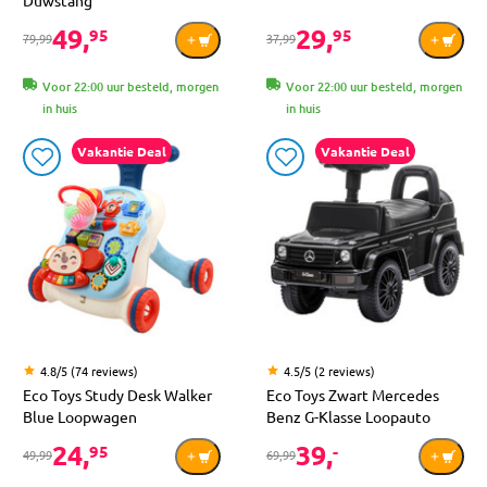
49,
29,
95
95
79,99
37,99
Voor 22:00 uur besteld, morgen
Voor 22:00 uur besteld, morgen
in huis
in huis
Vakantie Deal
Vakantie Deal
4.8/5 (74 reviews)
4.5/5 (2 reviews)
Eco Toys Study Desk Walker
Eco Toys Zwart Mercedes
Blue Loopwagen
Benz G-Klasse Loopauto
24,
39,
95
-
49,99
69,99