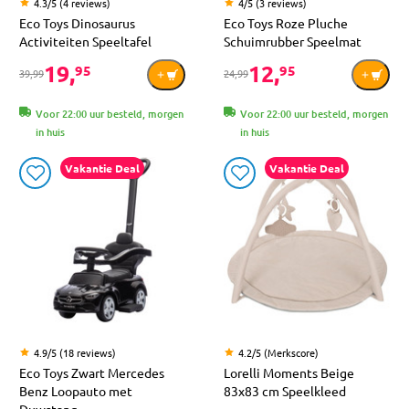
4.3/5 (4 reviews)
4/5 (3 reviews)
Eco Toys Dinosaurus
Eco Toys Roze Pluche
Activiteiten Speeltafel
Schuimrubber Speelmat
19,
12,
95
95
39,99
24,99
Voor 22:00 uur besteld, morgen
Voor 22:00 uur besteld, morgen
in huis
in huis
Vakantie Deal
Vakantie Deal
4.9/5 (18 reviews)
4.2/5 (Merkscore)
Eco Toys Zwart Mercedes
Lorelli Moments Beige
Benz Loopauto met
83x83 cm Speelkleed
Duwstang