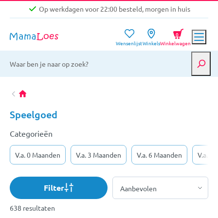
Op werkdagen voor 22:00 besteld, morgen in huis
Niet goed, geld terug garantie
0
Wensenlijst
Winkels
Winkelwagen
Gratis verzending vanaf €39,-
Op werkdagen voor 22:00 besteld, morgen in huis
Niet goed, geld terug garantie
Speelgoed
Categorieën
V.a. 0 Maanden
V.a. 3 Maanden
V.a. 6 Maanden
V.a. 9
Filter
638 resultaten