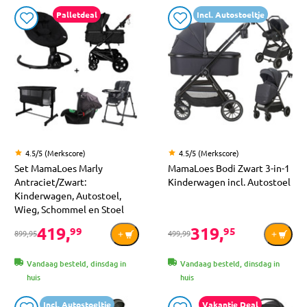
Palletdeal
Incl. Autostoeltje
4.5/5 (Merkscore)
4.5/5 (Merkscore)
Set MamaLoes Marly
MamaLoes Bodi Zwart 3-in-1
Antraciet/Zwart:
Kinderwagen incl. Autostoel
Kinderwagen, Autostoel,
Wieg, Schommel en Stoel
419,
319,
99
95
899,95
499,99
Vandaag besteld, dinsdag in
Vandaag besteld, dinsdag in
huis
huis
Incl. Autostoeltje
Vakantie Deal