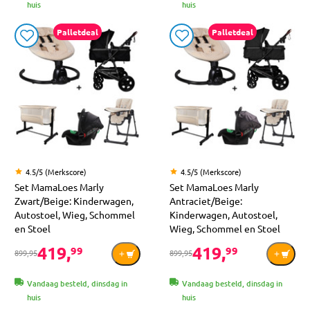
huis
huis
Palletdeal
Palletdeal
4.5/5 (Merkscore)
4.5/5 (Merkscore)
Set MamaLoes Marly
Set MamaLoes Marly
Zwart/Beige: Kinderwagen,
Antraciet/Beige:
Autostoel, Wieg, Schommel
Kinderwagen, Autostoel,
en Stoel
Wieg, Schommel en Stoel
419,
419,
99
99
899,95
899,95
Vandaag besteld, dinsdag in
Vandaag besteld, dinsdag in
huis
huis