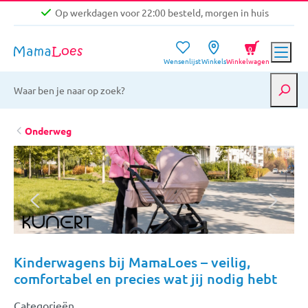
Op werkdagen voor 22:00 besteld, morgen in huis
Niet goed, geld terug garantie
0
Wensenlijst
Winkels
Winkelwagen
Gratis verzending vanaf €39,-
Op werkdagen voor 22:00 besteld, morgen in huis
Niet goed, geld terug garantie
Onderweg
Kinderwagens bij MamaLoes – veilig,
comfortabel en precies wat jij nodig hebt
Categorieën