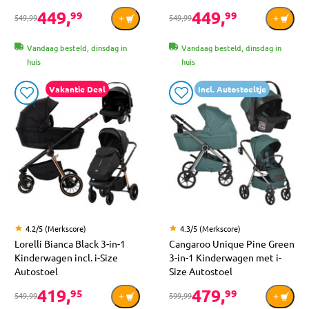
449,
449,
99
99
549,99
549,99
Vandaag besteld, dinsdag in
Vandaag besteld, dinsdag in
huis
huis
Vakantie Deal
Incl. Autostoeltje
4.2/5 (Merkscore)
4.3/5 (Merkscore)
Lorelli Bianca Black 3-in-1
Cangaroo Unique Pine Green
Kinderwagen incl. i-Size
3-in-1 Kinderwagen met i-
Autostoel
Size Autostoel
419,
479,
95
99
549,99
599,99