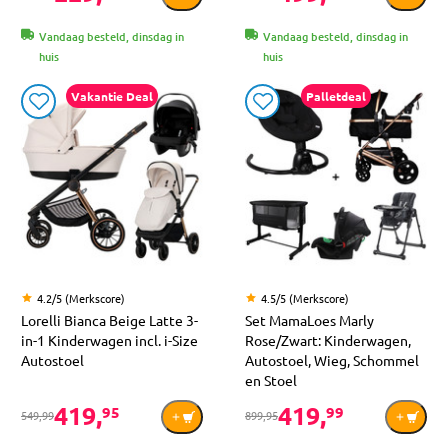
Vandaag besteld, dinsdag in
Vandaag besteld, dinsdag in
huis
huis
Vakantie Deal
Palletdeal
4.2/5 (Merkscore)
4.5/5 (Merkscore)
Lorelli Bianca Beige Latte 3-
Set MamaLoes Marly
in-1 Kinderwagen incl. i-Size
Rose/Zwart: Kinderwagen,
Autostoel
Autostoel, Wieg, Schommel
en Stoel
419,
419,
95
99
549,99
899,95