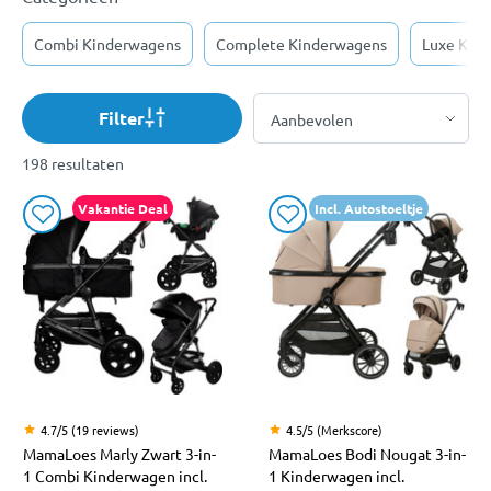
Combi Kinderwagens
Complete Kinderwagens
Luxe Kin
Filter
198 resultaten
Vakantie Deal
Incl. Autostoeltje
4.7/5 (19 reviews)
4.5/5 (Merkscore)
MamaLoes Marly Zwart 3-in-
MamaLoes Bodi Nougat 3-in-
1 Combi Kinderwagen incl.
1 Kinderwagen incl.