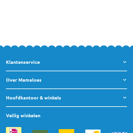
decoreren biedt een klamboe standaard het extra handige
voordeel dat er geen gat meer in het plafond geboord hoeft te
worden om hem op te hangen. MamaLoes beschikt over
verschillende standaarden voor sluiers en klamboes dus kijk
gerust eens rond in onze collectie. Voor vragen of persoonlijk
advies staan wij altijd voor je klaar. Neem dus gerust
contact met
ons op
!
Klantenservice
Over Mamaloes
Hoofdkantoor & winkels
Veilig winkelen