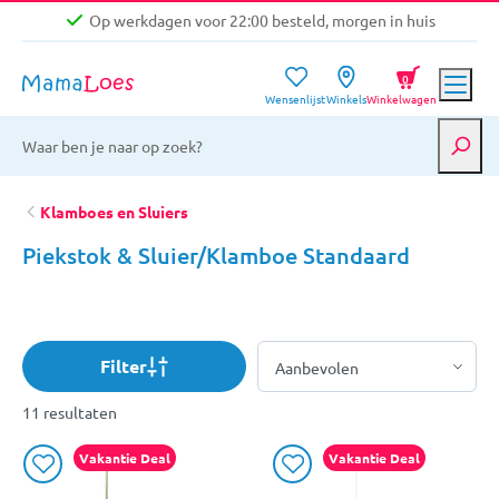
Op werkdagen voor 22:00 besteld, morgen in huis
Niet goed, geld terug garantie
0
Wensenlijst
Winkels
Winkelwagen
Gratis verzending vanaf €39,-
Op werkdagen voor 22:00 besteld, morgen in huis
Niet goed, geld terug garantie
Klamboes en Sluiers
Piekstok & Sluier/Klamboe Standaard
Filter
11 resultaten
Vakantie Deal
Vakantie Deal