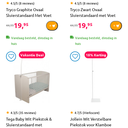
4.5/5 (8 reviews)
4.5/5 (8 reviews)
Tryco Graphite Ovaal
Tryco Zwart Ovaal
Sluierstandaard Met Voet
Sluierstandaard met Voet
19,
19,
95
95
44,99
44,99
Vandaag besteld, dinsdag in
Vandaag besteld, dinsdag in
huis
huis
Vakantie Deal
15% Korting
4.3/5 (35 reviews)
4.7/5 (Merkscore)
Tega Baby Wit Piekstok &
Jollein Wit Verstelbare
Sluierstandaard met
Piekstok voor Klamboe