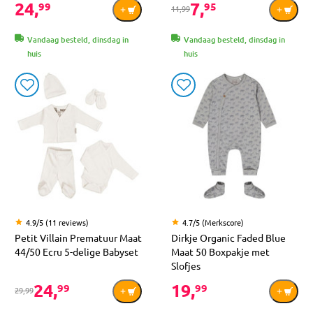
24,
7,
99
95
11,99
Vandaag besteld, dinsdag in
Vandaag besteld, dinsdag in
huis
huis
4.9/5 (11 reviews)
4.7/5 (Merkscore)
Petit Villain Prematuur Maat
Dirkje Organic Faded Blue
44/50 Ecru 5-delige Babyset
Maat 50 Boxpakje met
Slofjes
24,
19,
99
99
29,99