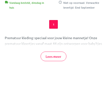
Vandaag besteld, dinsdag in
Niet op voorraad. Verwachte
huis
levertijd: Eind September
1
Prematuur kleding: speciaal voor jouw kleine mannetje! Onze
prematuur kleertjes vanaf maat 44 zijn ontworpen voor baby'tjes
die te vroeg geboren zijn of een kleine maat hebben.
Lees meer
Comfortabel en functioneel
Je kindje ziet er niet alleen stoer en stijlvol uit in de kleertjes,
maar ze zijn ook comfortabel en praktisch! De kleding heeft een
goede pasvorm die perfect aansluit op het lichaam van je kindje.
Ze zijn gemaakt van zachte stoffen die de huid van je kindje niet
beschadigen. De kleding is voorzien van drukknopjes, waardoor
het aan- en uitkleden van je kindje moeiteloos verloopt. Ook de
rompertjes hebben drukknopjes aan de onderkant wat het