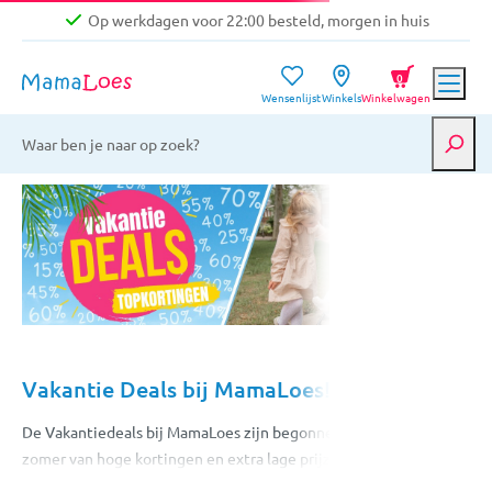
Op werkdagen voor 22:00 besteld, morgen in huis
Niet goed, geld terug garantie
0
Wensenlijst
Winkels
Winkelwagen
Gratis verzending vanaf €39,-
Op werkdagen voor 22:00 besteld, morgen in huis
Niet goed, geld terug garantie
Vakantie Deals bij MamaLoes!
De Vakantiedeals bij MamaLoes zijn begonnen! Profiteer deze
zomer van hoge kortingen en extra lage prijzen op honderden
baby- en kinderartikelen voor thuis én onderweg. Shop onder