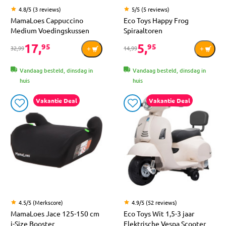
4.8/5 (3 reviews)
5/5 (5 reviews)
MamaLoes Cappuccino
Eco Toys Happy Frog
Medium Voedingskussen
Spiraaltoren
17,
5,
95
95
32,99
14,99
Vandaag besteld, dinsdag in
Vandaag besteld, dinsdag in
huis
huis
Vakantie Deal
Vakantie Deal
4.5/5 (Merkscore)
4.9/5 (52 reviews)
MamaLoes Jace 125-150 cm
Eco Toys Wit 1,5-3 jaar
i-Size Booster
Elektrische Vespa Scooter