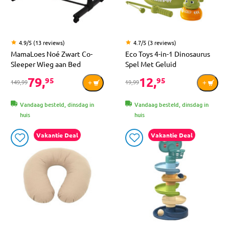
4.9/5 (13 reviews)
4.7/5 (3 reviews)
MamaLoes Noé Zwart Co-
Eco Toys 4-in-1 Dinosaurus
Sleeper Wieg aan Bed
Spel Met Geluid
79,
12,
95
95
149,99
19,99
Vandaag besteld, dinsdag in
Vandaag besteld, dinsdag in
huis
huis
Vakantie Deal
Vakantie Deal