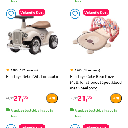
huis
huis
Vakantie Deal
Vakantie Deal
4.9/5 (132 reviews)
4.6/5 (48 reviews)
Eco Toys Retro Wit Loopauto
Eco Toys Cute Bear Roze
Multifunctioneel Speelkleed
met Speelboog
27,
21,
95
95
44,99
39,99
Vandaag besteld, dinsdag in
Vandaag besteld, dinsdag in
huis
huis
Vakantie Deal
Vakantie Deal