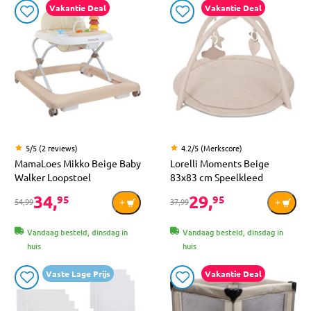
Vakantie Deal
Vakantie Deal
5/5 (2 reviews)
4.2/5 (Merkscore)
MamaLoes Mikko Beige Baby
Lorelli Moments Beige
Walker Loopstoel
83x83 cm Speelkleed
34,
29,
95
95
54,99
37,99
Vandaag besteld, dinsdag in
Vandaag besteld, dinsdag in
huis
huis
Vaste Lage Prijs
Vakantie Deal