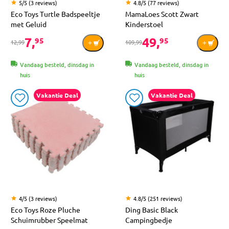
5/5 (3 reviews)
4.8/5 (77 reviews)
Eco Toys Turtle Badspeeltje
MamaLoes Scott Zwart
met Geluid
Kinderstoel
7,
49,
95
95
12,99
109,99
Vandaag besteld, dinsdag in
Vandaag besteld, dinsdag in
huis
huis
Vakantie Deal
Vakantie Deal
4/5 (3 reviews)
4.8/5 (251 reviews)
Eco Toys Roze Pluche
Ding Basic Black
Schuimrubber Speelmat
Campingbedje