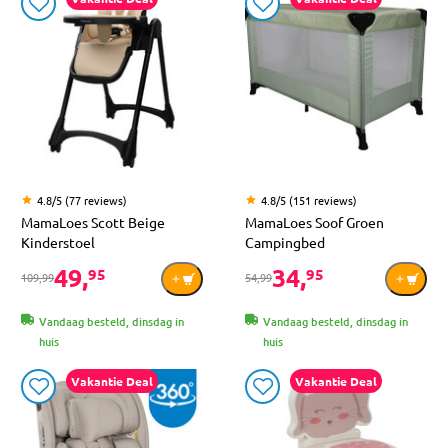
4.8/5 (77 reviews)
4.8/5 (151 reviews)
MamaLoes Scott Beige
MamaLoes Soof Groen
Kinderstoel
Campingbed
49,
34,
95
95
109,99
54,99
Vandaag besteld, dinsdag in
Vandaag besteld, dinsdag in
huis
huis
Vakantie Deal
Vakantie Deal