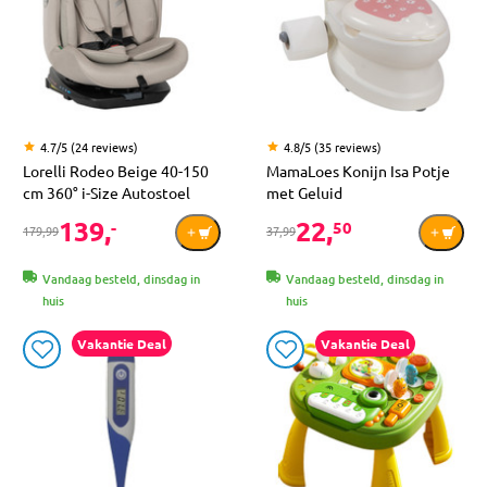
4.7/5 (24 reviews)
4.8/5 (35 reviews)
Lorelli Rodeo Beige 40-150
MamaLoes Konijn Isa Potje
cm 360° i-Size Autostoel
met Geluid
139,
22,
-
50
179,99
37,99
Vandaag besteld, dinsdag in
Vandaag besteld, dinsdag in
huis
huis
Vakantie Deal
Vakantie Deal