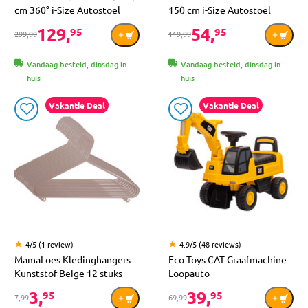
cm 360° i-Size Autostoel
150 cm i-Size Autostoel
129,
54,
95
95
299,99
119,99
Vandaag besteld, dinsdag in
Vandaag besteld, dinsdag in
huis
huis
Vakantie Deal
Vakantie Deal
4/5 (1 review)
4.9/5 (48 reviews)
MamaLoes Kledinghangers
Eco Toys CAT Graafmachine
Kunststof Beige 12 stuks
Loopauto
3,
39,
95
95
7,99
69,99