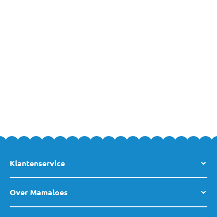
Omdat zwangere mensen of ouders van (kleine) kindjes vaak
overladen worden met cadeaus is het risico er ook dat je iets
koopt dat de ontvanger al heeft... Onze cadeaukaarten worden
leuk verpakt, dus met de cadeaubon van MamaLoes heb je altijd
een gezellig cadeautje om aan te bieden!
De MamaLoes cadeaukaarten zijn leuk om te krijgen én leuk om
te geven!
Klantenservice
Over Mamaloes