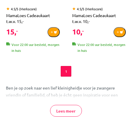
4.5/5 (Merkscore)
4.5/5 (Merkscore)
MamaLoes Cadeaukaart
MamaLoes Cadeaukaart
t.w.v. 15,-
t.w.v. 10,-
15,
10,
-
-
Voor 22:00 uur besteld, morgen
Voor 22:00 uur besteld, morgen
in huis
in huis
1
Ben je op zoek naar een lief kleinigheidje voor je zwangere
vriendin of familielid, of heb je écht geen inspiratie voor een
leuk kraamcadeau? Dan is de cadeaukaart van MamaLoes de
perfecte oplossing. Verkrijgbaar vanaf 10 euro.
Lees meer
Cadeaukaart Online Bestellen