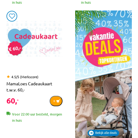
in huis
in huis
4.5/5 (Merkscore)
MamaLoes Cadeaukaart
t.w.v. 60,-
60,
-
Voor 22:00 uur besteld, morgen
in huis