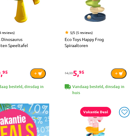
4 reviews)
5/5 (5 reviews)
s Dinosaurus
Eco Toys Happy Frog
iten Speeltafel
Spiraaltoren
,
5,
95
95
14,99
aag besteld, dinsdag in
Vandaag besteld, dinsdag in
huis
Vakantie Deal