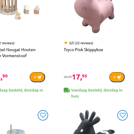
2 reviews)
5/5 (23 reviews)
abel Nougat Houten
Tryco Pink Skippykoe
e Vormenstoof
,
17,
90
95
24,99
aag besteld, dinsdag in
Vandaag besteld, dinsdag in
huis