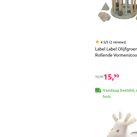
4.5/5 (2 reviews)
Label Label Olijfgro
Rollende Vormenstoo
15,
90
19,99
Vandaag besteld, 
huis