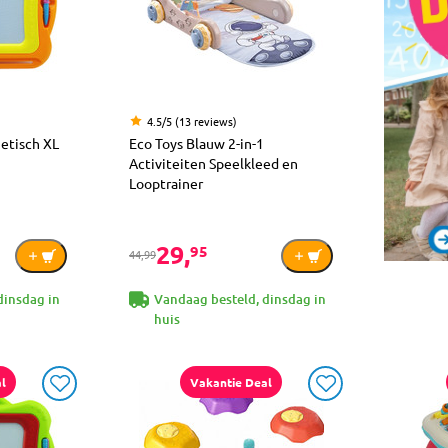
4.5/5 (13 reviews)
etisch XL
Eco Toys Blauw 2-in-1
Activiteiten Speelkleed en
Looptrainer
29,
95
44,99
dinsdag in
Vandaag besteld, dinsdag in
huis
l
Vakantie Deal