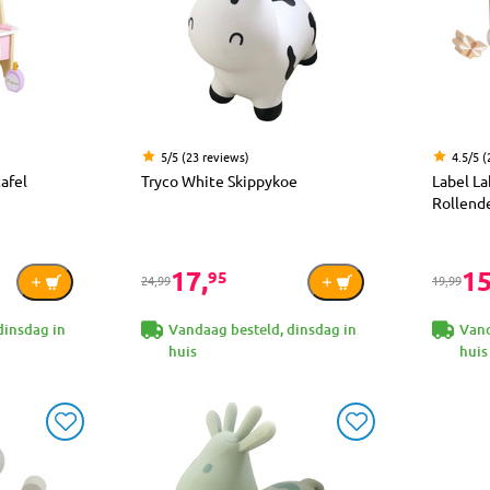
5/5 (23 reviews)
4.5/5 (
afel
Tryco White Skippykoe
Label L
Rollend
17,
15
95
24,99
19,99
dinsdag in
Vandaag besteld, dinsdag in
Vand
huis
huis