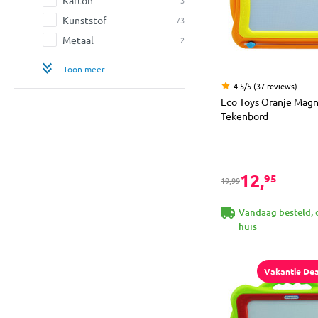
Kunststof
73
Metaal
2
Toon meer
4.5/5 (37 reviews)
Eco Toys Oranje Magn
Tekenbord
12,
95
19,99
Vandaag besteld, 
huis
Vakantie Dea