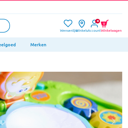
0
Wensenlijst
Winkels
Account
Winkelwagen
eelgoed
Merken