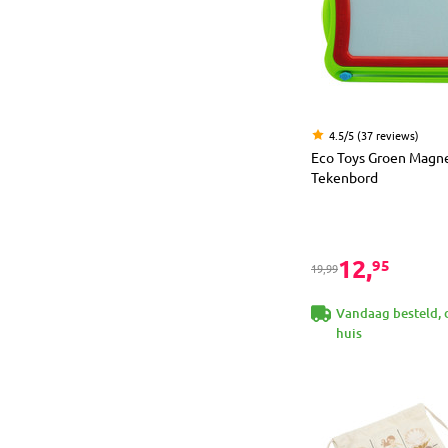
4.5/5 (37 reviews)
Eco Toys Groen Magne
Tekenbord
12,
95
19,99
Vandaag besteld, 
huis