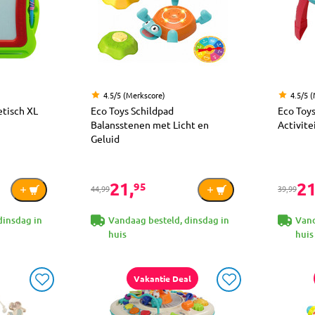
4.5/5 (Merkscore)
4.5/5 
tisch XL
Eco Toys Schildpad
Eco Toy
Balansstenen met Licht en
Activite
Geluid
21,
21
95
44,99
39,99
dinsdag in
Vandaag besteld, dinsdag in
Vand
huis
huis
Vakantie Deal