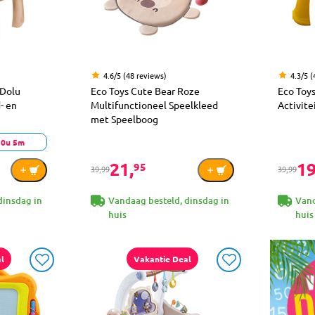
4.6/5 (48 reviews)
4.3/5 (
 Dolu
Eco Toys Cute Bear Roze
Eco Toy
- en
Multifunctioneel Speelkleed
Activite
met Speelboog
d 0u 5m
21,
19
95
39,99
39,99
dinsdag in
Vandaag besteld, dinsdag in
Vand
huis
huis
l
Vakantie Deal