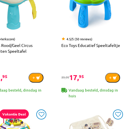
(Merkscore)
4.5/5 (50 reviews)
s Rood/Geel Circus
Eco Toys Educatief Speeltafeltje
iten Speeltafel
,
17,
95
95
39,99
aag besteld, dinsdag in
Vandaag besteld, dinsdag in
huis
Vakantie Deal