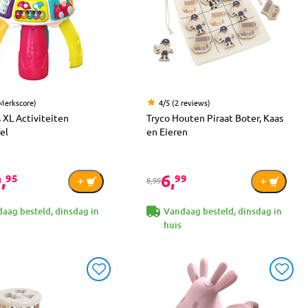
(Merkscore)
4/5 (2 reviews)
 XL Activiteiten
Tryco Houten Piraat Boter, Kaas
el
en Eieren
,
6,
95
99
8,99
aag besteld, dinsdag in
Vandaag besteld, dinsdag in
huis