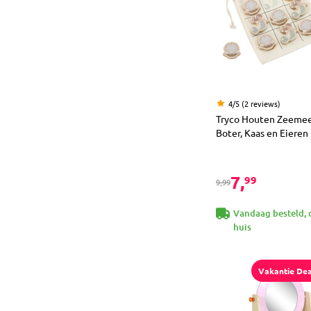
4/5 (2 reviews)
Tryco Houten Zeeme
Boter, Kaas en Eieren
7,
99
9,99
Vandaag besteld, 
huis
Vakantie Dea