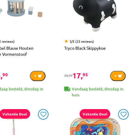
2 reviews)
5/5 (23 reviews)
abel Blauw Houten
Tryco Black Skippykoe
e Vormenstoof
,
17,
90
95
24,99
aag besteld, dinsdag in
Vandaag besteld, dinsdag in
huis
Vakantie Deal
Vakantie Deal