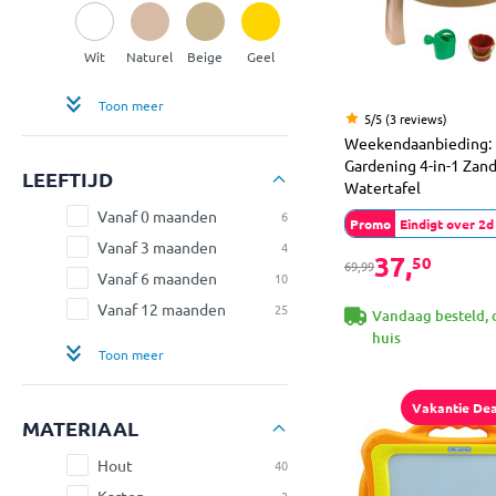
Wit
Naturel
Beige
Geel
Toon meer
5/5 (3 reviews)
Weekendaanbieding:
Gardening 4-in-1 Zand
LEEFTIJD
Watertafel
Vanaf 0 maanden
6
Promo
Eindigt over 2
Vanaf 3 maanden
4
37,
50
69,99
Vanaf 6 maanden
10
Vanaf 12 maanden
25
Vandaag besteld, 
huis
Toon meer
Vakantie Dea
MATERIAAL
Hout
40
Karton
3