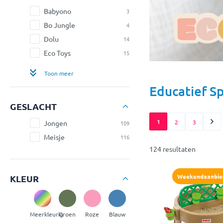
Babyono
3
Bo Jungle
4
Dolu
14
Eco Toys
15
Toon meer
Educatief Sp
GESLACHT
1
2
3
Jongen
109
Meisje
116
124 resultaten
Weekendaanbie
KLEUR
Meerkleurig
Groen
Roze
Blauw