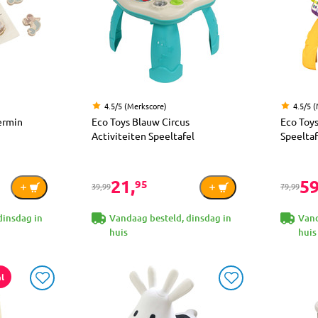
4.5/5 (Merkscore)
4.5/5 
ermin
Eco Toys Blauw Circus
Eco Toys
Activiteiten Speeltafel
Speeltaf
21,
59
95
39,99
79,99
dinsdag in
Vandaag besteld, dinsdag in
Vand
huis
huis
l