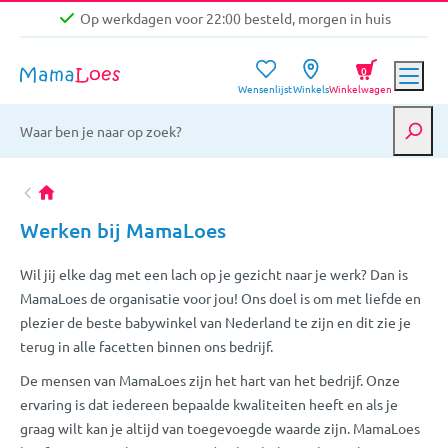
Op werkdagen voor 22:00 besteld, morgen in huis
Niet goed, geld terug garantie
0
Wensenlijst
Winkels
Winkelwagen
Gratis verzending vanaf €39,-
Op werkdagen voor 22:00 besteld, morgen in huis
Niet goed, geld terug garantie
Werken bij MamaLoes
Wil jij elke dag met een lach op je gezicht naar je werk? Dan is
MamaLoes de organisatie voor jou! Ons doel is om met liefde en
plezier de beste babywinkel van Nederland te zijn en dit zie je
terug in alle facetten binnen ons bedrijf.
De mensen van MamaLoes zijn het hart van het bedrijf. Onze
ervaring is dat iedereen bepaalde kwaliteiten heeft en als je
graag wilt kan je altijd van toegevoegde waarde zijn. MamaLoes