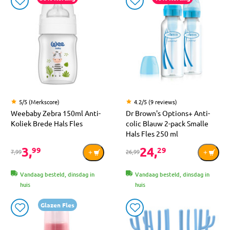
5/5 (Merkscore)
4.2/5 (9 reviews)
Weebaby Zebra 150ml Anti-
Dr Brown's Options+ Anti-
Koliek Brede Hals Fles
colic Blauw 2-pack Smalle
Hals Fles 250 ml
3,
24,
99
29
7,99
26,99
Vandaag besteld, dinsdag in
Vandaag besteld, dinsdag in
huis
huis
Glazen Fles