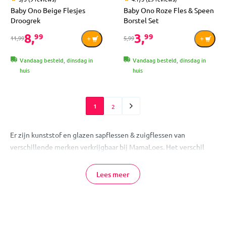
Baby Ono Beige Flesjes
Baby Ono Roze Fles & Speen
Droogrek
Borstel Set
8,
3,
99
99
11,99
5,99
Vandaag besteld, dinsdag in
Vandaag besteld, dinsdag in
huis
huis
1
2
Er zijn kunststof en glazen sapflessen & zuigflessen van
verschillende merken verkrijgbaar bij MamaLoes. Het verschil
tussen de sap- en zuigfles is enkel het formaat. De zuigfles wordt
echt voor voeding toegepast. De zuig- en sapflessen zijn vrij van
Lees meer
BPA.
Flessen Online Bestelen