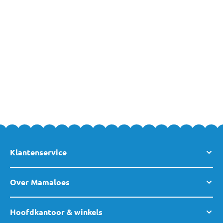
Flessen voor verschillende soorten voeding en fasen van je
kleintje bestel je eenvoudig en veilig bij MamaLoes. MamaLoes
heeft een breed assortiment aan flessen van verschillende
merken en van verschillende materialen gemaakt.
Heb jij vragen over een van deze producten of over een van de
andere producten uit ons assortiment? Neem dan gerust
contact
met ons op, of kom gezellig langs in een van
onze winkels
. Team
MamaLoes staat voor je klaar!
Klantenservice
Over Mamaloes
Hoofdkantoor & winkels