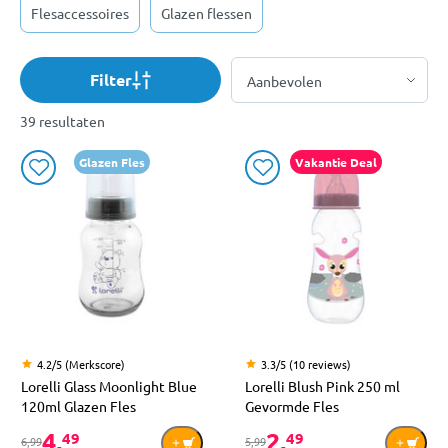
Flesaccessoires
Glazen flessen
Filter
39 resultaten
Glazen Fles
Vakantie Deal
4.2/5 (Merkscore)
3.3/5 (10 reviews)
Lorelli Glass Moonlight Blue
Lorelli Blush Pink 250 ml
120ml Glazen Fles
Gevormde Fles
4,
2,
49
49
6,99
5,99