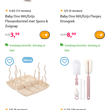
4.4/5 (15 reviews)
5/5 (9 reviews)
Baby Ono Wit/Grijs
Baby Ono Wit/Grijs Flesjes
Flessenborstel met Spons &
Droogrek
Zuignap
3,
8,
99
99
5,99
12,99
Vandaag besteld, dinsdag in
Vandaag besteld, dinsdag in
huis
huis
Nieuw
5/5 (9 reviews)
4.7/5 (29 reviews)