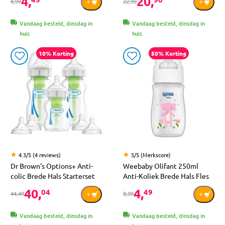
4,
20,
8,99
22,99
Vandaag besteld, dinsdag in
Vandaag besteld, dinsdag in
huis
huis
10% Korting
50% Korting
4.3/5 (4 reviews)
5/5 (Merkscore)
Dr Brown's Options+ Anti-
Weebaby Olifant 250ml
colic Brede Hals Starterset
Anti-Koliek Brede Hals Fles
40,
4,
04
49
44,49
8,99
Vandaag besteld, dinsdag in
Vandaag besteld, dinsdag in