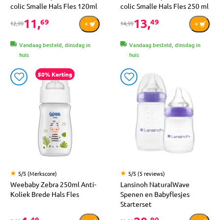
colic Smalle Hals Fles 120ml
colic Smalle Hals Fles 250 ml
11,
13,
69
49
12,99
14,99
Vandaag besteld, dinsdag in
Vandaag besteld, dinsdag in
huis
huis
50% Korting
5/5 (Merkscore)
5/5 (5 reviews)
Weebaby Zebra 250ml Anti-
Lansinoh NaturalWave
Koliek Brede Hals Fles
Spenen en Babyflesjes
Starterset
49
90