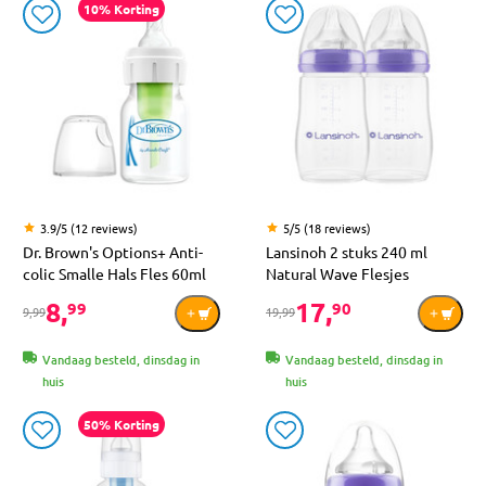
10% Korting
3.9/5 (12 reviews)
5/5 (18 reviews)
Dr. Brown's Options+ Anti-
Lansinoh 2 stuks 240 ml
colic Smalle Hals Fles 60ml
Natural Wave Flesjes
8,
17,
99
90
9,99
19,99
Vandaag besteld, dinsdag in
Vandaag besteld, dinsdag in
huis
huis
50% Korting