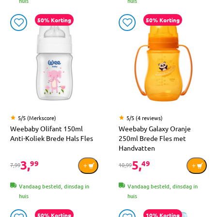
huis
huis
50% Korting
50% Korting
5/5 (Merkscore)
5/5 (4 reviews)
Weebaby Olifant 150ml
Weebaby Galaxy Oranje
Anti-Koliek Brede Hals Fles
250ml Brede Fles met
Handvatten
3,
5,
99
49
7,99
10,99
Vandaag besteld, dinsdag in
Vandaag besteld, dinsdag in
huis
huis
50% Korting
10% Korting