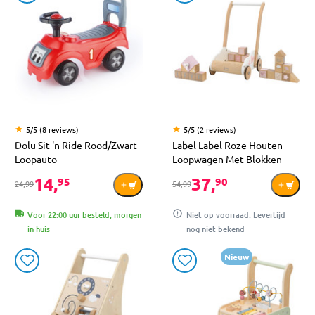
5/5 (8 reviews)
5/5 (2 reviews)
Dolu Sit 'n Ride Rood/Zwart
Label Label Roze Houten
Loopauto
Loopwagen Met Blokken
14,
37,
95
90
24,99
54,99
Voor 22:00 uur besteld, morgen
Niet op voorraad. Levertijd
in huis
nog niet bekend
Nieuw