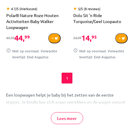
4.7/5 (Merkscore)
5/5 (8 reviews)
PolarB Nature Roze Houten
Dolu Sit 'n Ride
Activiteiten Baby Walker
Turquoise/Geel Loopauto
Loopwagen
44,
14,
99
95
69,99
24,99
Niet op voorraad. Verwachte
Niet op voorraad. Verwachte
levertijd: Eind Augustus
levertijd: Eind Augustus
1
Een loopwagen helpt je baby bij het zetten van de eerste
stapjes. Je kindje kan zich eraan optrekken en de wagen vooruit
duwen, waardoor lopen op een speelse manier wordt
gestimuleerd. In het assortiment van MamaLoes vind je
Lees meer
verschillende loopwagens die veilig en geschikt zijn voor baby’s
die beginnen met lopen.