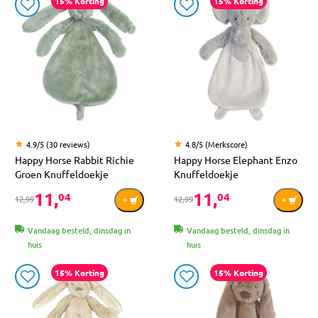
15% Korting
15% Korting
4.9/5 (30 reviews)
4.8/5 (Merkscore)
Happy Horse Rabbit Richie
Happy Horse Elephant Enzo
Groen Knuffeldoekje
Knuffeldoekje
11,
11,
04
04
12,99
12,99
Vandaag besteld, dinsdag in
Vandaag besteld, dinsdag in
huis
huis
15% Korting
15% Korting