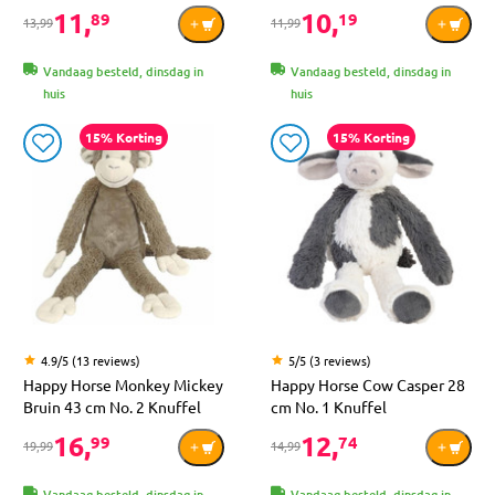
11,
10,
89
19
13,99
11,99
Vandaag besteld, dinsdag in
Vandaag besteld, dinsdag in
huis
huis
15% Korting
15% Korting
4.9/5 (13 reviews)
5/5 (3 reviews)
Happy Horse Monkey Mickey
Happy Horse Cow Casper 28
Bruin 43 cm No. 2 Knuffel
cm No. 1 Knuffel
16,
12,
99
74
19,99
14,99
Vandaag besteld, dinsdag in
Vandaag besteld, dinsdag in