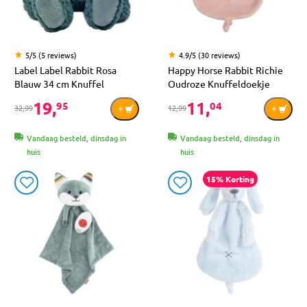
5/5 (5 reviews)
4.9/5 (30 reviews)
Label Label Rabbit Rosa
Happy Horse Rabbit Richie
Blauw 34 cm Knuffel
Oudroze Knuffeldoekje
19,
11,
95
04
32,99
12,99
Vandaag besteld, dinsdag in
Vandaag besteld, dinsdag in
huis
huis
15% Korting