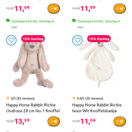
11,
11,
04
89
12,99
13,99
Vandaag besteld, dinsdag in
Vandaag besteld, dinsdag in
huis
huis
15% Korting
15% Korting
5/5 (83 reviews)
4.9/5 (30 reviews)
Happy Horse Rabbit Richie
Happy Horse Rabbit Richie
Oudroze 28 cm No. 1 Knuffel
Ivoor Wit Knuffeldoekje
13,
11,
59
04
15,99
12,99