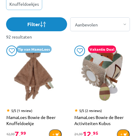
Knuffeldoekjes
Filter
92 resultaten
Tip van MamaLoes
Vakantie Deal
5/5 (1 review)
5/5 (2 reviews)
MamaLoes Bowie de Beer
MamaLoes Bowie de Beer
Knuffeldoekje
Activiteiten Kubus
7,
12,
99
95
12,99
21,99