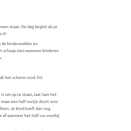
nen staan. De dag begint als je
s it!
u de kinderwekker en
et schaap zien wanneer kinderen
.
dt het scherm rood. Dit
 is om op te staan, laat Sam het
 maar een half uurtje duurt voor
chten. Je kind hoeft dan nog
 af wanneer het half uur voorbij