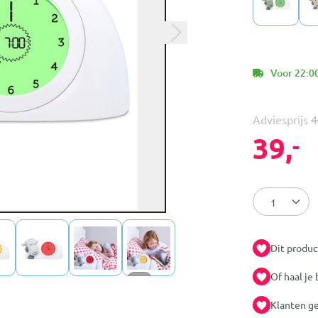
Voor 22:00
Adviesprijs
4
39,
-
Dit produc
Of haal je 
+12
Klanten ge