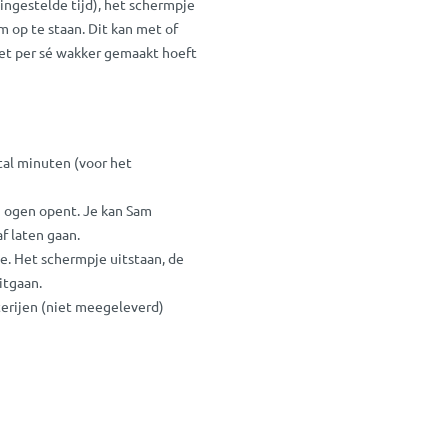
ngestelde tijd), het schermpje
m op te staan. Dit kan met of
niet per sé wakker gemaakt hoeft
ntal minuten (voor het
jn ogen opent. Je kan Sam
f laten gaan.
. Het schermpje uitstaan, de
itgaan.
erijen (niet meegeleverd)