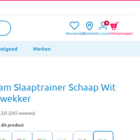
0
Wensenlijst
Winkels
Account
Winkelwagen
eelgoed
Merken
am Slaaptrainer Schaap Wit
rwekker
.3/5 (265 reviews)
 dit product