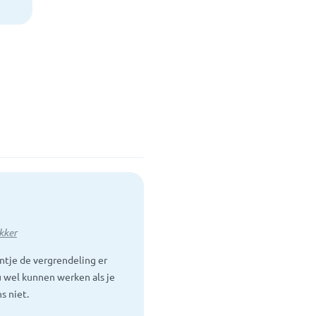
kker
ntje de vergrendeling er
u wel kunnen werken als je
s niet.