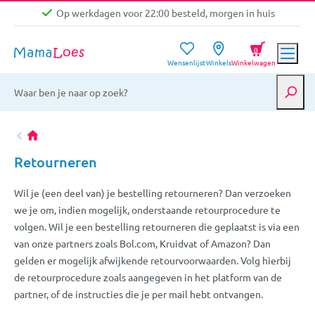
Op werkdagen voor 22:00 besteld, morgen in huis
Niet goed, geld terug garantie
0
Wensenlijst
Winkels
Winkelwagen
Gratis verzending vanaf €39,-
Op werkdagen voor 22:00 besteld, morgen in huis
Niet goed, geld terug garantie
Retourneren
Wil je (een deel van) je bestelling retourneren? Dan verzoeken
we je om, indien mogelijk, onderstaande retourprocedure te
volgen. Wil je een bestelling retourneren die geplaatst is via een
van onze partners zoals Bol.com, Kruidvat of Amazon? Dan
gelden er mogelijk afwijkende retourvoorwaarden. Volg hierbij
de retourprocedure zoals aangegeven in het platform van de
partner, of de instructies die je per mail hebt ontvangen.