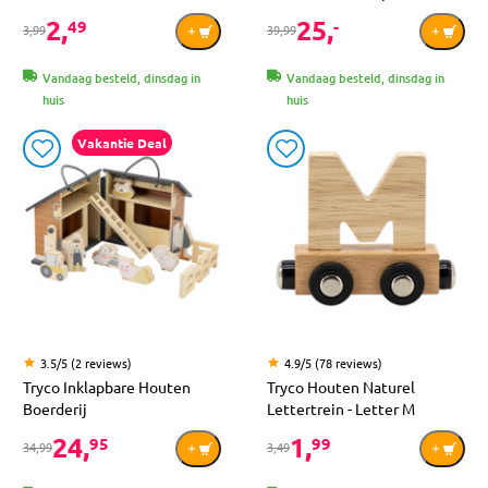
2,
25,
49
-
3,99
39,99
Vandaag besteld, dinsdag in
Vandaag besteld, dinsdag in
huis
huis
Vakantie Deal
3.5/5 (2 reviews)
4.9/5 (78 reviews)
Tryco Inklapbare Houten
Tryco Houten Naturel
Boerderij
Lettertrein - Letter M
24,
1,
95
99
34,99
3,49