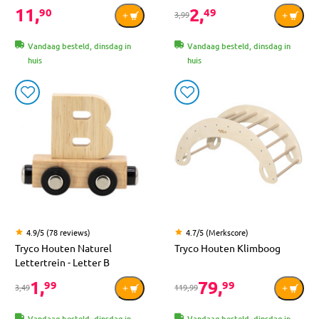
11,
2,
90
49
3,99
Vandaag besteld, dinsdag in
Vandaag besteld, dinsdag in
huis
huis
4.9/5 (78 reviews)
4.7/5 (Merkscore)
Tryco Houten Naturel
Tryco Houten Klimboog
Lettertrein - Letter B
1,
79,
99
99
3,49
119,99
Vandaag besteld, dinsdag in
Vandaag besteld, dinsdag in