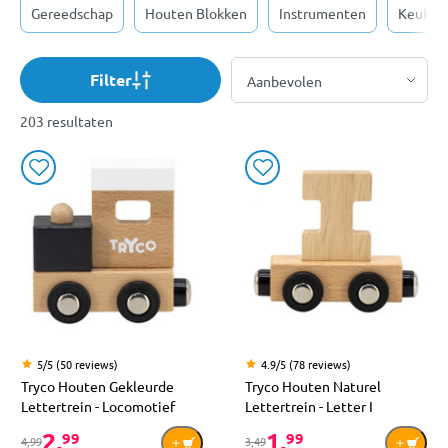
Gereedschap
Houten Blokken
Instrumenten
Keukens
Filter
203 resultaten
5/5 (50 reviews)
4.9/5 (78 reviews)
Tryco Houten Gekleurde
Tryco Houten Naturel
Lettertrein - Locomotief
Lettertrein - Letter I
2,
1,
99
99
4,99
3,49