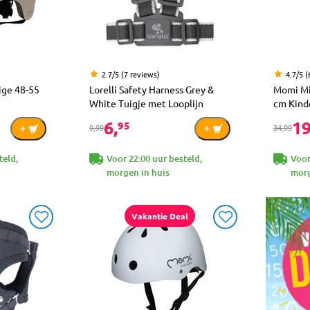
2.7/5 (7 reviews)
4.7/5 (
ge 48-55
Lorelli Safety Harness Grey &
Momi Mi
White Tuigje met Looplijn
cm Kind
6,
19
95
9,99
34,99
teld,
Voor 22:00 uur besteld,
Voor
morgen in huis
morg
Vakantie Deal