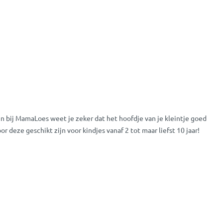
zijn bij MamaLoes weet je zeker dat het hoofdje van je kleintje goed
r deze geschikt zijn voor kindjes vanaf 2 tot maar liefst 10 jaar!
rbeeld kinderhelmen, bestel je eenvoudig en veilig online bij
it ons assortiment? Neem dan gerust
contact
met ons op, of kom