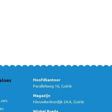
aloes
Hoofdkantoor
Parallelweg 16, Goirle
Magazijn
Loes
Nieuwkerksedijk 2AA, Goirle
es
Winkel Breda