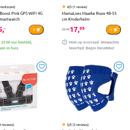
(Merkscore)
4/5 (1 review)
 Boost Pink GPS WiFi 4G
MamaLoes Maaike Roze 48-55
Smartwatch
cm Kinderhelm
5,
17,
-
99
29,99
 22:00 uur besteld,
Niet op voorraad. Verwachte
en in huis
levertijd: Begin December
9 reviews)
5/5 (3 reviews)