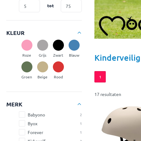
tot
KLEUR
Kinderveili
Roze
Grijs
Zwart
Blauw
Groen
Beige
Rood
1
17 resultaten
MERK
Babyono
2
Byox
1
Forever
1
Kidywolf
2