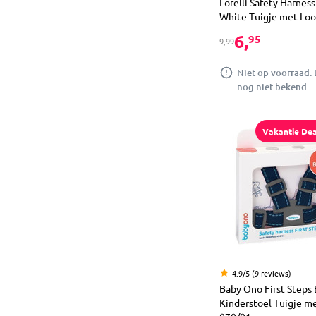
Lorelli Safety Harness
White Tuigje met Loo
6,
95
9,99
Niet op voorraad. 
nog niet bekend
Vakantie Dea
4.9/5 (9 reviews)
Baby Ono First Steps
Kinderstoel Tuigje me