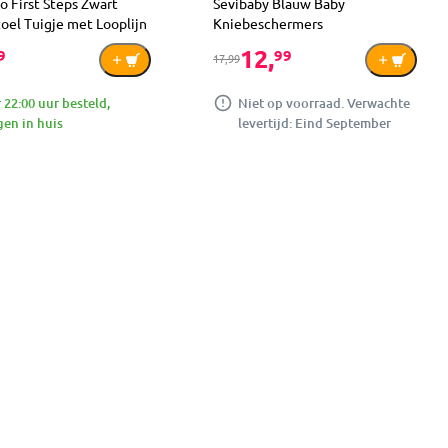
 First Steps Zwart
Sevibaby Blauw Baby
oel Tuigje met Looplijn
Kniebeschermers
12,
9
99
17,99
 22:00 uur besteld,
Niet op voorraad. Verwachte
en in huis
levertijd: Eind September