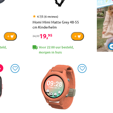
4.7/5 (6 reviews)
Momi Mimi Matte Grey 48-55
cm Kinderhelm
19,
95
34,99
teld,
Voor 22:00 uur besteld,
morgen in huis
p