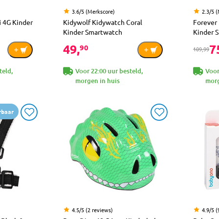
3.6/5 (Merkscore)
2.3/5 
i 4G Kinder
Kidywolf Kidywatch Coral
Forever
Kinder Smartwatch
Kinder 
49,
7
90
109,99
teld,
Voor 22:00 uur besteld,
Voor
morgen in huis
morg
rbaar
4.5/5 (2 reviews)
4.9/5 (