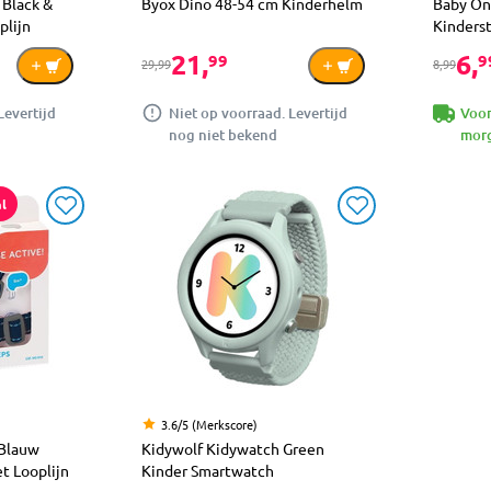
 Black &
Byox Dino 48-54 cm Kinderhelm
Baby Ono
plijn
Kinderst
21,
6,
99
9
29,99
8,99
Levertijd
Niet op voorraad. Levertijd
Voor
nog niet bekend
morg
l
3.6/5 (Merkscore)
 Blauw
Kidywolf Kidywatch Green
t Looplijn
Kinder Smartwatch