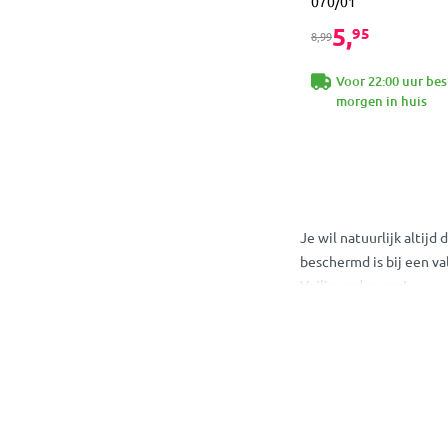
070/01
5,
95
8,99
Voor 22:00 uur bes
morgen in huis
Je wil natuurlijk altijd
beschermd is bij een val
Veilig onderweg!
Kinderveilighei
Alles voor de veilig va
MamaLoes. Heb je vrage
gezellig langs in een v