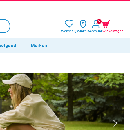
0
Wensenlijst
Winkels
Account
Winkelwagen
eelgoed
Merken