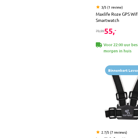
3/5 (1 review)
Maxlife Roze GPS Wif
Smartwatch
55,
-
79,99
Voor 22:00 uur bes
morgen in huis
Binnenkort Leve
2.7/5 (7 reviews)