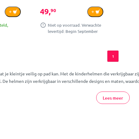
49,
90
teld,
Niet op voorraad. Verwachte
levertijd: Begin September
1
 dat je kleintje veilig op pad kan. Met de kinderhelmen die verkrijgbaar 
. De helmen zijn verkrijgbaar in verschillende designs en maten, waardoo
Lees meer
d Online Bestellen
n je kleintje voor onderweg vind je bij MamaLoes. Deze producten, bijvoo
n over een van deze producten of over een van de andere producten u
an
onze winkels
! Team MamaLoes staat voor je klaar.