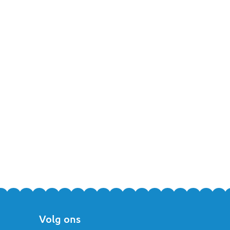
peelgoed of over een van de andere producten uit ons ruime
ls
. Team MamaLoes staat met liefde en plezier voor je klaar!
Volg ons