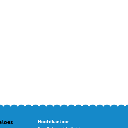
Online Bestellen
era eenvoudig en veilig online bij MamaLoes. Heb je vragen over dit s
 gerust
contact
met ons op, of kom gezellig langs in een van
onze winke
aloes
Hoofdkantoor