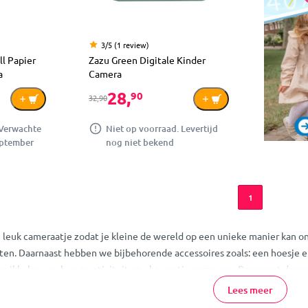
3/5 (1 review)
ll Papier
Zazu Green Digitale Kinder
a
Camera
28,
90
32,90
 Verwachte
Niet op voorraad. Levertijd
eptember
nog niet bekend
1
n leuk cameraatje zodat je kleine de wereld op een unieke manier kan
rten. Daarnaast hebben we bijbehorende accessoires zoals: een hoesje en
ntwikkelen van hun creativiteit en observatievermogen. Daarnaast draag
es zijn geschikt voor verschillende leeftijden. Met de kindercamera 
Lees meer