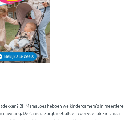
 ontdekken? Bij MamaLoes hebben we kindercamera's in meerdere
 navulling. De camera zorgt niet alleen voor veel plezier, maar
t het bij aan hun fijne motoriek en verbinding creëren met hun
van Hoppstar kan je kindje waardevolle momenten vastleggen!