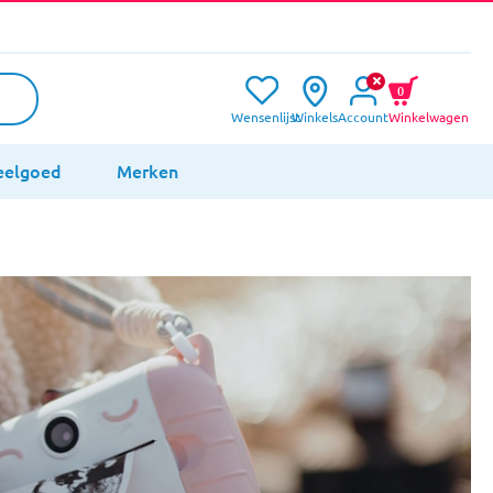
0
Wensenlijst
Winkels
Account
Winkelwagen
eelgoed
Merken