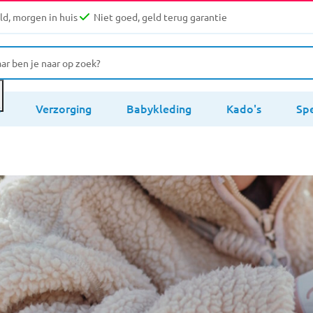
d, morgen in huis
Niet goed, geld terug garantie
s
Verzorging
Babykleding
Kado's
Sp