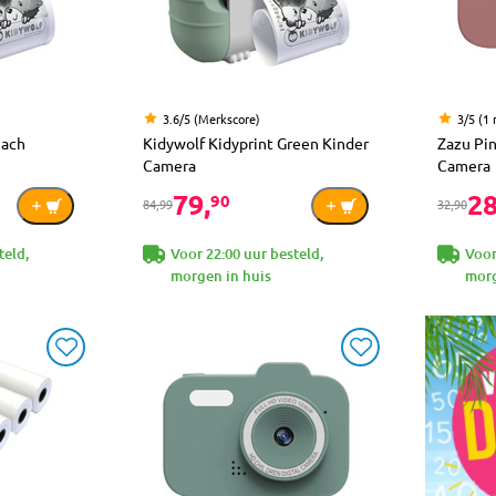
3.6/5 (Merkscore)
3/5 (1 
each
Kidywolf Kidyprint Green Kinder
Zazu Pin
Camera
Camera
79,
28
90
84,99
32,90
teld,
Voor 22:00 uur besteld,
Voor
morgen in huis
morg