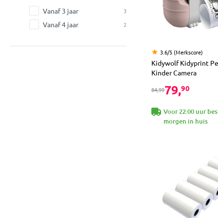
Vanaf 3 jaar
3
Vanaf 4 jaar
2
3.6/5 (Merkscore)
Kidywolf Kidyprint P
Kinder Camera
79,
90
84,99
Voor 22:00 uur bes
morgen in huis