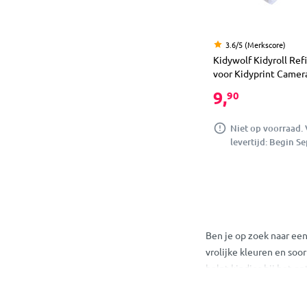
3.6/5 (Merkscore)
Kidywolf Kidyroll Refi
voor Kidyprint Camer
9,
90
Niet op voorraad.
levertijd: Begin S
Ben je op zoek naar ee
vrolijke kleuren en soo
helpt kindjes bij het o
omgeving. De cameraatj