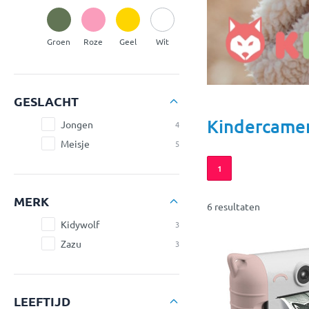
Groen
Roze
Geel
Wit
GESLACHT
Kindercamer
Jongen
4
Meisje
5
1
MERK
6 resultaten
Kidywolf
3
Zazu
3
LEEFTIJD