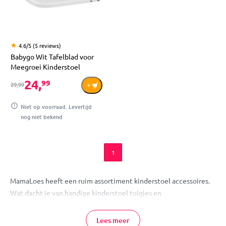
4.6/5 (5 reviews)
Babygo Wit Tafelblad voor
Meegroei Kinderstoel
24,
99
29,99
Niet op voorraad. Levertijd
nog niet bekend
1
MamaLoes heeft een ruim assortiment kinderstoel accessoires.
Wat dacht je van handige kinderstoel tuigjes en
veiligheidsriempjes? Hoezen voor kinderzitjes? Of een
kliedermat voor onder een kinderstoel? We hebben het allemaal
Lees meer