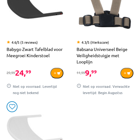
4.6/5 (5 reviews)
4.3/5 (Merkscore)
Babygo Zwart Tafelblad voor
Babsana Universeel Beige
Meegroei Kinderstoel
Veiligheidstuigje met
Looplijn
24,
9,
99
99
29,99
11,99
Niet op voorraad. Levertijd
Niet op voorraad. Verwachte
nog niet bekend
levertijd: Begin Augustus