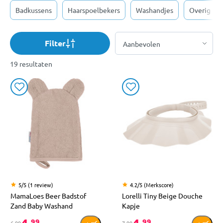
Badkussens
Haarspoelbekers
Washandjes
Overig
Filter
19 resultaten
5/5 (1 review)
4.2/5 (Merkscore)
MamaLoes Beer Badstof
Lorelli Tiny Beige Douche
Zand Baby Washand
Kapje
99
99