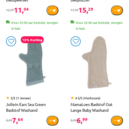
11,
15,
04
29
12,99
17,99
Voor 22:00 uur besteld, morgen
Voor 22:00 uur besteld, morgen
in huis
in huis
15% Korting
5/5 (1 review)
4.5/5 (Merkscore)
Jollein Ears Sea Green
MamaLoes Badstof Oat
Badstof Washand
Lange Baby Washand
7,
6,
64
99
8,99
8,99