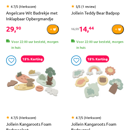
4.7/5 (Merkscore)
5/5 (1 review)
Angelcare Wit Badrekje met
Jollein Teddy Bear Badpop
Inklapbaar Opbergmandje
29,
14,
90
44
16,99
Voor 22:00 uur besteld, morgen
Voor 22:00 uur besteld, morgen
in huis
in huis
15% Korting
15% Korting
4.7/5 (Merkscore)
4.7/5 (Merkscore)
Jollein Kangaroots Foam
Jollein Kangaroots Foam
Badspeelset
Badpuzzel