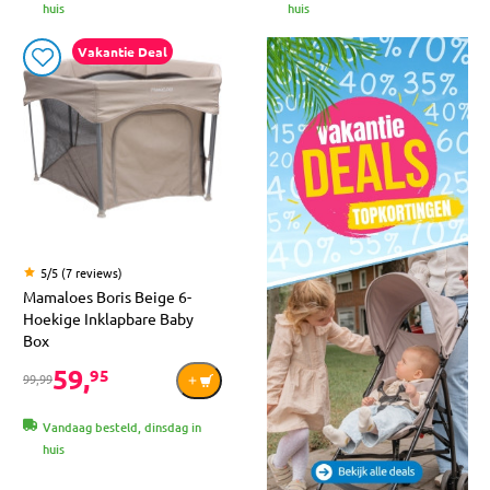
huis
huis
Vakantie Deal
5/5 (7 reviews)
Mamaloes Boris Beige 6-
Hoekige Inklapbare Baby
Box
59,
95
99,99
Vandaag besteld, dinsdag in
huis