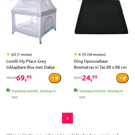
5/5 (1 review)
4.7/5 (54 reviews)
Lorelli My Place Grey
Ding Opvouwbaar
Inklapbare Box met Dakje
Boxmatras in Tas 88 x 88 cm
69,
24,
95
95
109,99
39,99
Vandaag besteld, dinsdag in
Vandaag besteld, dinsdag in
huis
huis
1