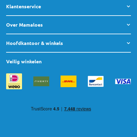
Klantenservice
je klaar.
Over Mamaloes
Hoofdkantoor & winkels
Veilig winkelen