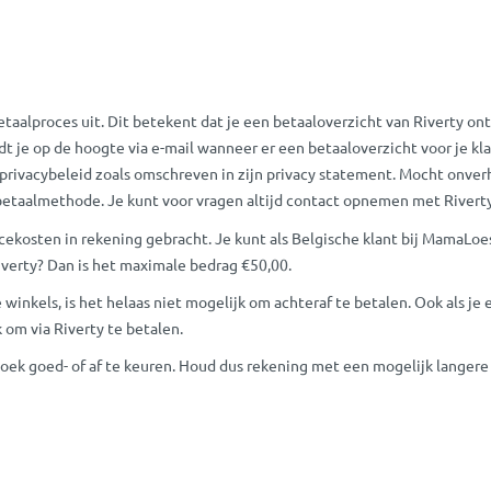
taalproces uit. Dit betekent dat je een betaaloverzicht van Riverty ont
t je op de hoogte via e-mail wanneer er een betaaloverzicht voor je kla
 privacybeleid zoals omschreven in zijn privacy statement. Mocht onver
 betaalmethode. Je kunt voor vragen altijd contact opnemen met Rivert
rvicekosten in rekening gebracht. Je kunt als Belgische klant bij MamaL
iverty? Dan is het maximale bedrag €50,00.
e winkels, is het helaas niet mogelijk om achteraf te betalen. Ook als 
 om via Riverty te betalen.
zoek goed- of af te keuren. Houd dus rekening met een mogelijk langere l