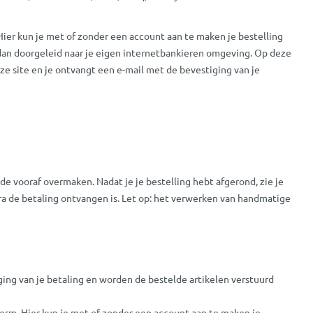
Hier kun je met of zonder een account aan te maken je bestelling
dt dan doorgeleid naar je eigen internetbankieren omgeving. Op deze
ze site en je ontvangt een e-mail met de bevestiging van je
ode vooraf overmaken. Nadat je je bestelling hebt afgerond, zie je
ra de betaling ontvangen is. Let op: het verwerken van handmatige
tiging van je betaling en worden de bestelde artikelen verstuurd
herm. Hier kun je met of zonder een account aan te maken je