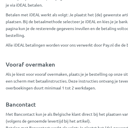
je via iDEAL betalen.
Betalen met iDEAL werkt als volgt: Je plaatst het (de) gewenste art
plaatsen. Bij de betaalmethode selecteer je iDEAL en kies je je ban
pagina kun je de resterende gegevens invullen en de betaling volto
bestelling.
Alle iDEAL betalingen worden voor ons verwerkt door Pay.nl die de 
Vooraf overmaken
Als je kiest voor vooraf overmaken, plaats je je bestelling op onze s
een scherm met betaalinstructies. Deze instructies ontvang je teve
overboekingen duurt minimaal 1 tot 2 werkdagen.
Bancontact
Met Bancontact kun je als Belgische klant direct bij het plaatsen van
(volgens de genoemde levertijd bij het artikel).
Betalen met Bancontact werkt als volgt: Je plaatst het (de) gewens