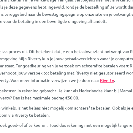
Als je deze gegevens hebt ingevuld, rond je de bestelling af. Je wordt 
ns teruggeleid naar de bevestigingspagina op onze site en je ontvangt 
e voor de betaling in een beveiligde omgeving afhandelt.
taalproces uit. Dit betekent dat je een betaaloverzicht ontvangt van Ri
 omgeving Mijn Riverty kun je jouw betaaloverzichten vanaf je computer
ar staat. Ter goedkeuring van je verzoek om achteraf te betalen voert R
verhoopt jouw verzoek tot betaling met Riverty niet geautoriseerd wor
erty. Voor meer informatie verwijzen we je door naar
Riverty
.
rvicekosten in rekening gebracht. Je kunt als Nederlandse klant bij Mam
iverty? Dan is het maximale bedrag €50,00.
e winkels, is het helaas niet mogelijk om achteraf te betalen. Ook als 
 om via Riverty te betalen.
oek goed- of af te keuren. Houd dus rekening met een mogelijk langere l