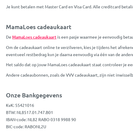
Je kunt betalen met Master Card en Visa Card. Alle creditcard betal
MamaLoes cadeaukaart
De
MamaLoes cadeaukaart
is een pasje waarmee je eenvoudig betaa
Om de cadeaukaart online te verzilveren, kies je tijdens het afrek
eventueel restbedrag kun je daarna eenvoudig via één van de andere
Het saldo dat op jouw MamaLoes cadeaukaart staat controleer je ee
Andere cadeaubonnen, zoals de VVV cadeaukaart, zijn niet inwissel
Onze Bankgegevens
KvK: 55421016
BTW: NL8517.01.747.B01
IBAN-code: NL82 RABO 0318 9988 90
BIC-code: RABONL2U