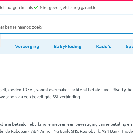
d, morgen in huis
Niet goed, geld terug garantie
s
Verzorging
Babykleding
Kado's
Sp
ijkheden: iDEAL, vooraf overmaken, achteraf betalen met Riverty, be
 webshop via een beveiligde SSL verbinding.
 Zodra je betaald hebt, krijg je meteen een bevestiging van je betaling
eren bij de Rabobank, ABN Amro, ING Bank, SNS, Regiobank, ASN Bank, Tr