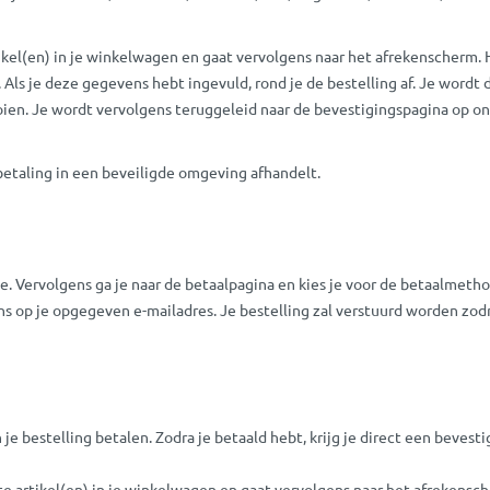
ikel(en) in je winkelwagen en gaat vervolgens naar het afrekenscherm. 
k. Als je deze gegevens hebt ingevuld, rond je de bestelling af. Je wor
oien. Je wordt vervolgens teruggeleid naar de bevestigingspagina op on
betaling in een beveiligde omgeving afhandelt.
ite. Vervolgens ga je naar de betaalpagina en kies je voor de betaalmeth
ns op je opgegeven e-mailadres. Je bestelling zal verstuurd worden zod
 je bestelling betalen. Zodra je betaald hebt, krijg je direct een beves
te artikel(en) in je winkelwagen en gaat vervolgens naar het afrekensc