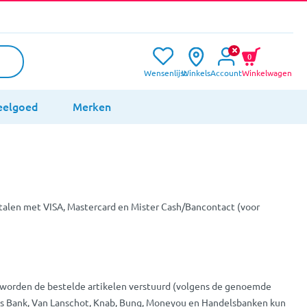
0
Wensenlijst
Winkels
Account
Winkelwagen
eelgoed
Merken
talen met VISA, Mastercard en Mister Cash/Bancontact (voor
 en worden de bestelde artikelen verstuurd (volgens de genoemde
iodos Bank, Van Lanschot, Knab, Bunq, Moneyou en Handelsbanken kun