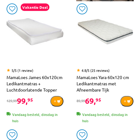
Vakantie Deal
5/5 (1 review)
4.8/5 (25 reviews)
MamaLoes James 60x120cm
MamaLoes Yara 60x120 cm
Ledikantmatras +
Ledikantmatras met
Luchtdoorlatende Topper
Afneembare Tijk
99,
69,
95
95
129,99
89,99
Vandaag besteld, dinsdag in
Vandaag besteld, dinsdag in
huis
huis