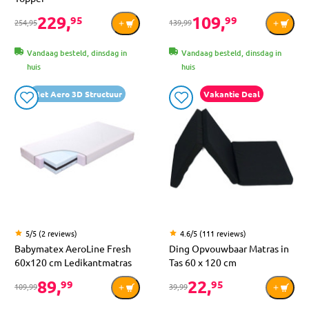
229,
109,
95
99
254,95
139,99
Vandaag besteld, dinsdag in
Vandaag besteld, dinsdag in
huis
huis
Met Aero 3D Structuur
Vakantie Deal
5/5 (2 reviews)
4.6/5 (111 reviews)
Babymatex AeroLine Fresh
Ding Opvouwbaar Matras in
60x120 cm Ledikantmatras
Tas 60 x 120 cm
89,
22,
99
95
109,99
39,99