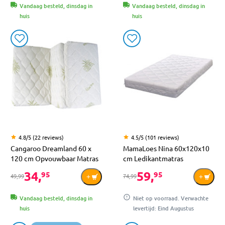
Vandaag besteld, dinsdag in
Vandaag besteld, dinsdag in
huis
huis
4.8/5 (22 reviews)
4.5/5 (101 reviews)
Cangaroo Dreamland 60 x
MamaLoes Nina 60x120x10
120 cm Opvouwbaar Matras
cm Ledikantmatras
34,
59,
95
95
49,99
74,99
Vandaag besteld, dinsdag in
Niet op voorraad. Verwachte
huis
levertijd: Eind Augustus