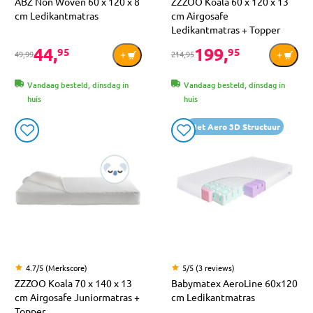
ABZ Non Woven 60 x 120 x 8
ZZZOO Koala 60 x 120 x 13
cm Ledikantmatras
cm Airgosafe
Ledikantmatras + Topper
44,
199,
95
95
49,99
214,95
Vandaag besteld, dinsdag in
Vandaag besteld, dinsdag in
huis
huis
Met Aero 3D Structuur
4.7/5 (Merkscore)
5/5 (3 reviews)
ZZZOO Koala 70 x 140 x 13
Babymatex AeroLine 60x120
cm Airgosafe Juniormatras +
cm Ledikantmatras
Topper