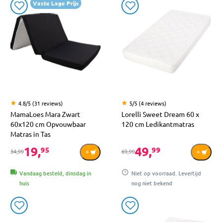
Vaste Lage Prijs
4.8/5 (31 reviews)
5/5 (4 reviews)
MamaLoes Mara Zwart
Lorelli Sweet Dream 60 x
60x120 cm Opvouwbaar
120 cm Ledikantmatras
Matras in Tas
19,
49,
95
99
34,99
69,99
Vandaag besteld, dinsdag in
Niet op voorraad. Levertijd
huis
nog niet bekend