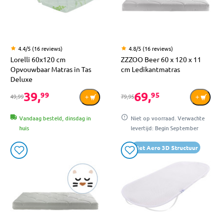
4.4/5 (16 reviews)
4.8/5 (16 reviews)
Lorelli 60x120 cm
ZZZOO Beer 60 x 120 x 11
Opvouwbaar Matras in Tas
cm Ledikantmatras
Deluxe
39,
69,
99
95
49,99
79,95
Vandaag besteld, dinsdag in
Niet op voorraad. Verwachte
huis
levertijd: Begin September
Met Aero 3D Structuur