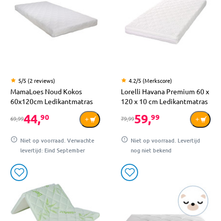
5/5 (2 reviews)
4.2/5 (Merkscore)
MamaLoes Noud Kokos
Lorelli Havana Premium 60 x
60x120cm Ledikantmatras
120 x 10 cm Ledikantmatras
44,
59,
90
99
69,99
79,99
Niet op voorraad. Verwachte
Niet op voorraad. Levertijd
levertijd: Eind September
nog niet bekend