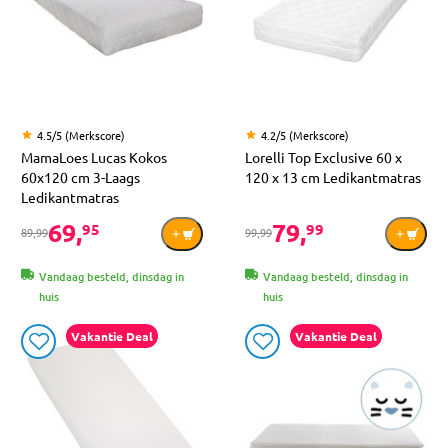
4.5/5 (Merkscore)
4.2/5 (Merkscore)
MamaLoes Lucas Kokos
Lorelli Top Exclusive 60 x
60x120 cm 3-Laags
120 x 13 cm Ledikantmatras
Ledikantmatras
69,
79,
95
99
89,99
99,99
Vandaag besteld, dinsdag in
Vandaag besteld, dinsdag in
huis
huis
Vakantie Deal
Vakantie Deal