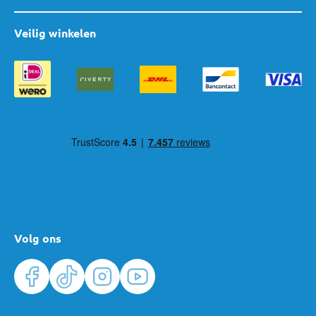
De maat is geschikt voor jouw ledikant.
Veilig winkelen
Het matras blijft vlak liggen.
Het matras voelt stevig aan.
De productinformatie legt uit hoe je het matras
schoonhoudt.
Het is duidelijk of je het matras mag draaien of keren.
De eigenschappen passen bij wat jullie praktisch vinden.
Welk ledikantmatras past bij jullie dagelijks
gebruik?
Niet ieder gezin vindt dezelfde eigenschappen belangrijk.
Verschoon je het bed vaak en wil je het matras makkelijk kunnen
optillen? Dan kan een lichter ledikantmatras prettig zijn.
Volg ons
Vind je schoonmaken vooral belangrijk? Kijk dan in de
productinformatie hoe je de matrashoes en het matras kunt
reinigen. Controleer ook of de hoes afneembaar is, wanneer dat
voor jullie een belangrijke eigenschap is.