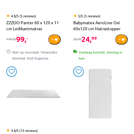
4.8/5 (5 reviews)
5/5 (3 reviews)
ZZZOO Panter 60 x 120 x 11
Babymatex AeroLine Oxi
cm Ledikantmatras
60x120 cm Matrastopper
99,
24,
-
99
114,95
39,99
Niet op voorraad. Verwachte
Vandaag besteld, dinsdag in
levertijd: Eind Augustus
huis
4.8/5 (13 reviews)