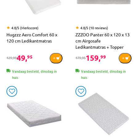
4.8/5 (Merkscore)
4.8/5 (10 reviews)
Hugzzz Aero Comfort 60 x
ZZZOO Panter 60 x 120 x 13
120 cm Ledikantmatras
cm Airgosafe
Ledikantmatras + Topper
49,
159,
95
99
129,99
179,95
Vandaag besteld, dinsdag in
Vandaag besteld, dinsdag in
huis
huis