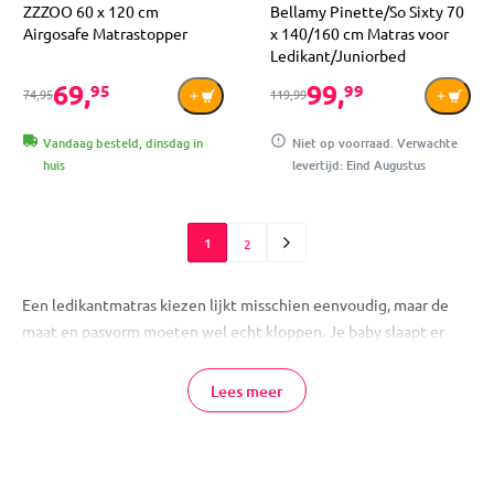
ZZZOO 60 x 120 cm
Bellamy Pinette/So Sixty 70
Airgosafe Matrastopper
x 140/160 cm Matras voor
Ledikant/Juniorbed
69,
99,
95
99
74,95
119,99
Vandaag besteld, dinsdag in
Niet op voorraad. Verwachte
huis
levertijd: Eind Augustus
1
2
Een ledikantmatras kiezen lijkt misschien eenvoudig, maar de
maat en pasvorm moeten wel echt kloppen. Je baby slaapt er
tenslotte iedere dag op. Bij MamaLoes vind je ledikantmatrassen
voor veelgebruikte ledikantmaten, waaronder 60x120 cm.
Lees meer
Welk ledikantmatras heb je nodig?
Het juiste ledikantmatras heeft precies dezelfde maat als de