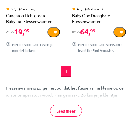
3.8/5 (6 reviews)
4.5/5 (Merkscore)
Cangaroo Lichtgroen
Baby Ono Draagbare
Babyuno Flessenwarmer
Flessenwarmer
19,
64,
95
99
24,99
89,99
Niet op voorraad. Levertijd
Niet op voorraad. Verwachte
nog niet bekend
levertijd: Eind Augustus
1
Flessenwarmers zorgen ervoor dat het flesje van je kleine op de
juiste temperatuur wordt klaargemaakt. Zo kan je je kleintje
direct het flesje geven, omdat het altijd de ideale temperatuur
heeft! Flessenwarmers zijn er niet alleen voor de flesjes, de
Lees meer
meeste flessenwarmers zijn namelijk ook geschikt voor potjes
babyvoeding. Bij MamaLoes vindt je een ruim assortiment aan
flessenwarmers van verschillende merken!