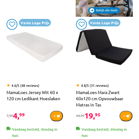
Vaste Lage Prijs
Vaste Lage Prijs
4.6/5 (48 reviews)
4.8/5 (31 reviews)
MamaLoes Jersey Wit 60 x
MamaLoes Mara Zwart
120 cm Ledikant Hoeslaken
60x120 cm Opvouwbaar
Matras in Tas
4,
19,
99
95
7,99
34,99
Vandaag besteld, dinsdag in
Vandaag besteld, dinsdag in
huis
huis