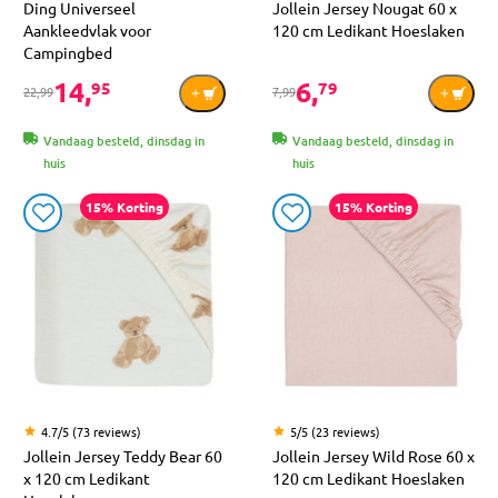
Ding Universeel
Jollein Jersey Nougat 60 x
Aankleedvlak voor
120 cm Ledikant Hoeslaken
Campingbed
14,
6,
95
79
22,99
7,99
Vandaag besteld, dinsdag in
Vandaag besteld, dinsdag in
huis
huis
15% Korting
15% Korting
4.7/5 (73 reviews)
5/5 (23 reviews)
Jollein Jersey Teddy Bear 60
Jollein Jersey Wild Rose 60 x
x 120 cm Ledikant
120 cm Ledikant Hoeslaken