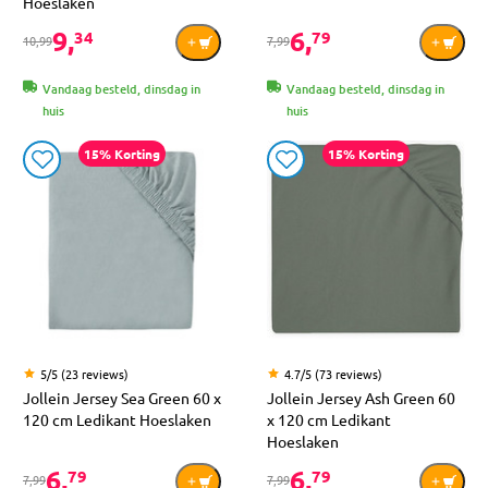
Hoeslaken
9,
6,
34
79
10,99
7,99
Vandaag besteld, dinsdag in
Vandaag besteld, dinsdag in
huis
huis
15% Korting
15% Korting
5/5 (23 reviews)
4.7/5 (73 reviews)
Jollein Jersey Sea Green 60 x
Jollein Jersey Ash Green 60
120 cm Ledikant Hoeslaken
x 120 cm Ledikant
Hoeslaken
6,
6,
79
79
7,99
7,99