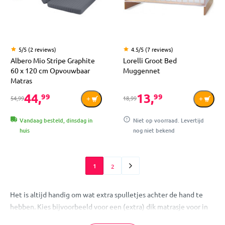
5/5 (2 reviews)
4.5/5 (7 reviews)
Albero Mio Stripe Graphite
Lorelli Groot Bed
60 x 120 cm Opvouwbaar
Muggennet
Matras
44,
13,
99
99
54,99
18,99
Vandaag besteld, dinsdag in
Niet op voorraad. Levertijd
huis
nog niet bekend
1
2
Het is altijd handig om wat extra spulletjes achter de hand te
hebben. Kies bijvoorbeeld voor een (extra) dik matrasje voor in
het reisbed! Een hoeslakentje mag daarbij niet ontbreken. Ook