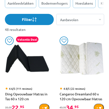
Aankleedvlakken
Bodemverhogers
Hoeslakens
Klam
Filter
48 resultaten
Vakantie Deal
4.6/5 (111 reviews)
4.8/5 (22 reviews)
Ding Opvouwbaar Matras in
Cangaroo Dreamland 60 x
Tas 60 x 120 cm
120 cm Opvouwbaar Matras
22,
34,
95
95
39,99
49,99