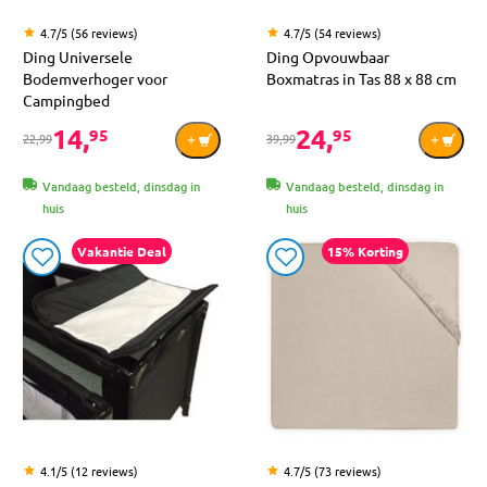
4.7/5 (56 reviews)
4.7/5 (54 reviews)
Ding Universele
Ding Opvouwbaar
Bodemverhoger voor
Boxmatras in Tas 88 x 88 cm
Campingbed
14,
24,
95
95
22,99
39,99
Vandaag besteld, dinsdag in
Vandaag besteld, dinsdag in
huis
huis
Vakantie Deal
15% Korting
4.1/5 (12 reviews)
4.7/5 (73 reviews)