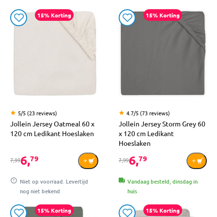
15% Korting
15% Korting
5/5 (23 reviews)
4.7/5 (73 reviews)
Jollein Jersey Oatmeal 60 x
Jollein Jersey Storm Grey 60
120 cm Ledikant Hoeslaken
x 120 cm Ledikant
Hoeslaken
6,
6,
79
79
7,99
7,99
Niet op voorraad. Levertijd
Vandaag besteld, dinsdag in
nog niet bekend
huis
15% Korting
15% Korting