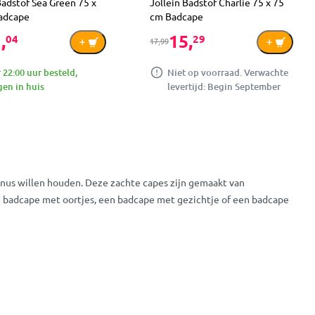
Badstof Sea Green 75 x
Jollein Badstof Charlie 75 x 75
adcape
cm Badcape
,
15,
04
29
17,99
 22:00 uur besteld,
Niet op voorraad. Verwachte
en in huis
levertijd: Begin September
knus willen houden. Deze zachte capes zijn gemaakt van
en badcape met oortjes, een badcape met gezichtje of een badcape
het hoofdje goed bedekt en droogt het haar snel op. Een badcape is