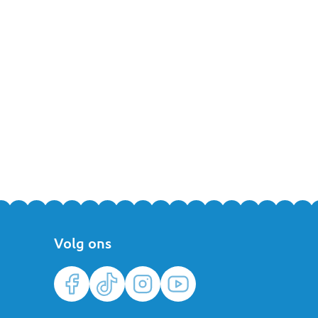
je gemakkelijk over het hoofd en blijft goed zitten, wat vooral
n tegelijkertijd bewegingsvrijheid te geven.
es de badcape die bij jouw baby of kind past en maak het badderen
ct
met ons op. Wij helpen je graag bij het maken van de juiste keuze.
Volg ons