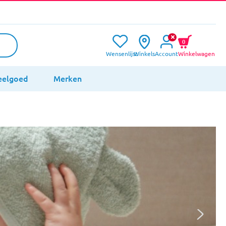
0
Wensenlijst
Winkels
Account
Winkelwagen
eelgoed
Merken