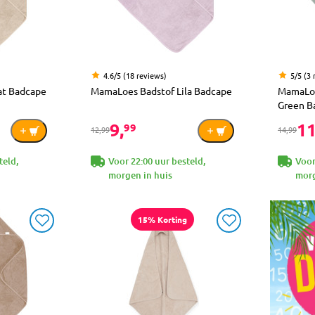
4.6/5 (18 reviews)
5/5 (3 
at Badcape
MamaLoes Badstof Lila Badcape
MamaLoe
Green B
9,
11
99
12,99
14,99
teld,
Voor 22:00 uur besteld,
Voor
morgen in huis
morg
15% Korting