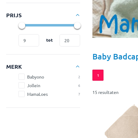
PRIJS
tot
Baby Badca
MERK
1
Babyono
2
Jollein
6
15 resultaten
MamaLoes
7