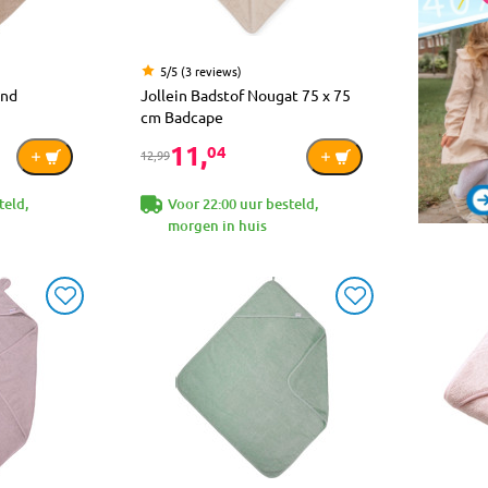
5/5 (3 reviews)
and
Jollein Badstof Nougat 75 x 75
cm Badcape
11,
04
12,99
teld,
Voor 22:00 uur besteld,
morgen in huis