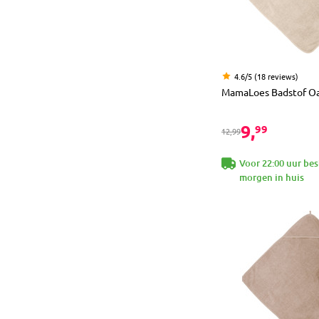
4.6/5 (18 reviews)
MamaLoes Badstof O
9,
99
12,99
Voor 22:00 uur bes
morgen in huis