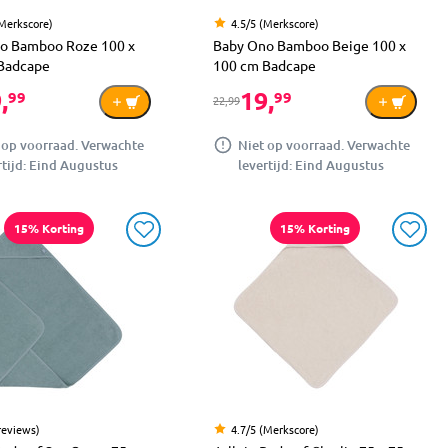
(Merkscore)
4.5/5 (Merkscore)
o Bamboo Roze 100 x
Baby Ono Bamboo Beige 100 x
Badcape
100 cm Badcape
,
19,
99
99
22,99
 op voorraad. Verwachte
Niet op voorraad. Verwachte
rtijd: Eind Augustus
levertijd: Eind Augustus
15% Korting
15% Korting
reviews)
4.7/5 (Merkscore)