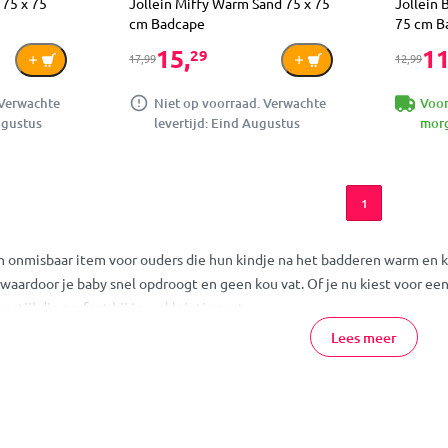
 75 x 75
Jollein Miffy Warm Sand 75 x 75
Jollein 
cm Badcape
75 cm B
15,
11
29
17,99
12,99
 Verwachte
Niet op voorraad. Verwachte
Voor
ugustus
levertijd: Eind Augustus
morg
1
n onmisbaar item voor ouders die hun kindje na het badderen warm en 
 waardoor je baby snel opdroogt en geen kou vat. Of je nu kiest voor e
en stijl die perfect bij jouw kleintje past.
Lees meer
 een badcape voor?
m je baby na een badje of zwemsessie. Door de handige capuchon blijft 
l, maar ook comfortabel en zacht voor de gevoelige babyhuid.