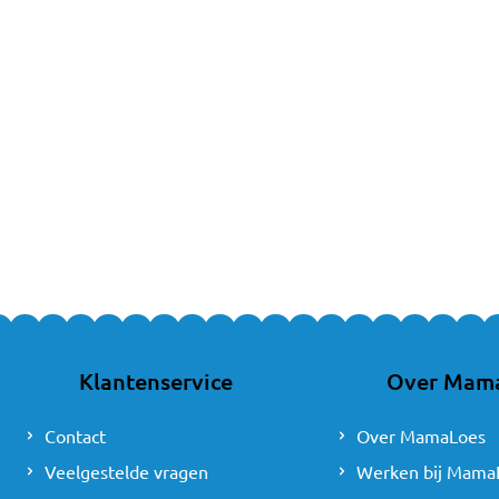
Badponcho – Ide
Naast badcapes zijn er 
handig is na een dagje 
Welke badcape p
Bij MamaLoes vind je ee
nóg fijner.
Wil je meer weten over
Klantenservice
Over Mam
Contact
Over MamaLoes
Veelgestelde vragen
Werken bij Mama