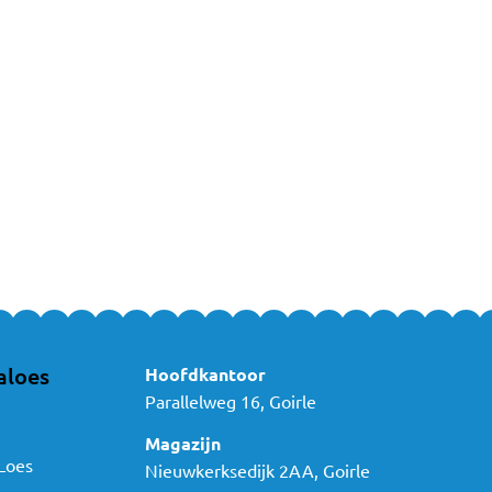
aal voor peuters en kleuters
ook badponcho’s die ideaal zijn voor oudere kindjes. Een badponcho trek 
strand of zwembad. Het is een fijne manier om je kind warm te houden e
ast bij jouw kindje?
n ruim assortiment badcapes in verschillende stijlen en materialen. Ki
 badcapes of heb je advies nodig? Bekijk ons assortiment of neem
conta
aloes
Hoofdkantoor
Parallelweg 16, Goirle
Magazijn
Loes
Nieuwkerksedijk 2AA, Goirle