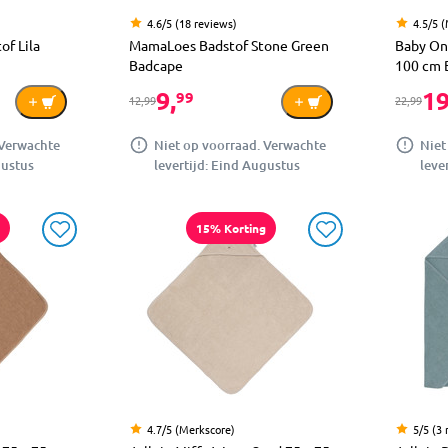
4.6/5 (18 reviews)
4.5/5 
f Lila
MamaLoes Badstof Stone Green
Baby On
Badcape
100 cm 
9,
19
99
12,99
22,99
 Verwachte
Niet op voorraad. Verwachte
Niet
gustus
levertijd: Eind Augustus
leve
15% Korting
4.7/5 (Merkscore)
5/5 (3 