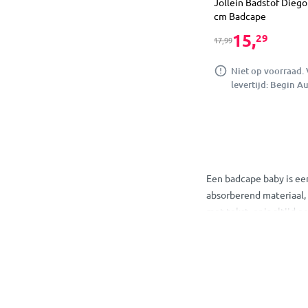
Jollein Badstof Diego
cm Badcape
15,
29
17,99
Niet op voorraad.
levertijd: Begin A
Een badcape baby is ee
absorberend materiaal,
met tekst, er is altijd e
Waar gebruik je
Een badcape is ideaal o
niet alleen functionee