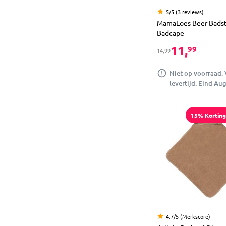
5/5 (3 reviews)
MamaLoes Beer Badsto
Badcape
11,
99
14,99
Niet op voorraad.
levertijd: Eind Au
15% Korting
4.7/5 (Merkscore)