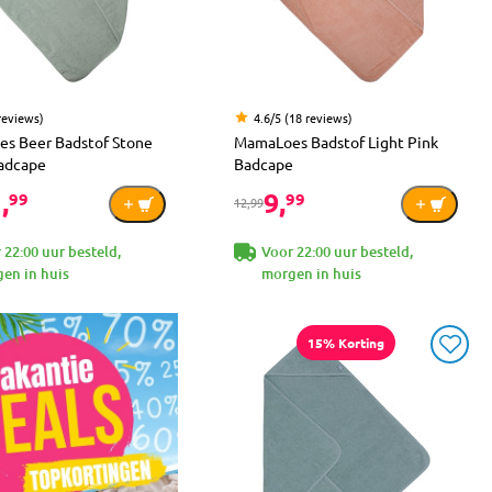
reviews)
4.6/5 (18 reviews)
s Beer Badstof Stone
MamaLoes Badstof Light Pink
adcape
Badcape
,
9,
99
99
12,99
 22:00 uur besteld,
Voor 22:00 uur besteld,
en in huis
morgen in huis
15% Korting