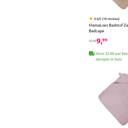
4.6/5 (18 reviews)
MamaLoes Badstof Z
Badcape
9,
99
12,99
Voor 22:00 uur bes
morgen in huis