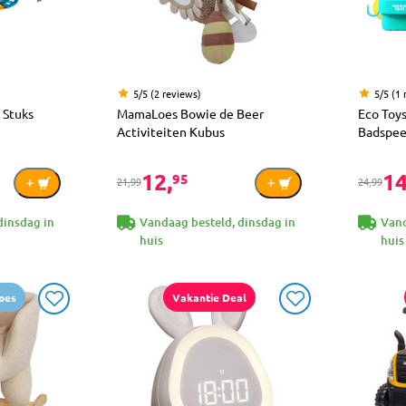
5/5 (2 reviews)
5/5 (1 
 Stuks
MamaLoes Bowie de Beer
Eco Toy
Activiteiten Kubus
Badspee
12,
14
95
21,99
24,99
dinsdag in
Vandaag besteld, dinsdag in
Vand
huis
huis
oes
Vakantie Deal