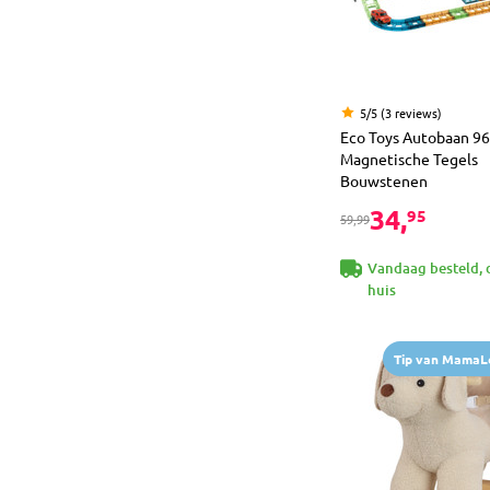
5/5 (3 reviews)
Eco Toys Autobaan 96
Magnetische Tegels
Bouwstenen
34,
95
59,99
Vandaag besteld, 
huis
Tip van MamaL