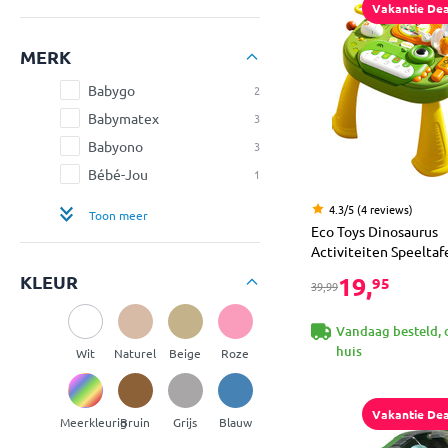
Vakantie Dea
MERK
Babygo
2
Babymatex
3
Babyono
3
Bébé-Jou
1
4.3/5 (4 reviews)
Toon meer
Eco Toys Dinosaurus
Activiteiten Speeltaf
KLEUR
19,
95
39,99
Vandaag besteld, 
huis
Wit
Naturel
Beige
Roze
Vakantie Dea
Meerkleurig
Bruin
Grijs
Blauw