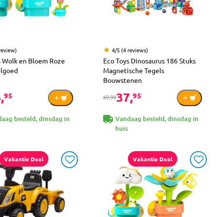
review)
4/5 (4 reviews)
s Wolk en Bloem Roze
Eco Toys Dinosaurus 186 Stuks
lgoed
Magnetische Tegels
Bouwstenen
,
37,
95
95
69,99
aag besteld, dinsdag in
Vandaag besteld, dinsdag in
huis
Vakantie Deal
Vakantie Deal