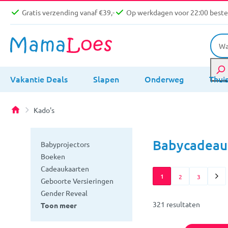
Gratis verzending vanaf €39,-
Op werkdagen voor 22:00 bestel
Vakantie Deals
Slapen
Onderweg
Thui
Kado's
Babycadeau'
Babyprojectors
Boeken
Cadeaukaarten
1
2
3
Geboorte Versieringen
Gender Reveal
321 resultaten
Toon meer