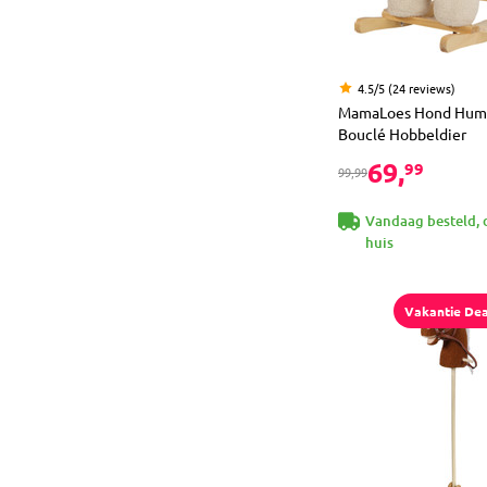
4.5/5 (24 reviews)
MamaLoes Hond Hum
Bouclé Hobbeldier
69,
99
99,99
Vandaag besteld, 
huis
Vakantie Dea