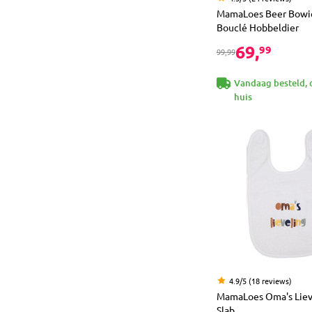
MamaLoes Beer Bowi
Bouclé Hobbeldier
69,
99
99,99
Vandaag besteld, 
huis
4.9/5 (18 reviews)
MamaLoes Oma's Liev
Slab