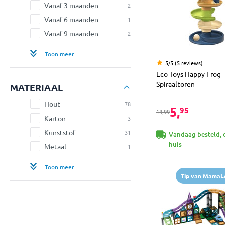
Vanaf 3 maanden
2
Vanaf 6 maanden
1
Vanaf 9 maanden
2
Toon meer
5/5 (5 reviews)
Eco Toys Happy Frog
Spiraaltoren
MATERIAAL
Hout
78
5,
95
14,99
Karton
3
Kunststof
31
Vandaag besteld, 
huis
Metaal
1
Toon meer
Tip van MamaL