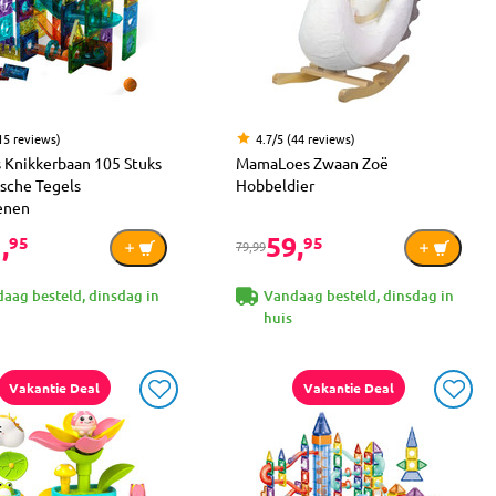
15 reviews)
4.7/5 (44 reviews)
s Knikkerbaan 105 Stuks
MamaLoes Zwaan Zoë
sche Tegels
Hobbeldier
enen
,
59,
95
95
79,99
aag besteld, dinsdag in
Vandaag besteld, dinsdag in
huis
Vakantie Deal
Vakantie Deal