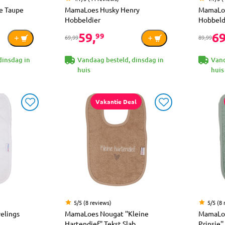
e Taupe
MamaLoes Husky Henry
MamaLoe
Hobbeldier
Hobbeld
59,
69
99
69,99
89,99
dinsdag in
Vandaag besteld, dinsdag in
Vand
huis
huis
Vakantie Deal
5/5 (8 reviews)
5/5 (8 
elings
MamaLoes Nougat ''Kleine
MamaLoe
Hartendief'' Tekst Slab
Prinsje''