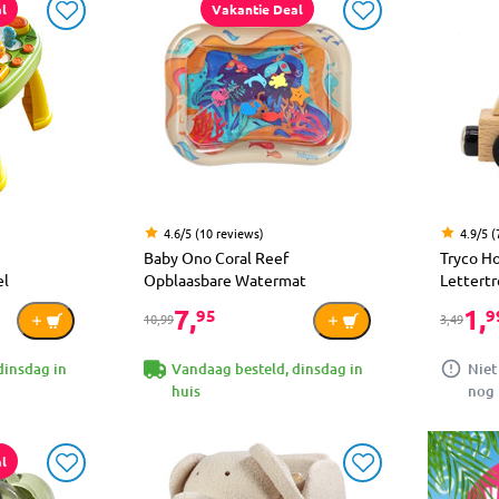
l
Vakantie Deal
4.6/5 (10 reviews)
4.9/5 (
Baby Ono Coral Reef
Tryco H
el
Opblaasbare Watermat
Lettertr
7,
1,
95
9
10,99
3,49
dinsdag in
Vandaag besteld, dinsdag in
Niet
huis
nog 
l