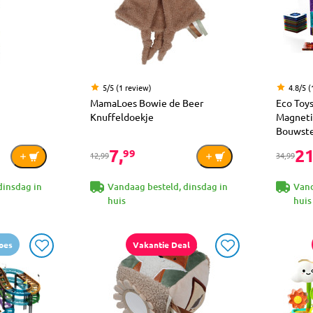
5/5 (1 review)
4.8/5 (
MamaLoes Bowie de Beer
Eco Toy
Knuffeldoekje
Magneti
Bouwst
7,
21
99
12,99
34,99
dinsdag in
Vandaag besteld, dinsdag in
Vand
huis
huis
oes
Vakantie Deal