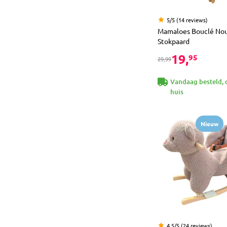
5/5 (14 reviews)
Mamaloes Bouclé No
Stokpaard
19,
95
29,99
Vandaag besteld, 
huis
Nieuw
4.5/5 (24 reviews)