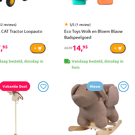
12 reviews)
5/5 (1 review)
s CAT Tractor Loopauto
Eco Toys Wolk en Bloem Blauw
Badspeelgoed
,
14,
95
95
24,99
aag besteld, dinsdag in
Vandaag besteld, dinsdag in
huis
Vakantie Deal
Nieuw