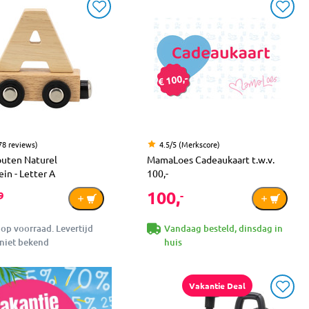
78 reviews)
4.5/5 (Merkscore)
outen Naturel
MamaLoes Cadeaukaart t.w.v.
ein - Letter A
100,-
100,
9
-
 op voorraad. Levertijd
Vandaag besteld, dinsdag in
niet bekend
huis
Vakantie Deal