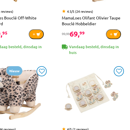
4 reviews)
4.5/5 (24 reviews)
s Bouclé Off-White
MamaLoes Olifant Olivier Taupe
rd
Bouclé Hobbeldier
,
69,
95
99
99,99
aag besteld, dinsdag in
Vandaag besteld, dinsdag in
huis
Nieuw
44 reviews)
4/5 (2 reviews)