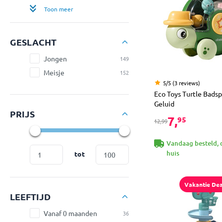
Toon meer
GESLACHT
Jongen
149
Meisje
152
5/5 (3 reviews)
Eco Toys Turtle Bads
Geluid
PRIJS
7,
95
12,99
Vandaag besteld, 
huis
tot
Vakantie Dea
LEEFTIJD
Vanaf 0 maanden
36