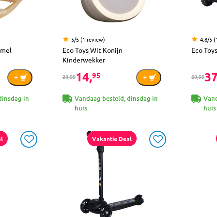
5/5 (1 review)
4.8/5 (
mel
Eco Toys Wit Konijn
Eco Toy
Kinderwekker
14,
37
95
29,99
69,99
dinsdag in
Vandaag besteld, dinsdag in
Vand
huis
huis
l
Vakantie Deal