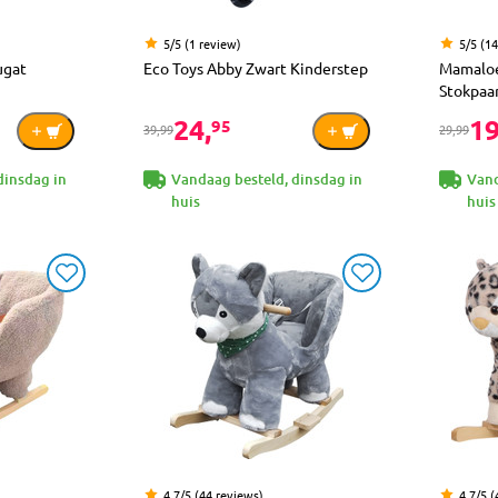
5/5 (1 review)
5/5 (1
ugat
Eco Toys Abby Zwart Kinderstep
Mamaloe
Stokpaa
24,
19
95
39,99
29,99
dinsdag in
Vandaag besteld, dinsdag in
Vand
huis
huis
4.7/5 (44 reviews)
4.7/5 (