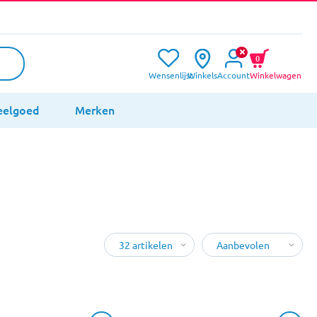
0
Wensenlijst
Winkels
Account
Winkelwagen
eelgoed
Merken