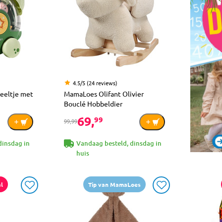
4.5/5 (24 reviews)
peeltje met
MamaLoes Olifant Olivier
Bouclé Hobbeldier
69,
99
99,99
dinsdag in
Vandaag besteld, dinsdag in
huis
l
Tip van MamaLoes