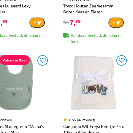
s Luipaard Lexy
Tryco Houten Zeemeermin
ier
Boter, Kaas en Eieren
,
7,
99
99
9,99
aag besteld, dinsdag in
Vandaag besteld, dinsdag in
huis
Vakantie Deal
reviews)
4.7/5 (47 reviews)
s Stonegreen ''Mama's
Cangaroo Wit Freya Beertje 75 x
 Tekst Slab
105 cm Wiegdeken