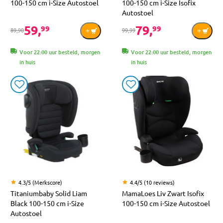
100-150 cm i-Size Autostoel
100-150 cm i-Size Isofix
Autostoel
59,
79,
99
99
89,90
99,99
Voor 22:00 uur besteld, morgen
Voor 22:00 uur besteld, morgen
in huis
in huis
4.3/5 (Merkscore)
4.4/5 (10 reviews)
Titaniumbaby Solid Liam
MamaLoes Liv Zwart Isofix
Black 100-150 cm i-Size
100-150 cm i-Size Autostoel
Autostoel