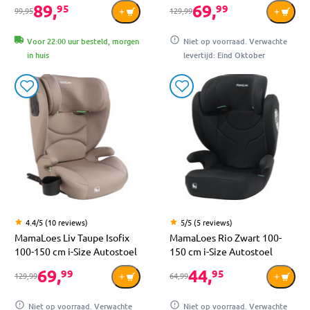
89,
69,
95
99
99,95
129,99
Voor 22:00 uur besteld, morgen
Niet op voorraad. Verwachte
in huis
levertijd: Eind Oktober
4.4/5 (10 reviews)
5/5 (5 reviews)
MamaLoes Liv Taupe Isofix
MamaLoes Rio Zwart 100-
100-150 cm i-Size Autostoel
150 cm i-Size Autostoel
69,
44,
99
95
129,99
64,99
Niet op voorraad. Verwachte
Niet op voorraad. Verwachte