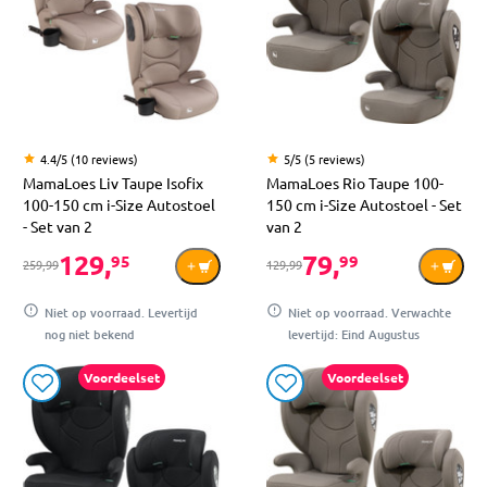
4.4/5 (10 reviews)
5/5 (5 reviews)
MamaLoes Liv Taupe Isofix
MamaLoes Rio Taupe 100-
100-150 cm i-Size Autostoel
150 cm i-Size Autostoel - Set
- Set van 2
van 2
129,
79,
95
99
259,99
129,99
Niet op voorraad. Levertijd
Niet op voorraad. Verwachte
nog niet bekend
levertijd: Eind Augustus
Voordeelset
Voordeelset