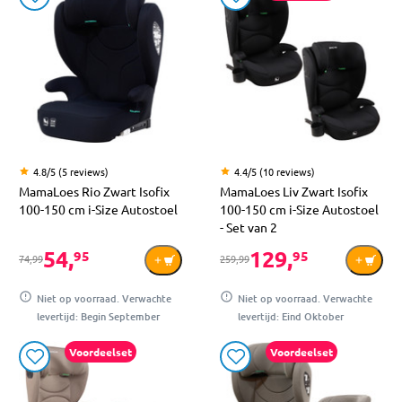
4.8/5 (5 reviews)
4.4/5 (10 reviews)
MamaLoes Rio Zwart Isofix
MamaLoes Liv Zwart Isofix
100-150 cm i-Size Autostoel
100-150 cm i-Size Autostoel
- Set van 2
54,
129,
95
95
74,99
259,99
Niet op voorraad. Verwachte
Niet op voorraad. Verwachte
levertijd: Begin September
levertijd: Eind Oktober
Voordeelset
Voordeelset