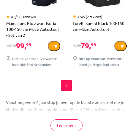
4.8/5 (5 reviews)
4.5/5 (2 reviews)
MamaLoes Rio Zwart Isofix
Lorelli Speed Black 100-150
100-150 cm i-Size Autostoel
cm i-Size Autostoel
- Set van 2
99,
79,
99
99
149,99
99,99
Niet op voorraad. Verwachte
Niet op voorraad. Verwachte
levertijd: Eind September
levertijd: Begin September
1
Vanaf ongeveer 4 jaar stap je over op de laatste autostoel die je
kind nodig heeft: een model voor 100 tot 150 cm. Deze stoelen
groeien mee tot je kind groot genoeg is om veilig zonder stoel in
de gordel te zitten. Je bevestigt ze altijd met de autogordel, en
Lees meer
soms ook met Isofix voor extra stevigheid. Dankzij de rugleuning