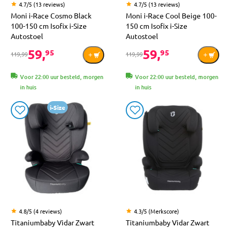
4.7/5 (13 reviews)
4.7/5 (13 reviews)
Moni i-Race Cosmo Black
Moni i-Race Cool Beige 100-
100-150 cm Isofix i-Size
150 cm Isofix i-Size
Autostoel
Autostoel
59,
59,
95
95
119,99
119,99
Voor 22:00 uur besteld, morgen
Voor 22:00 uur besteld, morgen
in huis
in huis
i-Size
4.8/5 (4 reviews)
4.3/5 (Merkscore)
Titaniumbaby Vidar Zwart
Titaniumbaby Vidar Zwart