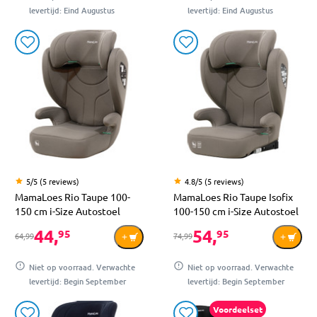
levertijd: Eind Augustus
levertijd: Eind Augustus
5/5 (5 reviews)
4.8/5 (5 reviews)
MamaLoes Rio Taupe 100-
MamaLoes Rio Taupe Isofix
150 cm i-Size Autostoel
100-150 cm i-Size Autostoel
44,
54,
95
95
64,99
74,99
Niet op voorraad. Verwachte
Niet op voorraad. Verwachte
levertijd: Begin September
levertijd: Begin September
Voordeelset