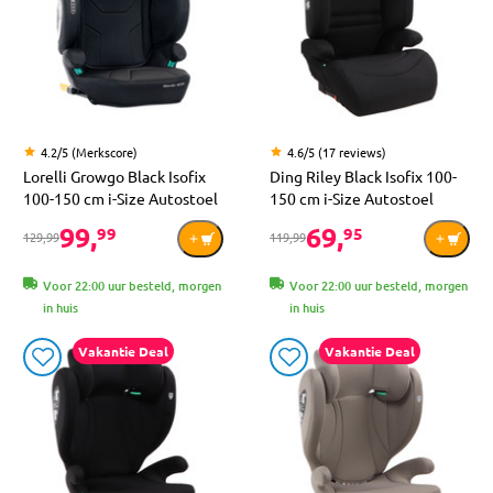
4.2/5 (Merkscore)
4.6/5 (17 reviews)
Lorelli Growgo Black Isofix
Ding Riley Black Isofix 100-
100-150 cm i-Size Autostoel
150 cm i-Size Autostoel
99,
69,
99
95
129,99
119,99
Voor 22:00 uur besteld, morgen
Voor 22:00 uur besteld, morgen
in huis
in huis
Vakantie Deal
Vakantie Deal