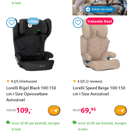
in huis
i-Size
Vakantie Deal
4.2/5 (Merkscore)
4.5/5 (2 reviews)
Lorelli Rigel Black 100-150
Lorelli Speed Beige 100-150
cm i-Size Opvouwbare
cm i-Size Autostoel
Autostoel
109,
69,
-
95
139,99
99,99
Voor 22:00 uur besteld, morgen
Voor 22:00 uur besteld, morgen
in huis
in huis