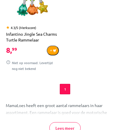
4.3/5 (Merkscore)
Infantino Jingle Sea Charms
Turtle Rammelaar
8,
99
Niet op voorraad. Levertijd
nog niet bekend
1
MamaLoes heeft een groot aantal rammelaars in haar
assortiment. Een rammelaar is goed voor de motorische
ontwikkeling van een kindje, maar daarnaast zal je kleine zich er
uren mee kunnen vermaken. Verkrijgbaar in verschillende
Lees meer