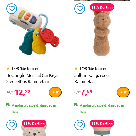
15% Korting
4.4/5 (Merkscore)
4.7/5 (Merkscore)
Bo Jungle Musical Car Keys
Jollein Kangaroots
Sleutelbos Rammelaar
Rammelaar
12,
7,
99
64
14,99
8,99
Vandaag besteld, dinsdag in
Vandaag besteld, dinsdag in
huis
huis
15% Korting
15% Korting