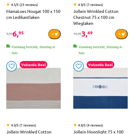
4.5/5 (23 reviews)
4.9/5 (7 reviews)
MamaLoes Nougat 100 x 150
Jollein Wrinkled Cotton
cm Ledikantlaken
Chestnut 75 x 100 cm
Wieglaken
6,
3,
95
49
9,99
13,99
Vandaag besteld, dinsdag in
Vandaag besteld, dinsdag in
huis
huis
Vakantie Deal
Vakantie Deal
4.9/5 (7 reviews)
4.8/5 (4 reviews)
Jollein Wrinkled Cotton
Jollein Moonlight 75 x 100