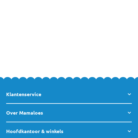
assortiment. Met een passend lakentje kun je het bedje van je
kleintje mooi en strak opdekken. Dat geeft een geborgen gevoel
en beschermt de deken tegen vlekken. Zo kan je baby altijd
lekker en comfortabel slapen in een mooi opgemaakt bedje!
Babylakens Online bestellen
MamaLoes heeft babylakens met verschillende bijzondere
designs. Je kunt deze gemakkelijk online bij MamaLoes
bestellen. Wil je meer informatie of advies op maat? Dan helpen
wij je graag persoonlijk verder en kun je vrijblijvend
contact
met
ons opnemen. Daarnaast ben je altijd welkom in een van
onze
winkels
. Team MamaLoes staat voor je klaar!
Klantenservice
Over Mamaloes
Hoofdkantoor & winkels