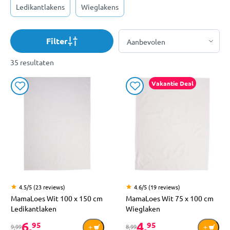
Ledikantlakens
Wieglakens
Filter
35 resultaten
Vakantie Deal
4.5/5 (23 reviews)
4.6/5 (19 reviews)
MamaLoes Wit 100 x 150 cm
MamaLoes Wit 75 x 100 cm
Ledikantlaken
Wieglaken
6,
4,
95
95
9,99
8,99