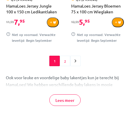
MamaLoes Jersey Jungle
MamaLoes Jersey Bloemen
100 x 150 cm Ledikantlaken
75 x 100 cm Wieglaken
7,
5,
95
95
11,99
10,99
Niet op voorraad. Verwachte
Niet op voorraad. Verwachte
levertijd: Begin September
levertijd: Begin September
1
2
Ook voor leuke en voordelige baby lakentjes kun je terecht bij
MamaLoes! We hebben verschillende baby lakens in mooie
kleuren en thema's. Deze bovenlakens zijn allemaal leuk te
matchen met onze dekentjes. Zo maak je van je babykamer een
Lees meer
stoere jongenskamer of snoezige meisjeskamer.
MamaLoes heeft kleine babylakens van 75x100 cm voor de wieg
en grotere babylakens van 100x150 cm voor je ledikant in het