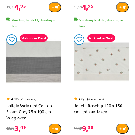
4,
4,
95
95
19,99
19,99
Vandaag besteld, dinsdag in
Vandaag besteld, dinsdag in
huis
huis
Vakantie Deal
Vakantie Deal
4.9/5 (7 reviews)
4.8/5 (6 reviews)
Jollein Wrinkled Cotton
Jollein Rosehip 120 x 150
Storm Grey 75 x 100 cm
cm Ledikantlaken
Wieglaken
3,
9,
49
99
13,99
14,99