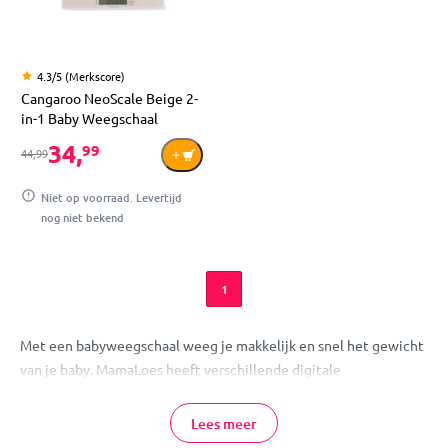
4.3/5 (Merkscore)
Cangaroo NeoScale Beige 2-
in-1 Baby Weegschaal
34,
99
44,99
Niet op voorraad. Levertijd
nog niet bekend
1
Met een babyweegschaal weeg je makkelijk en snel het gewicht
van je baby. MamaLoes heeft verschillende digitale
babyweegschalen in het assortiment. De weegschalen hebben
de mogelijkheid om tussendoor terug op "0" te worden gezet.
Lees meer
Op deze manier kan je gebruik maken van een dekentje, zodat je