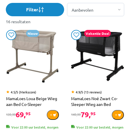
Filter
16 resultaten
Nieuw
Vakantie Deal
4.5/5 (Merkscore)
4.9/5 (13 reviews)
MamaLoes Loua Beige Wieg
MamaLoes Noé Zwart Co-
aan Bed Co-Sleeper
Sleeper Wieg aan Bed
69,
79,
95
95
139,99
149,99
Voor 22:00 uur besteld, morgen
Voor 22:00 uur besteld, morgen