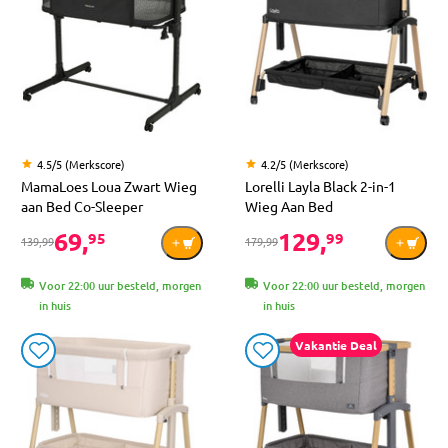
4.5/5 (Merkscore)
4.2/5 (Merkscore)
MamaLoes Loua Zwart Wieg
Lorelli Layla Black 2-in-1
aan Bed Co-Sleeper
Wieg Aan Bed
69,
129,
95
99
139,99
179,99
Voor 22:00 uur besteld, morgen
Voor 22:00 uur besteld, morgen
in huis
in huis
Vakantie Deal