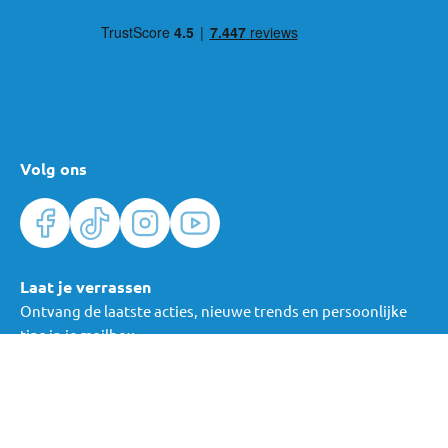
slaapoppervlak.
Veel ouders vinden het prettig dat hun baby dichtbij ligt. Een co-
sleeper is vaak compacter dan een ledikant en past daardoor
makkelijker naast het ouderlijk bed. Sommige modellen kunnen
ook als vrijstaand wiegje worden gebruikt. Andere modellen zijn
inklapbaar, hebben wielen of worden geleverd met een
transporttas.
Volg ons
Een co-sleeper is niet voor ieder gezin noodzakelijk. Een gewone
wieg of een geschikt ledikant kan ook in de slaapkamer worden
geplaatst. Daarnaast wordt een co-sleeper meestal alleen
tijdens de eerste maanden gebruikt. Een ledikant neemt meer
Laat je verrassen
ruimte in, maar gaat wel langer mee.
Ontvang de laatste acties, nieuwe trends en persoonlijke
tips in je mailbox.
Waar moet je op letten bij het kopen van
een co-sleeper?
Verras me
Controleer voor het kopen vooral de hoogte van je bed, het
bevestigingssysteem, de binnenmaat en de sluitbare zijwand.
Algemene voorwaarden
Cookies
Privacy
© Mama Loes & Kids B.V.