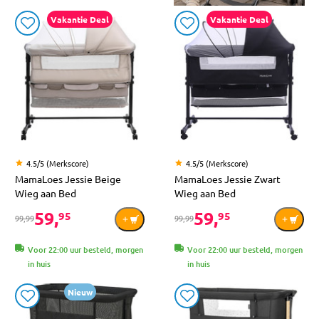
Vakantie Deal
Vakantie Deal
4.5/5 (Merkscore)
4.5/5 (Merkscore)
MamaLoes Jessie Beige
MamaLoes Jessie Zwart
Wieg aan Bed
Wieg aan Bed
59,
59,
95
95
99,99
99,99
Voor 22:00 uur besteld, morgen
Voor 22:00 uur besteld, morgen
in huis
in huis
Nieuw