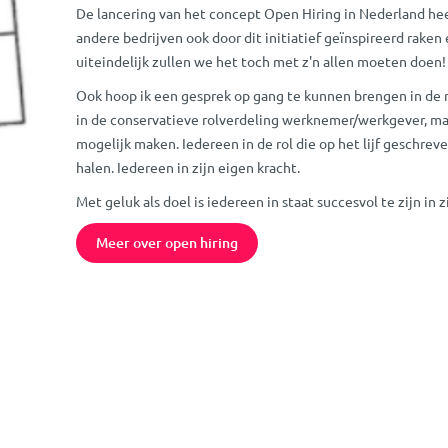
De lancering van het concept Open Hiring in Nederland hee
andere bedrijven ook door dit initiatief geïnspireerd raken
uiteindelijk zullen we het toch met z'n allen moeten doen!
Ook hoop ik een gesprek op gang te kunnen brengen in de
in de conservatieve rolverdeling werknemer/werkgever, maa
mogelijk maken. Iedereen in de rol die op het lijf geschreven 
halen. Iedereen in zijn eigen kracht.
Met geluk als doel is iedereen in staat succesvol te zijn in z
Meer over open hiring