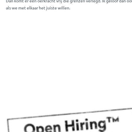
Dan komt er een oerkracht vrij die grenzen verlegd. Ik geloof dan 
als we met elkaar het juiste willen.