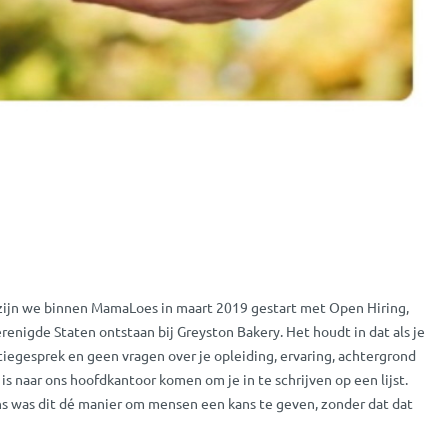
 zijn we binnen MamaLoes in maart 2019 gestart met Open Hiring,
renigde Staten ontstaan bij Greyston Bakery. Het houdt in dat als je
tiegesprek en geen vragen over je opleiding, ervaring, achtergrond
s naar ons hoofdkantoor komen om je in te schrijven op een lijst.
ons was dit dé manier om mensen een kans te geven, zonder dat dat