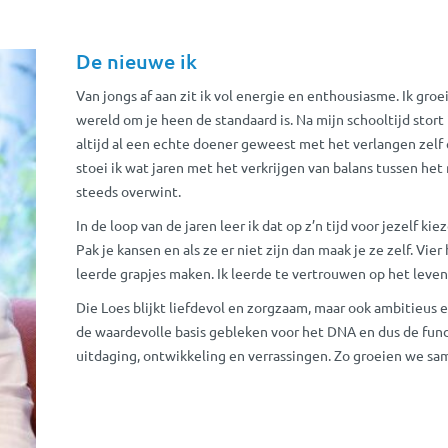
De nieuwe ik
Van jongs af aan zit ik vol energie en enthousiasme. Ik groe
wereld om je heen de standaard is. Na mijn schooltijd stort
altijd al een echte doener geweest met het verlangen zelf
stoei ik wat jaren met het verkrijgen van balans tussen he
steeds overwint.
In de loop van de jaren leer ik dat op z’n tijd voor jezelf ki
Pak je kansen en als ze er niet zijn dan maak je ze zelf. Vier
leerde grapjes maken. Ik leerde te vertrouwen op het leven
Die Loes blijkt liefdevol en zorgzaam, maar ook ambitieus e
de waardevolle basis gebleken voor het DNA en dus de fun
uitdaging, ontwikkeling en verrassingen. Zo groeien we s