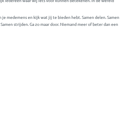
ijk iedereen waar wij iets voor kunnen betekenen. In de wereld
an je medemens en kijk wat jij te bieden hebt. Samen delen. Samen
Samen strijden. Ga zo maar door. Niemand meer of beter dan een