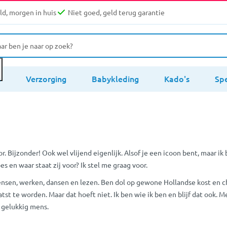
d, morgen in huis
Niet goed, geld terug garantie
s
Verzorging
Babykleding
Kado's
Sp
r. Bijzonder! Ook wel vlijend eigenlijk. Alsof je een icoon bent, maar i
 en waar staat zij voor? Ik stel me graag voor.
ensen, werken, dansen en lezen. Ben dol op gewone Hollandse kost en chip
t te worden. Maar dat hoeft niet. Ik ben wie ik ben en blijf dat ook. M
n gelukkig mens.