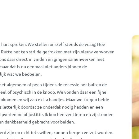
hart spreken. We stellen onszelf steeds de vraag; Hoe
 Rutte net ten strijde getrokken met zijn nieuw verworven
 ons daar direct in vinden en gingen samenwerken met
aar dat is nu eenmaal niet anders binnen de
lijk wat we bedoelen.
het algemeen of pech tijdens de recessie net buiten de
eel of psychisch in de knoop. We vonden daar een fijne,
inkomen en wij aan extra handjes. Maar we kregen beide
s letterlijk doordat ze onderdak nodig hadden en een
pverlening of justitie. Ik kon hen veel leren en zij stonden
it en dankbaarheid gebracht voor beiden.
rd zijn en echt iets willen, kunnen bergen verzet worden.