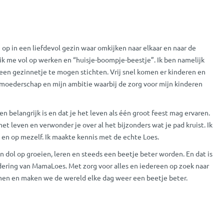
i op in een liefdevol gezin waar omkijken naar elkaar en naar de
 ik me vol op werken en “huisje-boompje-beestje”. Ik ben namelijk
 een gezinnetje te mogen stichten. Vrij snel komen er kinderen en
t moederschap en mijn ambitie waarbij de zorg voor mijn kinderen
ezen belangrijk is en dat je het leven als één groot feest mag ervaren.
 het leven en verwonder je over al het bijzonders wat je pad kruist. Ik
 en op mezelf. Ik maakte kennis met de echte Loes.
n dol op groeien, leren en steeds een beetje beter worden. En dat is
dering van MamaLoes. Met zorg voor alles en iedereen op zoek naar
amen en maken we de wereld elke dag weer een beetje beter.