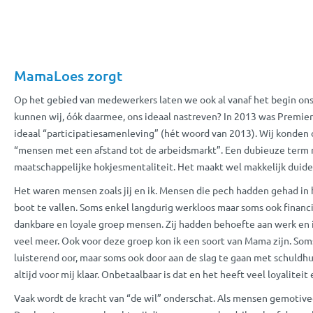
MamaLoes zorgt
Op het gebied van medewerkers laten we ook al vanaf het begin ons 
kunnen wij, óók daarmee, ons ideaal nastreven? In 2013 was Premier
ideaal “participatiesamenleving” (hét woord van 2013). Wij konden
“mensen met een afstand tot de arbeidsmarkt”. Een dubieuze term m
maatschappelijke hokjesmentaliteit. Het maakt wel makkelijk duide
Het waren mensen zoals jij en ik. Mensen die pech hadden gehad in 
boot te vallen. Soms enkel langdurig werkloos maar soms ook financi
dankbare en loyale groep mensen. Zij hadden behoefte aan werk en 
veel meer. Ook voor deze groep kon ik een soort van Mama zijn. Som
luisterend oor, maar soms ook door aan de slag te gaan met schuldhul
altijd voor mij klaar. Onbetaalbaar is dat en het heeft veel loyalite
Vaak wordt de kracht van “de wil” onderschat. Als mensen gemotivee