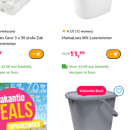
(Merkscore)
4.7/5 (72 reviews)
s Geur 3 x 30 stuks Zak
MamaLoes Wit Luieremmer
ieremmer
11,
9
99
15,99
 22:00 uur besteld,
Voor 22:00 uur besteld,
en in huis
morgen in huis
Vakantie Deal