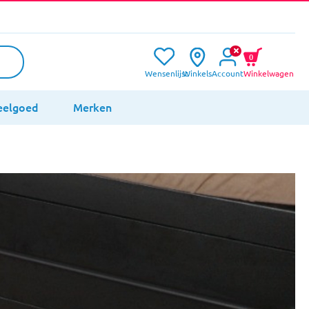
0
Wensenlijst
Winkels
Account
Winkelwagen
eelgoed
Merken