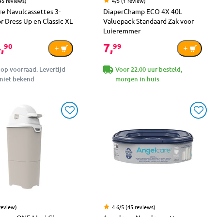
45 reviews)
4/5 (1 review)
e Navulcassettes 3-
DiaperChamp ECO 4X 40L
r Dress Up en Classic XL
Valuepack Standaard Zak voor
Luieremmer
,
7,
90
99
 op voorraad. Levertijd
Voor 22:00 uur besteld,
niet bekend
morgen in huis
review)
4.6/5 (45 reviews)