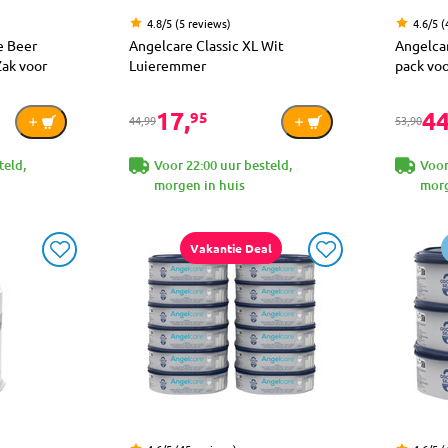
4.8/5 (5 reviews)
4.6/5 (
e Beer
Angelcare Classic XL Wit
Angelcar
Zak voor
Luieremmer
pack voo
17,
44
95
44,99
53,90
teld,
Voor 22:00 uur besteld,
Voor
morgen in huis
morg
Vakantie Deal