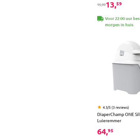
13,
59
15,99
Voor 22:00 uur bes
morgen in huis
4.3/5 (3 reviews)
DiaperChamp ONE Sil
Luieremmer
64,
95