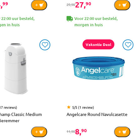
,
27,
99
90
29,90
 22:00 uur besteld,
Voor 22:00 uur besteld,
en in huis
morgen in huis
Vakantie Deal
17 reviews)
5/5 (1 review)
hamp Classic Medium
Angelcare Round Navulcasette
Luieremmer
8,
90
11,90