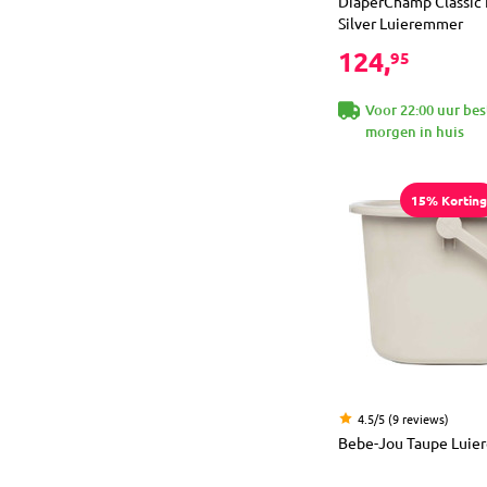
DiaperChamp Classic 
Silver Luieremmer
124,
95
Voor 22:00 uur bes
morgen in huis
15% Korting
4.5/5 (9 reviews)
Bebe-Jou Taupe Lui