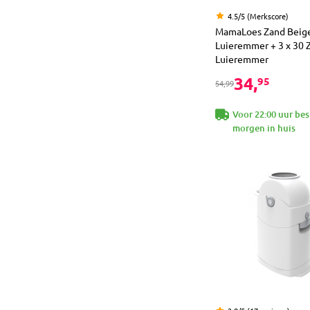
4.5/5 (Merkscore)
MamaLoes Zand Beig
Luieremmer + 3 x 30 
Luieremmer
34,
95
54,99
Voor 22:00 uur bes
morgen in huis