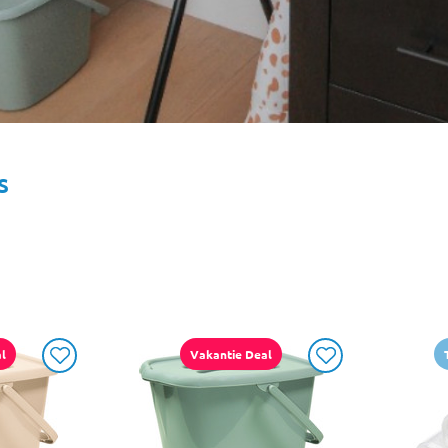
s
l
Vakantie Deal