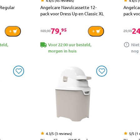
4.6/5 (45 reviews)
4.6/5 (
Regular
Angelcare Navulcassette 12-
Angelcar
pack voor Dress Up en Classic XL
pack voo
79,
24
95
109,99
29,99
teld,
Voor 22:00 uur besteld,
Niet
morgen in huis
nog 
4.3/5 (3 reviews)
5/5 (1 