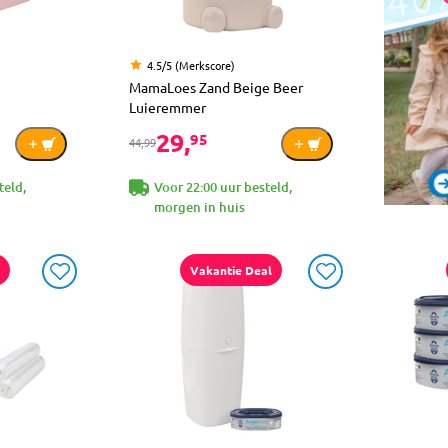
4.5/5 (Merkscore)
MamaLoes Zand Beige Beer
Luieremmer
29,
95
44,99
teld,
Voor 22:00 uur besteld,
morgen in huis
Vakantie Deal