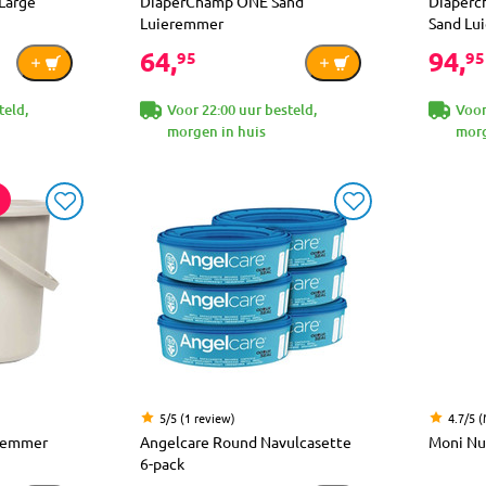
Large
DiaperChamp ONE Sand
Diaperc
Luieremmer
Sand Lu
64,
94,
95
95
teld,
Voor 22:00 uur besteld,
Voor
morgen in huis
morg
5/5 (1 review)
4.7/5 
eremmer
Angelcare Round Navulcasette
Moni Nu
6-pack