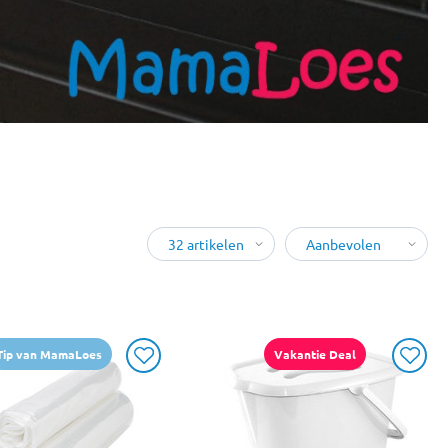
Tip van MamaLoes
Vakantie Deal