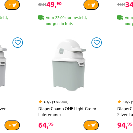
49,
34
90
53,90
44,99
teld,
Voor 22:00 uur besteld,
Voor
morgen in huis
morg
4.3/5 (3 reviews)
3.8/5 (
ver
DiaperChamp ONE Light Green
DiaperC
Luieremmer
Silver 
64,
94,
95
95