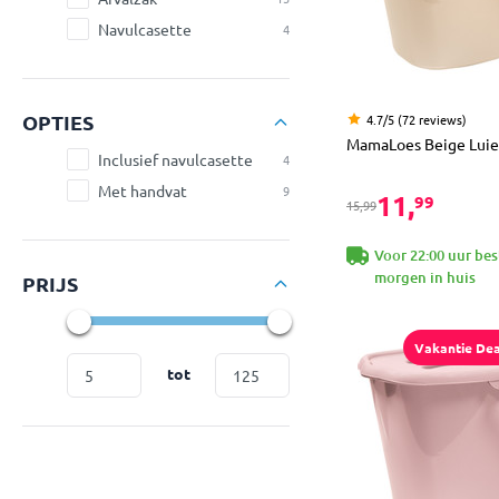
Navulcasette
4
OPTIES
4.7/5 (72 reviews)
MamaLoes Beige Lui
Inclusief navulcasette
4
Met handvat
9
11,
99
15,99
Voor 22:00 uur bes
morgen in huis
PRIJS
Vakantie Dea
tot