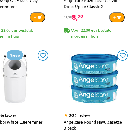
hamp ONE Maxi Clay
Angelcare Navulcassette voor
ieremmer
Dress Up en Classic XL
8,
90
11,90
 22:00 uur besteld,
Voor 22:00 uur besteld,
en in huis
morgen in huis
Nieuw
(Merkscore)
5/5 (1 review)
bbi White Luieremmer
Angelcare Round Navulcasette
3-pack