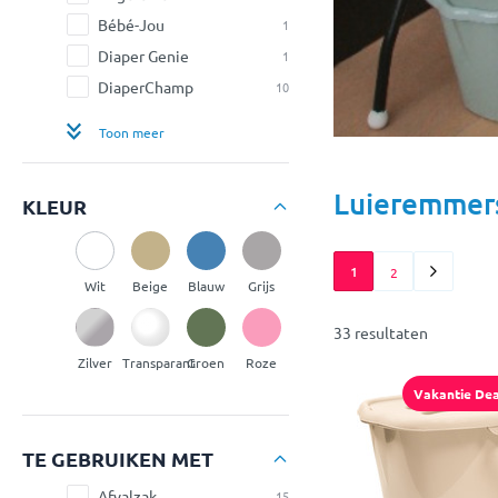
Bébé-Jou
1
Diaper Genie
1
DiaperChamp
10
Toon meer
Luieremmer
KLEUR
1
2
Wit
Beige
Blauw
Grijs
33 resultaten
Zilver
Transparant
Groen
Roze
Vakantie Dea
TE GEBRUIKEN MET
Afvalzak
15