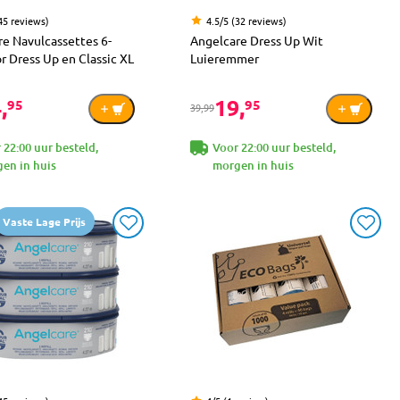
45 reviews)
4.5/5 (32 reviews)
e Navulcassettes 6-
Angelcare Dress Up Wit
r Dress Up en Classic XL
Luieremmer
,
19,
95
95
39,99
 22:00 uur besteld,
Voor 22:00 uur besteld,
en in huis
morgen in huis
Vaste Lage Prijs