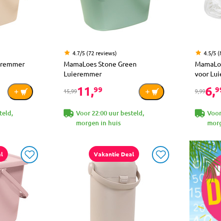
4.7/5 (72 reviews)
4.5/5 
eremmer
MamaLoes Stone Green
MamaLoe
Luieremmer
voor Lu
11,
6,
99
9
15,99
9,99
teld,
Voor 22:00 uur besteld,
Voor
morgen in huis
morg
l
Vakantie Deal