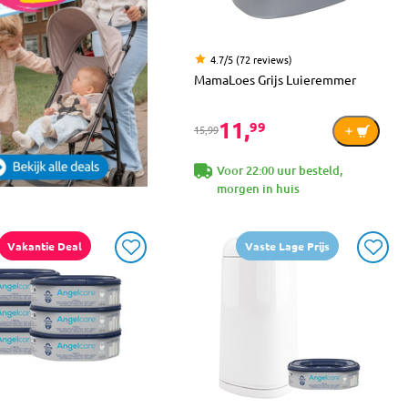
4.7/5 (72 reviews)
MamaLoes Grijs Luieremmer
11,
99
15,99
Voor 22:00 uur besteld,
morgen in huis
Vakantie Deal
Vaste Lage Prijs