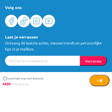
Volg ons
Laat je verrassen
Ontvang de laatste acties, nieuwe trends en persoonlijke
tips in je mailbox.
Verras me
Algemene voorwaarden
Cookies
Privacy
© Mama Loes & Kids B.V.
Levertijd nog niet bekend
In
44,
90
-10% korting
Winkelwagen