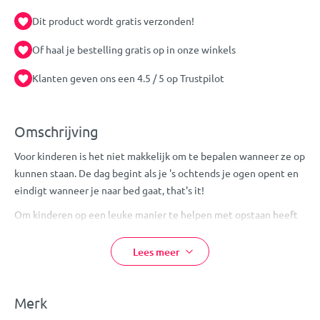
Dit product wordt gratis verzonden!
Of haal je bestelling gratis op in onze winkels
Klanten geven ons een 4.5 / 5 op Trustpilot
Omschrijving
Voor kinderen is het niet makkelijk om te bepalen wanneer ze op
kunnen staan. De dag begint als je 's ochtends je ogen opent en
eindigt wanneer je naar bed gaat, that's it!
Om kinderen op een leuke manier te helpen met opstaan heeft
Zazu de kinderwekker en slaaptrainer Sam ontwikkeld. Op een
eenvoudige manier laat Sam het schaap zien wanneer kinderen
Lees meer
op kunnen staan zonder dat ze papa of mama te vroeg wakker
maken.
Merk
Hoe werkt Sam?