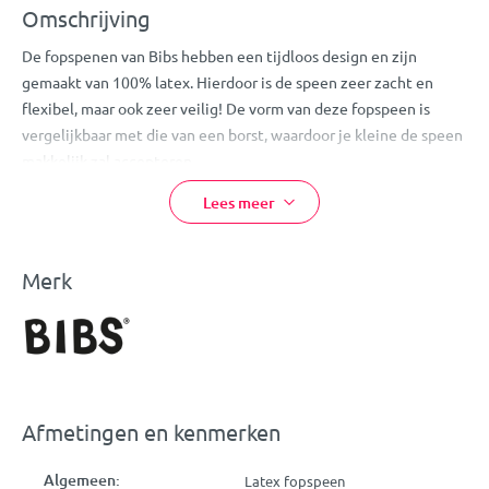
Omschrijving
De fopspenen van Bibs hebben een tijdloos design en zijn
gemaakt van 100% latex. Hierdoor is de speen zeer zacht en
flexibel, maar ook zeer veilig! De vorm van deze fopspeen is
vergelijkbaar met die van een borst, waardoor je kleine de speen
makkelijk zal accepteren.
Doordat deze speen niet op de huid rondom de mond van je
Lees meer
kleine ligt, zal hij/zij niet gauw last krijgen van huidirritatie.
Let
op:
bij normaal gebruik dien je de speen iedere 4-6 weken te
vervangen.
Merk
Eigenschappen:
Bibs Fopspeen
Kleur: Sage
Heeft de vorm van een borst
Afmetingen en kenmerken
Wordt gemakkelijk geaccepteerd
Voorkomt huidirritatie
Algemeen:
Latex fopspeen
Geschikt voor kindjes van 0-6 maanden