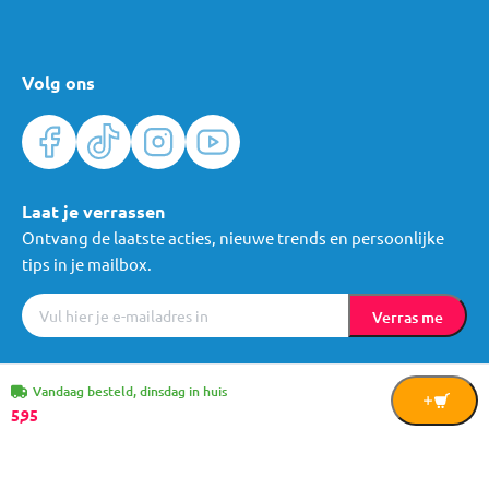
Volg ons
Laat je verrassen
Ontvang de laatste acties, nieuwe trends en persoonlijke
tips in je mailbox.
Verras me
Algemene voorwaarden
Cookies
Privacy
© Mama Loes & Kids B.V.
Vandaag besteld, dinsdag in huis
In
5,
95
Winkelwagen