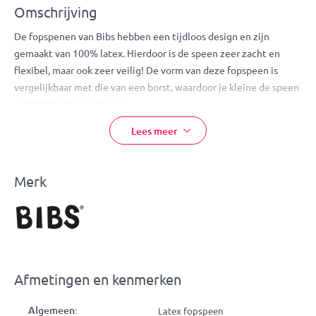
Omschrijving
De fopspenen van Bibs hebben een tijdloos design en zijn
gemaakt van 100% latex. Hierdoor is de speen zeer zacht en
flexibel, maar ook zeer veilig! De vorm van deze fopspeen is
vergelijkbaar met die van een borst, waardoor je kleine de speen
makkelijk zal accepteren.
Doordat deze speen niet op de huid rondom de mond van je
Lees meer
kleine ligt, zal hij/zij niet gauw last krijgen van huidirritatie.
Let
op:
bij normaal gebruik dien je de speen iedere 4-6 weken te
vervangen.
Merk
Eigenschappen:
Bibs Fopspeen
Kleur: Sage
Heeft de vorm van een borst
Afmetingen en kenmerken
Wordt gemakkelijk geaccepteerd
Voorkomt huidirritatie
Algemeen:
Latex fopspeen
Geschikt voor kindjes van 6-18 maanden