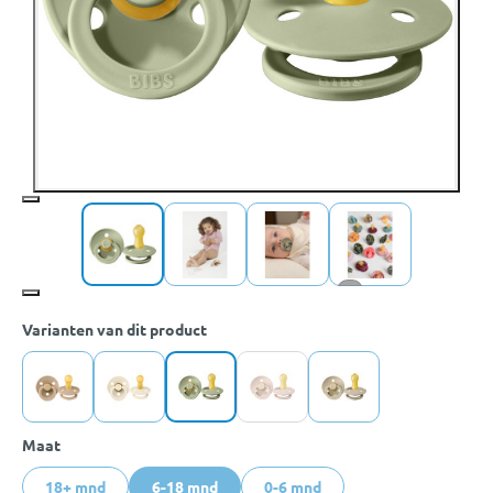
+1
Varianten van dit product
Maat
18+ mnd
6-18 mnd
0-6 mnd