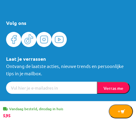
Volg ons
Laat je verrassen
Ontvang de laatste acties, nieuwe trends en persoonlijke
tips in je mailbox.
Verras me
Algemene voorwaarden
Cookies
Privacy
© Mama Loes & Kids B.V.
Vandaag besteld, dinsdag in huis
In
5,
95
Winkelwagen