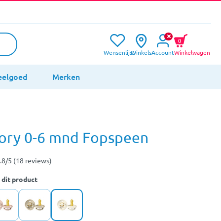
0
Wensenlijst
Winkels
Account
Winkelwagen
eelgoed
Merken
vory 0-6 mnd Fopspeen
.8/5 (18 reviews)
 dit product