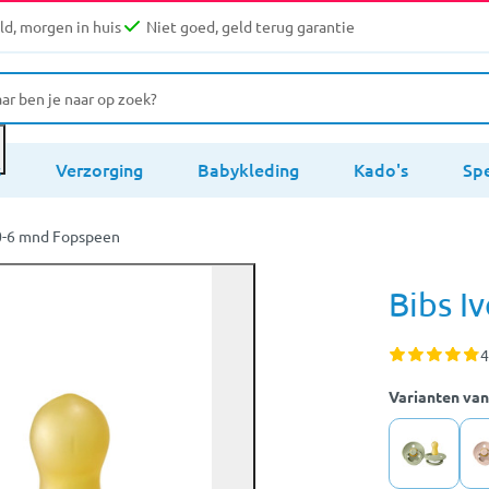
d, morgen in huis
Niet goed, geld terug garantie
s
Verzorging
Babykleding
Kado's
Sp
 0-6 mnd Fopspeen
Bibs I
4
Varianten van