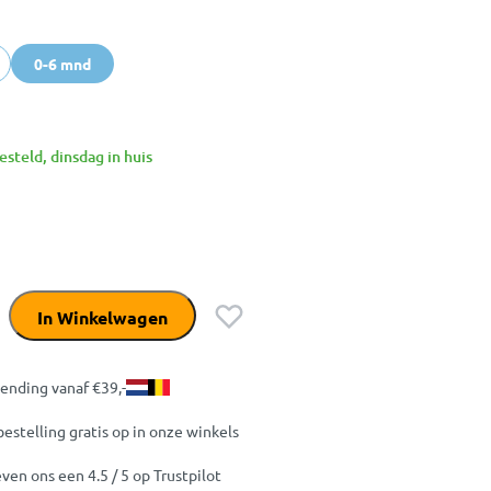
0-6 mnd
steld, dinsdag in huis
In Winkelwagen
zending vanaf €39,-
bestelling gratis op in onze winkels
ven ons een 4.5 / 5 op Trustpilot