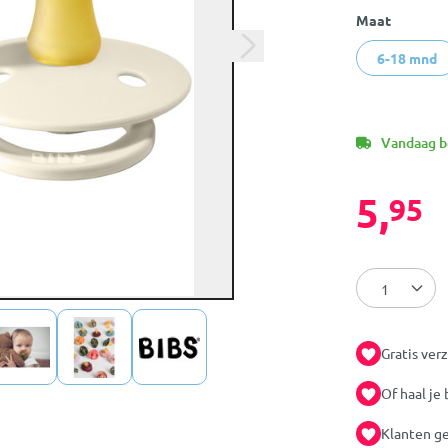
Maat
6-18 mnd
Vandaag be
5,
95
Gratis ver
Of haal je 
Klanten ge