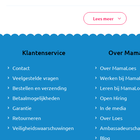
Lees meer
Klantenservice
Over Mam
Contact
Over MamaLoes
Veelgestelde vragen
Werken bij Mama
Bestellen en verzending
Leren bij MamaLo
Betaalmogelijkheden
Open Hiring
Garantie
In de media
Retourneren
Over Loes
Veiligheidswaarschuwingen
Ambassadeursch
Blog