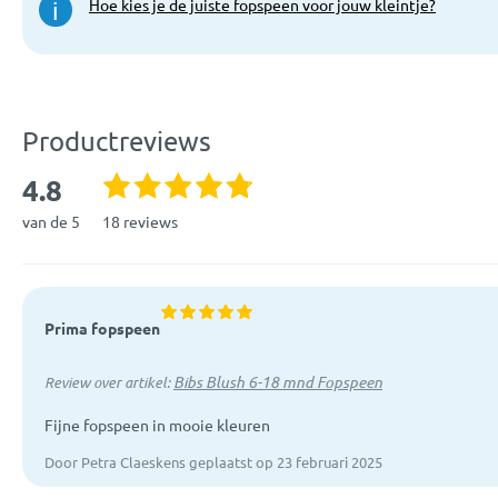
Hoe kies je de juiste fopspeen voor jouw kleintje?
i
Productreviews
4.8
van de 5
18 reviews
Prima fopspeen
Bibs Blush 6-18 mnd Fopspeen
Review over artikel:
Fijne fopspeen in mooie kleuren
Door Petra Claeskens geplaatst op 23 februari 2025